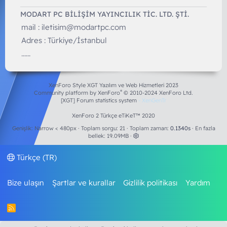
MODART PC BILIŞIM YAYINCILIK TİC. LTD. ŞTİ.
mail :
iletisim@modartpc.com
Adres : Türkiye/İstanbul
......
XenForo Style XGT Yazılım ve Web Hizmetleri 2023
®
Community platform by XenForo
© 2010-2024 XenForo Ltd.
[XGT] Forum statistics system
- XenGenTr
XenForo 2 Türkçe eTiKeT™ 2020
Genişlik
Toplam sorgu
21
Toplam zaman
0.1340s
En fazla
bellek
19.09MB
Türkçe (TR)
Bize ulaşın
Şartlar ve kurallar
Gizlilik politikası
Yardım
R
S
S