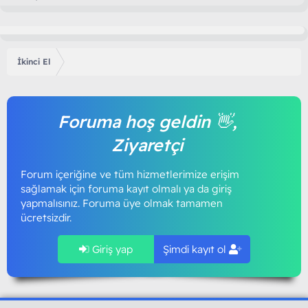
İkinci El
Foruma hoş geldin 👋,
Ziyaretçi
Forum içeriğine ve tüm hizmetlerimize erişim
sağlamak için foruma kayıt olmalı ya da giriş
yapmalısınız. Foruma üye olmak tamamen
ücretsizdir.
Giriş yap
Şimdi kayıt ol