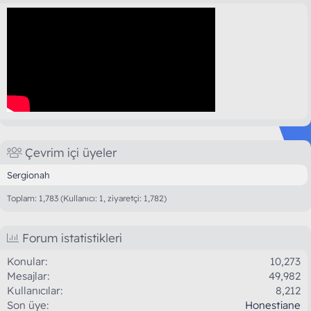
Çevrim içi üyeler
Sergionah
Toplam: 1,783 (Kullanıcı: 1, ziyaretçi: 1,782)
Forum istatistikleri
Konular
10,273
Mesajlar
49,982
Kullanıcılar
8,212
Son üye
Honestiane