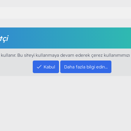
tçi
amak için foruma kayıt olmalı ya da giriş yapmalısınız. Foruma ü
 kullanır. Bu siteyi kullanmaya devam ederek çerez kullanımımızı
Kabul
Daha fazla bilgi edin…
SOSYAL MEDYA HE
YouTube
Instagram
resi sloganı ile kurduğumuz ModArt PC 2016
Facebook
dı. Ağırlıklı olarak sektörel haberler, bilim,
Twitter