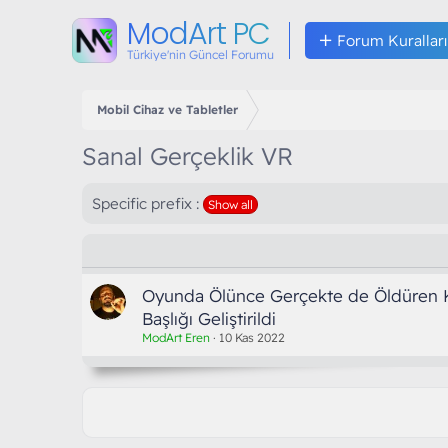
ModArt PC
Forum Kuralları
Türkiye'nin Güncel Forumu
Mobil Cihaz ve Tabletler
Sanal Gerçeklik VR
Specific prefix :
Show all
Oyunda Ölünce Gerçekte de Öldüren K
Başlığı Geliştirildi
ModArt Eren
10 Kas 2022