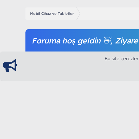
Mobil Cihaz ve Tabletler
Foruma hoş geldin 👋, Ziyare
Forum içeriğine ve tüm hizmetlerimize erişim sağl
Bu site çerezler
olmak tamamen ücretsizdir.
ModArt PC
Türkiye'nin Güncel Forumu
Teknolojiyi Görsellikle Buluşturanların Ortak Ad
yılının Aralık ayında hizmete ve yayın hayatına başla