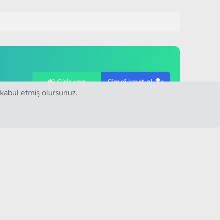
Giriş yap
Şimdi kayıt ol
ye
 kabul etmiş olursunuz.
SAPLARIMIZ
MODART PC BILIŞIM
YAYINCILIK TİC. LTD. ŞTİ.
mail :
iletisim@modartpc.com
Adres : Türkiye/İstanbul
......