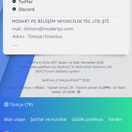
Twitter
Discord
MODART PC BILIŞIM YAYINCILIK TİC. LTD. ŞTİ.
mail :
iletisim@modartpc.com
Adres : Türkiye/İstanbul
......
XenForo Style XGT Yazılım ve Web Hizmetleri 2023
®
Community platform by XenForo
© 2010-2024 XenForo Ltd.
[XGT] Forum statistics system
- XenGenTr
XenForo 2 Türkçe eTiKeT™ 2020
Genişlik
Toplam sorgu
25
Toplam zaman
0.1399s
En fazla
bellek
19.13MB
Türkçe (TR)
Bize ulaşın
Şartlar ve kurallar
Gizlilik politikası
Yardım