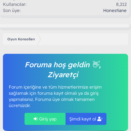
Kullanıcılar
8,212
Son üye
Honestiane
Oyun Konsolları
Foruma hoş geldin 👋,
Ziyaretçi
Forum içeriğine ve tüm hizmetlerimize erişim
sağlamak için foruma kayıt olmalı ya da giriş
yapmalısınız. Foruma üye olmak tamamen
ücretsizdir.
Giriş yap
Şimdi kayıt ol