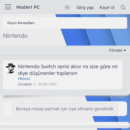
ModArt PC
Giriş yap
Kayıt ol
Oyun Konsolları
Nintendo
Filtreler
Nintendo Switch serisi alınır mı size göre mi
diye düşünenler toplansın
Menczz
Cevaplar
2
26 Eki 2022
Buraya mesaj yazmak için üye olmanız gereklidir.