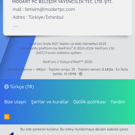
MODART PC BILIŞIM YAYINCILIK TİC. LTD. ŞTİ.
mail :
iletisim@modartpc.com
Adres : Türkiye/İstanbul
......
XenForo Style XGT Yazılım ve Web Hizmetleri 2023
®
Community platform by XenForo
© 2010-2024 XenForo Ltd.
[XGT] Forum statistics system
- XenGenTr
XenForo 2 Türkçe eTiKeT™ 2020
Genişlik
Toplam sorgu
25
Toplam zaman
0.1411s
En fazla
bellek
19.13MB
Türkçe (TR)
Bize ulaşın
Şartlar ve kurallar
Gizlilik politikası
Yardım
R
S
S
Bu site çerezler kullanır. Bu siteyi kullanmaya devam ederek çerez