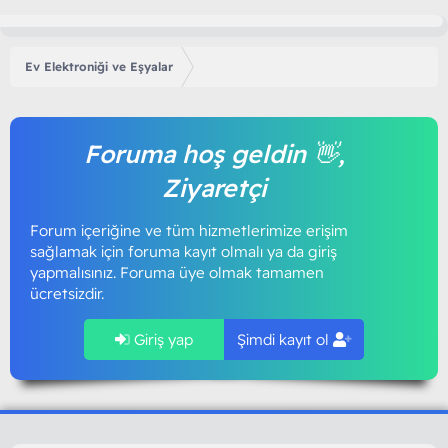
Ev Elektroniği ve Eşyalar
Foruma hoş geldin 👋,
Ziyaretçi
Forum içeriğine ve tüm hizmetlerimize erişim
sağlamak için foruma kayıt olmalı ya da giriş
yapmalısınız. Foruma üye olmak tamamen
ücretsizdir.
Giriş yap
Şimdi kayıt ol