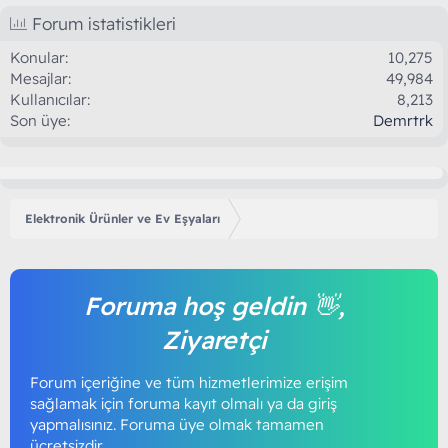
Forum istatistikleri
Konular
10,275
Mesajlar
49,984
Kullanıcılar
8,213
Son üye
Demrtrk
Elektronik Ürünler ve Ev Eşyaları
Foruma hoş geldin 👋,
Ziyaretçi
Forum içeriğine ve tüm hizmetlerimize erişim
sağlamak için foruma kayıt olmalı ya da giriş
yapmalısınız. Foruma üye olmak tamamen
ücretsizdir.