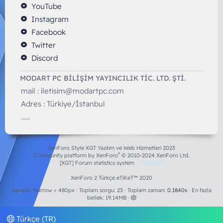
YouTube
Instagram
Facebook
Twitter
Discord
MODART PC BILIŞIM YAYINCILIK TİC. LTD. ŞTİ.
mail :
iletisim@modartpc.com
Adres : Türkiye/İstanbul
......
XenForo Style XGT Yazılım ve Web Hizmetleri 2023
®
Community platform by XenForo
© 2010-2024 XenForo Ltd.
[XGT] Forum statistics system
- XenGenTr
XenForo 2 Türkçe eTiKeT™ 2020
Genişlik
Toplam sorgu
23
Toplam zaman
0.1840s
En fazla
bellek
19.14MB
Türkçe (TR)