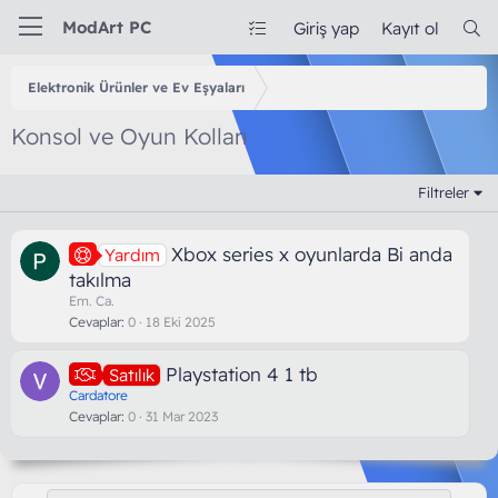
ModArt PC
Giriş yap
Kayıt ol
Elektronik Ürünler ve Ev Eşyaları
Konsol ve Oyun Kolları
Filtreler
Xbox series x oyunlarda Bi anda
Yardım
takılma
Em. Ca.
Cevaplar
0
18 Eki 2025
Playstation 4 1 tb
Satılık
Cardatore
Cevaplar
0
31 Mar 2023