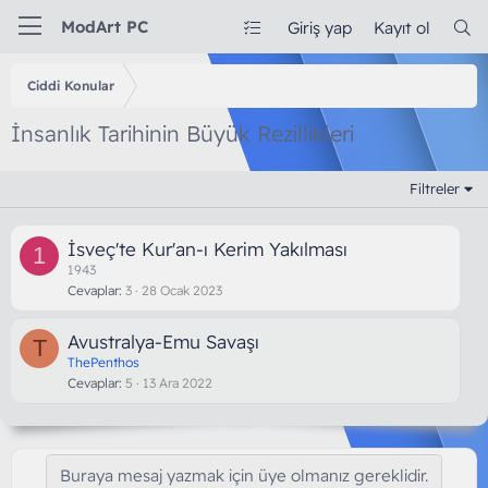
ModArt PC
Giriş yap
Kayıt ol
Ciddi Konular
İnsanlık Tarihinin Büyük Rezillikleri
Filtreler
İsveç'te Kur'an-ı Kerim Yakılması
1
1943
Cevaplar
3
28 Ocak 2023
Avustralya-Emu Savaşı
T
ThePenthos
Cevaplar
5
13 Ara 2022
Buraya mesaj yazmak için üye olmanız gereklidir.