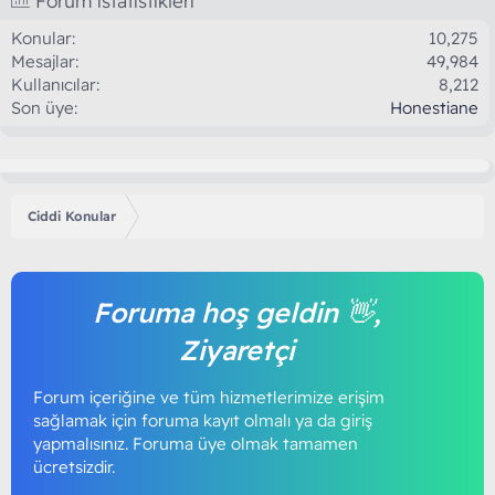
Forum istatistikleri
Konular
10,275
Mesajlar
49,984
Kullanıcılar
8,212
Son üye
Honestiane
Ciddi Konular
Foruma hoş geldin 👋,
Ziyaretçi
Forum içeriğine ve tüm hizmetlerimize erişim
sağlamak için foruma kayıt olmalı ya da giriş
yapmalısınız. Foruma üye olmak tamamen
ücretsizdir.