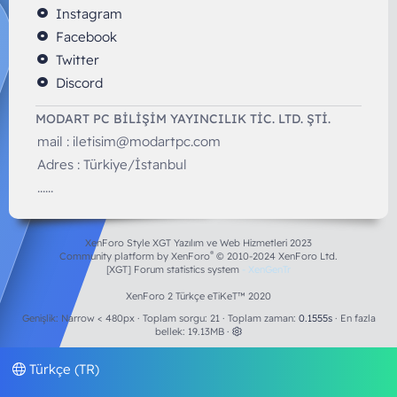
Instagram
Facebook
Twitter
Discord
MODART PC BILIŞIM YAYINCILIK TİC. LTD. ŞTİ.
mail :
iletisim@modartpc.com
Adres : Türkiye/İstanbul
......
XenForo Style XGT Yazılım ve Web Hizmetleri 2023
®
Community platform by XenForo
© 2010-2024 XenForo Ltd.
[XGT] Forum statistics system
- XenGenTr
XenForo 2 Türkçe eTiKeT™ 2020
Genişlik
Toplam sorgu
21
Toplam zaman
0.1555s
En fazla
bellek
19.13MB
Türkçe (TR)