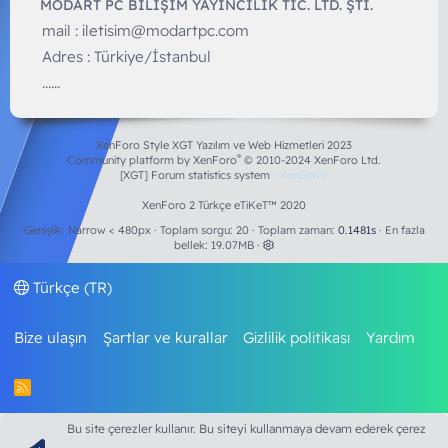
MODART PC BILIŞIM YAYINCILIK TİC. LTD. ŞTİ.
mail :
iletisim@modartpc.com
Adres : Türkiye/İstanbul
......
XenForo Style XGT Yazılım ve Web Hizmetleri 2023
®
Community platform by XenForo
© 2010-2024 XenForo Ltd.
[XGT] Forum statistics system
- XenGenTr
XenForo 2 Türkçe eTiKeT™ 2020
Genişlik
Toplam sorgu
20
Toplam zaman
0.1481s
En fazla
bellek
19.07MB
Türkçe (TR)
Bize ulaşın
Şartlar ve kurallar
Gizlilik politikası
Yardım
R
S
S
Bu site çerezler kullanır. Bu siteyi kullanmaya devam ederek çerez