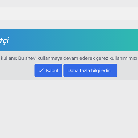
tçi
amak için foruma kayıt olmalı ya da giriş yapmalısınız. Foruma ü
 kullanır. Bu siteyi kullanmaya devam ederek çerez kullanımımızı
Kabul
Daha fazla bilgi edin…
SOSYAL MEDYA HE
YouTube
Instagram
resi sloganı ile kurduğumuz ModArt PC 2016
Facebook
dı. Ağırlıklı olarak sektörel haberler, bilim,
Twitter