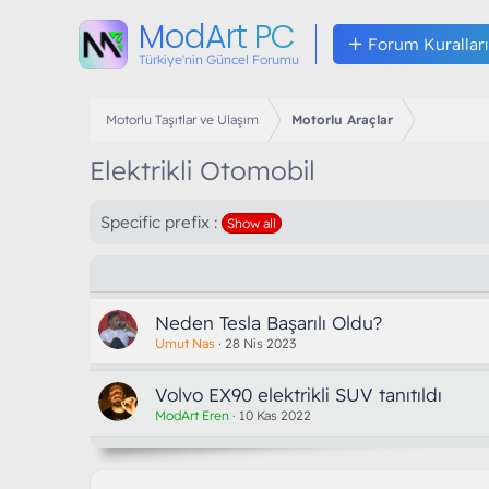
ModArt PC
Forum Kuralları
Türkiye'nin Güncel Forumu
Motorlu Taşıtlar ve Ulaşım
Motorlu Araçlar
Elektrikli Otomobil
Specific prefix :
Show all
Neden Tesla Başarılı Oldu?
Umut Nas
28 Nis 2023
Volvo EX90 elektrikli SUV tanıtıldı
ModArt Eren
10 Kas 2022