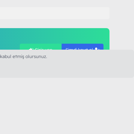
Giriş yap
Şimdi kayıt ol
ye
 kabul etmiş olursunuz.
SAPLARIMIZ
MODART PC BILIŞIM
YAYINCILIK TİC. LTD. ŞTİ.
mail :
iletisim@modartpc.com
Adres : Türkiye/İstanbul
......