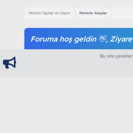
Motorlu Taşıtlar ve Ulaşım
Motorlu Araçlar
Foruma hoş geldin 👋, Ziyare
Forum içeriğine ve tüm hizmetlerimize erişim sağl
Bu site çerezler
olmak tamamen ücretsizdir.
ModArt PC
Türkiye'nin Güncel Forumu
Teknolojiyi Görsellikle Buluşturanların Ortak Ad
yılının Aralık ayında hizmete ve yayın hayatına başla