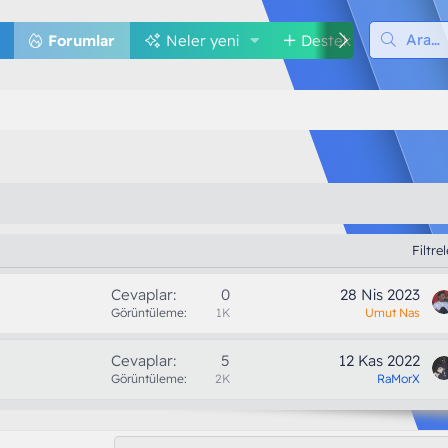
Forumlar
Neler yeni
Destek
Med
Filtre
Cevaplar
0
28 Nis 2023
Görüntüleme
1K
Umut Nas
Cevaplar
5
12 Kas 2022
Görüntüleme
2K
RaMorX