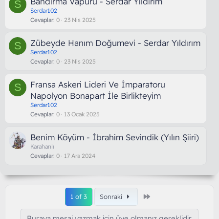
Bandırma Vapuru - Serdar Yıldırım
S
Serdar102
Cevaplar
0
23 Nis 2025
Zübeyde Hanım Doğumevi - Serdar Yıldırım
S
Serdar102
Cevaplar
0
23 Nis 2025
Fransa Askeri Lideri Ve İmparatoru
S
Napolyon Bonapart İle Birlikteyim
Serdar102
Cevaplar
0
13 Ocak 2025
Benim Köyüm - İbrahim Sevindik (Yılın Şiiri)
Karahanlı
Cevaplar
0
17 Ara 2024
Son
1 of 3
Sonraki
Buraya mesaj yazmak için üye olmanız gereklidir.