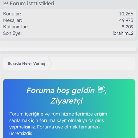
Forum istatistikleri
Konular
10,266
Mesajlar
49,975
Kullanıcılar
8,209
Son üye
ibrahim12
Burada Neler Varmış
Foruma hoş geldin 👋,
Ziyaretçi
Forum içeriğine ve tüm hizmetlerimize erişim
sağlamak için foruma kayıt olmalı ya da giriş
yapmalısınız. Foruma üye olmak tamamen
ücretsizdir.