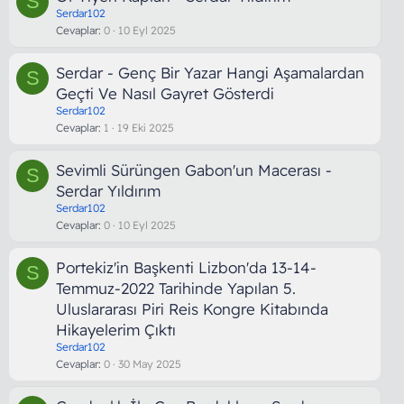
S
Serdar102
Cevaplar
0
10 Eyl 2025
Serdar - Genç Bir Yazar Hangi Aşamalardan
S
Geçti Ve Nasıl Gayret Gösterdi
Serdar102
Cevaplar
1
19 Eki 2025
Sevimli Sürüngen Gabon'un Macerası -
S
Serdar Yıldırım
Serdar102
Cevaplar
0
10 Eyl 2025
Portekiz'in Başkenti Lizbon'da 13-14-
S
Temmuz-2022 Tarihinde Yapılan 5.
Uluslararası Piri Reis Kongre Kitabında
Hikayelerim Çıktı
Serdar102
Cevaplar
0
30 May 2025