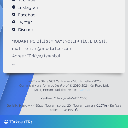
Instagram
Facebook
Twitter
Discord
MODART PC BILIŞIM YAYINCILIK TİC. LTD. ŞTİ.
mail :
iletisim@modartpc.com
Adres : Türkiye/İstanbul
......
XenForo Style XGT Yazılım ve Web Hizmetleri 2023
®
Community platform by XenForo
© 2010-2024 XenForo Ltd.
[XGT] Forum statistics system
- XenGenTr
XenForo 2 Türkçe eTiKeT™ 2020
Genişlik
Toplam sorgu
20
Toplam zaman
0.1570s
En fazla
bellek
19.34MB
Türkçe (TR)