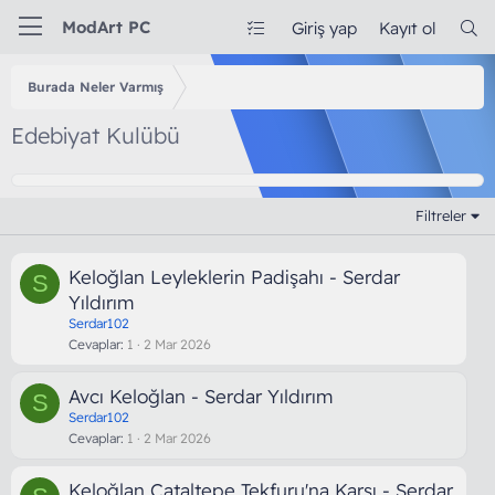
ModArt PC
Giriş yap
Kayıt ol
Burada Neler Varmış
Edebiyat Kulübü
Filtreler
Keloğlan Leyleklerin Padişahı - Serdar
S
Yıldırım
Serdar102
Cevaplar
1
2 Mar 2026
Avcı Keloğlan - Serdar Yıldırım
S
Serdar102
Cevaplar
1
2 Mar 2026
Keloğlan Çataltepe Tekfuru'na Karşı - Serdar