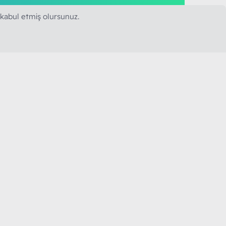
 kabul etmiş olursunuz.
SAPLARIMIZ
MODART PC BILIŞIM
YAYINCILIK TİC. LTD. ŞTİ.
mail :
iletisim@modartpc.com
Adres : Türkiye/İstanbul
......
6MB