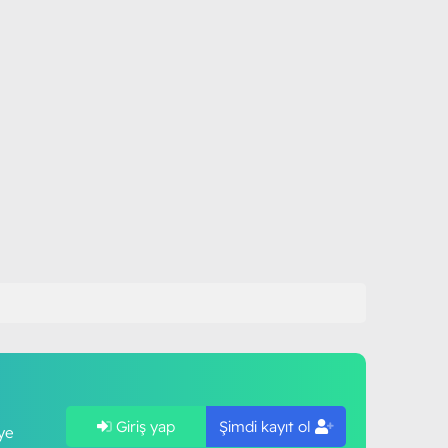
Giriş yap
Şimdi kayıt ol
ye