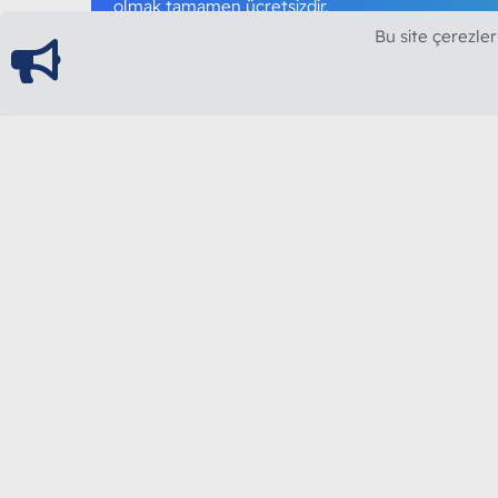
olmak tamamen ücretsizdir.
Bu site çerezler
ModArt PC
Türkiye'nin Güncel Forumu
Teknolojiyi Görsellikle Buluşturanların Ortak Ad
yılının Aralık ayında hizmete ve yayın hayatına başla
teknolojik içerik, bilgisayar donanımı, sosyal med
güncel kaliteli ve özgün içerikleri siz değerli okurl
Genişlik