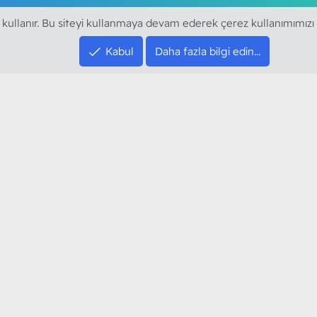
 kullanır. Bu siteyi kullanmaya devam ederek çerez kullanımımızı
Kabul
Daha fazla bilgi edin…
SOSYAL MEDYA HE
YouTube
Instagram
resi sloganı ile kurduğumuz ModArt PC 2016
Facebook
dı. Ağırlıklı olarak sektörel haberler, bilim,
Twitter
ya gündemi, mobil cihaz ve yazılımlar gibi
Discord
arımıza ulaştırıyoruz.
XenForo Style XGT Yazılım ve Web Hizmetleri 2023
®
Community platform by XenForo
© 2010-2024 XenForo Ltd.
[XGT] Forum statistics system
- XenGenTr
XenForo 2 Türkçe eTiKeT™ 2020
Toplam sorgu
25
Toplam zaman
0.1408s
En fazla bellek
19.4