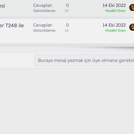
si
Cevaplar
0
14 Eki 2022
Görüntüleme
1K
ModArt Eren
r T248 ile
Cevaplar
0
14 Eki 2022
Görüntüleme
1K
ModArt Eren
Buraya mesaj yazmak için üye olmanız gereklid