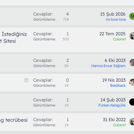
Cevaplar
4
15 Şub 2026
Görüntüleme
718
mr.lova-lova
İstediğiniz
Cevaplar
1
22 Tem 2025
Görüntüleme
553
Colorist
 Sitesi
Cevaplar
2
6 Eki 2023
Görüntüleme
2K
Hamza Ensar Sağlam
S
Cevaplar
0
19 Nis 2023
o
Görüntüleme
1K
Baldiback
r
u
Cevaplar
1
14 Şub 2023
Görüntüleme
1K
Furkan Karagülle
ng tecrübesi
Cevaplar
1
31 Eki 2022
Görüntüleme
1K
Colorist