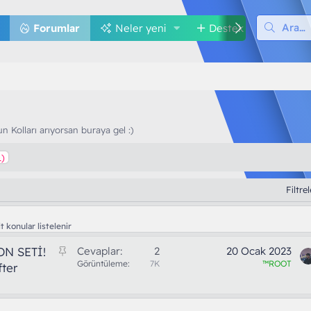
Forumlar
Neler yeni
Destek
Med
n Kolları arıyorsan buraya gel :)
1)
Filtre
 konular listelenir
S
ON SETİ!
Cevaplar
2
20 Ocak 2023
a
Görüntüleme
7K
™ROOT
fter
b
i
t