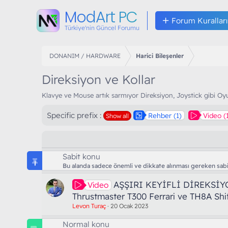
ModArt PC
Forum Kuralları
Türkiye'nin Güncel Forumu
DONANIM / HARDWARE
Harici Bileşenler
Direksiyon ve Kollar
Klavye ve Mouse artık sarmıyor Direksiyon, Joystick gibi Oyu
Specific prefix :
Rehber (1)
Video (
Show all
Sabit konu
Bu alanda sadece önemli ve dikkate alınması gereken sabit
AŞŞIRI KEYİFLİ DİREKSİY
Video
Thrustmaster T300 Ferrari ve TH8A Shi
Levon Turaç
20 Ocak 2023
Normal konu