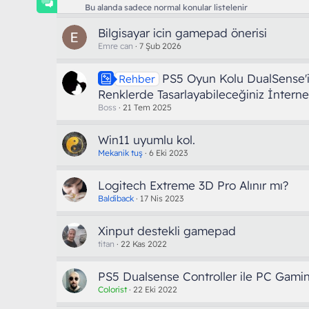
Bu alanda sadece normal konular listelenir
Bilgisayar icin gamepad önerisi
Emre can
7 Şub 2026
PS5 Oyun Kolu DualSense'i 
Rehber
Renklerde Tasarlayabileceğiniz İnternet
Boss
21 Tem 2025
Win11 uyumlu kol.
Mekanik tuş
6 Eki 2023
Logitech Extreme 3D Pro Alınır mı?
Baldiback
17 Nis 2023
Xinput destekli gamepad
titan
22 Kas 2022
PS5 Dualsense Controller ile PC Gami
Colorist
22 Eki 2022