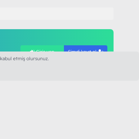
Giriş yap
Şimdi kayıt ol
ye
 kabul etmiş olursunuz.
SAPLARIMIZ
MODART PC BILIŞIM
YAYINCILIK TİC. LTD. ŞTİ.
mail :
iletisim@modartpc.com
Adres : Türkiye/İstanbul
......