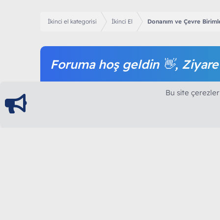
İkinci el kategorisi
İkinci El
Donanım ve Çevre Birimle
Foruma hoş geldin 👋, Ziyare
Forum içeriğine ve tüm hizmetlerimize erişim sağl
Bu site çerezler
olmak tamamen ücretsizdir.
ModArt PC
Türkiye'nin Güncel Forumu
Teknolojiyi Görsellikle Buluşturanların Ortak Ad
yılının Aralık ayında hizmete ve yayın hayatına başla