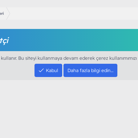
ri
tçi
amak için foruma kayıt olmalı ya da giriş yapmalısınız. Foruma ü
 kullanır. Bu siteyi kullanmaya devam ederek çerez kullanımımızı
Kabul
Daha fazla bilgi edin…
SOSYAL MEDYA HE
YouTube
Instagram
resi sloganı ile kurduğumuz ModArt PC 2016
Facebook
dı. Ağırlıklı olarak sektörel haberler, bilim,
Twitter