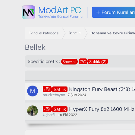
ModArt PC
Forum Kuralları
Türkiye'nin Güncel Forumu
İkinci el kategorisi
İkinci El
Donanım ve Çevre Birimle
Bellek
Specific prefix :
Satılık (2)
Show all
Kingston Fury Beast (2*8)
Satılık
M
mucizebaytar
7 Şub 2024
HyperX Fury 8x2 1600 MHz 
Satılık
Üçharfli
16 Eki 2022