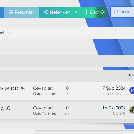
Forumlar
Neler yeni
Destek
Med
ri
Filtre
 16GB DDR5
Cevaplar
0
7 Şub 2024
Görüntüleme
4K
mucizebaytar
cl10
Cevaplar
0
16 Eki 2022
Görüntüleme
2K
Üçharfli