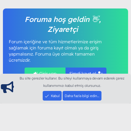
Foruma hoş geldin 👋,
Ziyaretçi
Forum içeriğine ve tüm hizmetlerimize erişim
sağlamak için foruma kayıt olmalı ya da giriş
yapmalısınız. Foruma üye olmak tamamen
ücretsizdir.
Giriş yap
Şimdi kayıt ol
Bu site çerezler kullanır. Bu siteyi kullanmaya devam ederek çerez
kullanımımızı kabul etmiş olursunuz.
Kabul
Daha fazla bilgi edin…
ModArt PC
Türkiye'nin Güncel Forumu