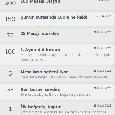
100 Mesaja Ulaştın
300
19 Şub 2023
Şunun şurasında 100'e ne kaldı.
150
21 Ocak 2023
25 Mesaj tebrikler.
75
21 Ocak 2023
1. Ayını doldurdun.
100
ModArt Forumda 1. ayını doldurdun daha önümüzde çok
uzun bir yol var.
21 Ocak 2023
Mesajların beğeniliyor.
5
Daha fazla beğeni için bol bol mesaj yazmaya devam et.
21 Ocak 2023
Sen burayı sevdin.
25
10 mesaja ulaştın. Burayı beğenmiş olmalısın!
21 Ocak 2023
İlk beğeniyi kaptın.
1
Yazdığın mesajlardan birine reaksiyon aldın ilk beğeniyi