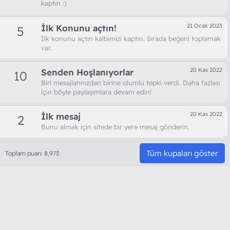
kaptın :)
21 Ocak 2023
İlk Konunu açtın!
5
İlk konunu açtın kalbimizi kaptın. Sırada beğeni toplamak
var.
20 Kas 2022
Senden Hoşlanıyorlar
10
Biri mesajlarınızdan birine olumlu tepki verdi. Daha fazlası
için böyle paylaşımlara devam edin!
20 Kas 2022
İlk mesaj
2
Bunu almak için sitede bir yere mesaj gönderin.
Tüm kupaları göster
Toplam puan: 8,973