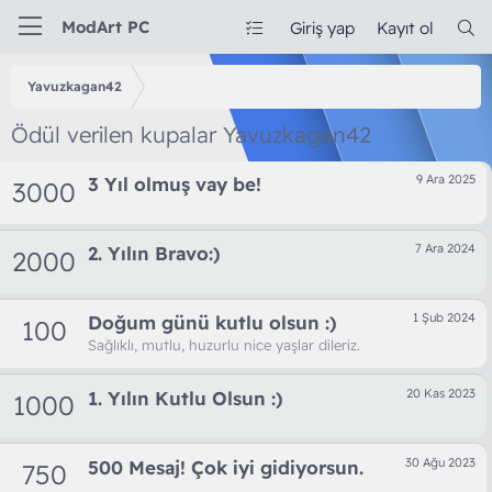
ModArt PC
Giriş yap
Kayıt ol
Yavuzkagan42
Ödül verilen kupalar Yavuzkagan42
9 Ara 2025
3 Yıl olmuş vay be!
3000
7 Ara 2024
2. Yılın Bravo:)
2000
1 Şub 2024
Doğum günü kutlu olsun :)
100
Sağlıklı, mutlu, huzurlu nice yaşlar dileriz.
20 Kas 2023
1. Yılın Kutlu Olsun :)
1000
30 Ağu 2023
500 Mesaj! Çok iyi gidiyorsun.
750