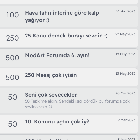
24 Haz 2023
Hava tahminlerine göre kalp
100
yağıyor :)
22 May 2023
25 Konu demek burayı sevdin :)
250
19 May 2023
ModArt Forumda 6. ayın!
500
15 May 2023
250 Mesaj çok iyisin
500
20 Mar 2023
Seni çok sevecekler.
50
50 Tepkime aldın. Sendeki ışığı gördük bu forumda çok
sevileceksin 😉
19 Mar 2023
10. Konunu açtın çok iyi!
50
3 Mar 2023