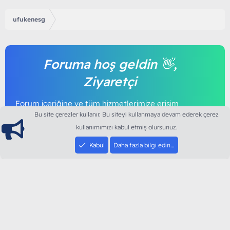
ufukenesg
Foruma hoş geldin 👋,
Ziyaretçi
Forum içeriğine ve tüm hizmetlerimize erişim
sağlamak için foruma kayıt olmalı ya da giriş
Bu site çerezler kullanır. Bu siteyi kullanmaya devam ederek çerez
yapmalısınız. Foruma üye olmak tamamen
kullanımımızı kabul etmiş olursunuz.
ücretsizdir.
Kabul
Daha fazla bilgi edin…
Giriş yap
Şimdi kayıt ol