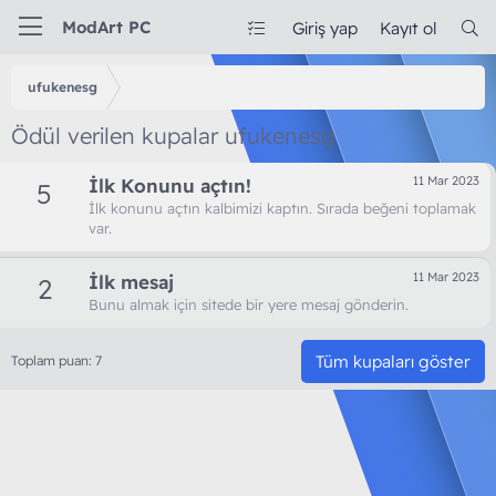
ModArt PC
Giriş yap
Kayıt ol
ufukenesg
Ödül verilen kupalar ufukenesg
11 Mar 2023
İlk Konunu açtın!
5
İlk konunu açtın kalbimizi kaptın. Sırada beğeni toplamak
var.
11 Mar 2023
İlk mesaj
2
Bunu almak için sitede bir yere mesaj gönderin.
Tüm kupaları göster
Toplam puan: 7