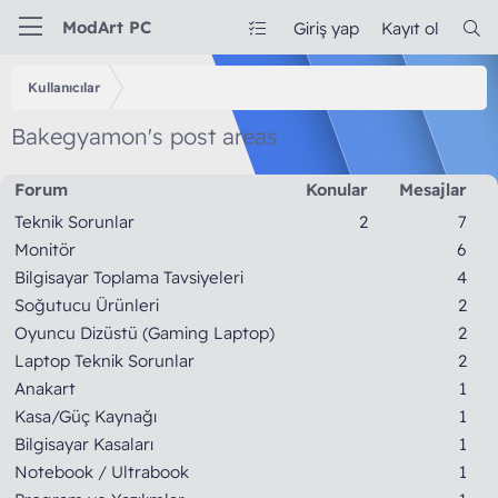
ModArt PC
Giriş yap
Kayıt ol
Kullanıcılar
Bakegyamon's post areas
Forum
Konular
Mesajlar
Teknik Sorunlar
2
7
Monitör
6
Bilgisayar Toplama Tavsiyeleri
4
Soğutucu Ürünleri
2
Oyuncu Dizüstü (Gaming Laptop)
2
Laptop Teknik Sorunlar
2
Anakart
1
Kasa/Güç Kaynağı
1
Bilgisayar Kasaları
1
Notebook / Ultrabook
1