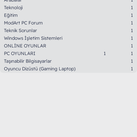
Teknoloji
1
Eğitim
1
ModArt PC Forum
1
Teknik Sorunlar
1
Windows İşletim Sistemleri
1
ONLİNE OYUNLAR
1
PC OYUNLARI
1
1
Taşınabilir Bilgisayarlar
1
Oyuncu Dizüstü (Gaming Laptop)
1