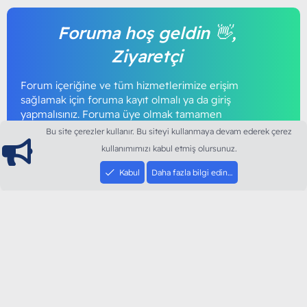
Foruma hoş geldin 👋,
Ziyaretçi
Forum içeriğine ve tüm hizmetlerimize erişim
sağlamak için foruma kayıt olmalı ya da giriş
yapmalısınız. Foruma üye olmak tamamen
ücretsizdir.
Bu site çerezler kullanır. Bu siteyi kullanmaya devam ederek çerez
kullanımımızı kabul etmiş olursunuz.
Giriş yap
Şimdi kayıt ol
Kabul
Daha fazla bilgi edin…
ModArt PC
Türkiye'nin Güncel Forumu
Teknolojiyi Görsellikle Buluşturanların Ortak Adresi