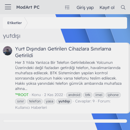
ModArt PC
Giriş yap
Kayıt ol
Etiketler
yutdışı
Yurt Dışından Getirilen Cihazlara Sınırlama
Getirildi
Her 3 Yılda Yanlızca Bir Telefon Getirilebilecek Yolcunun
Üzerindeki değil fazladan getirdiği telefon, havalimanlarında
muhafaza edilecek. BTK Sisteminden yapılan kontrol
sonrasında yolcunun hakkı varsa telefonu teslim edilecek.
Hakkı yoksa yanındaki telefon gümrük ambarında muhafaza
altına...
™ROOT
Konu
2 Kas 2022
android
btk
imei
iphone
Cevaplar: 9
Forum:
sınır
telefon
yasa
yutdışı
Kullanıcı Haberleri