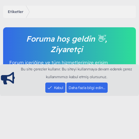
Etiketler
Foruma hoş geldin 👋,
Ziyaretçi
Forum içeriğine ve tüm hizmetlerimize erişim
sağlamak için foruma kayıt olmalı ya da giriş
Bu site çerezler kullanır. Bu siteyi kullanmaya devam ederek çerez
yapmalısınız. Foruma üye olmak tamamen
kullanımımızı kabul etmiş olursunuz.
ücretsizdir.
Kabul
Daha fazla bilgi edin…
Giriş yap
Şimdi kayıt ol