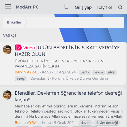
ModArt PC
Giriş yap
Kayıt ol
Etiketler
vergi
ÜRÜN BEDELİNİN 5 KATI VERGİYE
Video
HAZIR OLUN!
ÜRÜN BEDELİNİN 5 KATI VERGİYE HAZIR OLUN!
PARANIZA SAHİP ÇIKIN
Berkin AYRAL
Konu
17 Ağu 2024
battık
levon
ülke
Cevaplar: 1
Forum:
Ülke ve Dünya Gündemi
vergi
Efendiler, Devletten öğrencilere telefon desteği
koşun!!!!
Merhabalar devletimiz öğrencilere mükemmel indirim ile son
teknoloji telefon desteği sağlıyor!!! Stoklar tükenmeden yapışın
derim :) Ha bu arada Allah devletimize zeval vermesin İnşAllah
Berkin AYRAL
Konu
9 Ocak 2024
devlet
devlet desteği