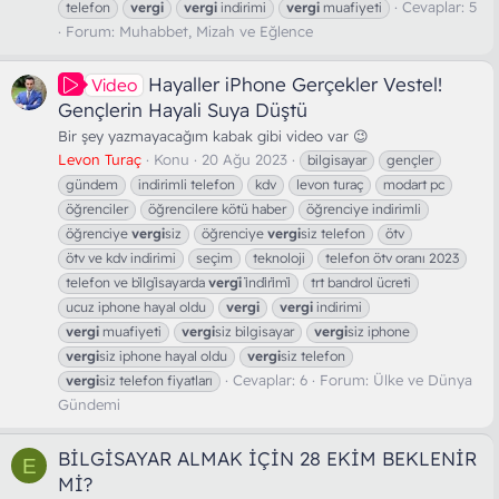
Cevaplar: 5
telefon
vergi
vergi
indirimi
vergi
muafiyeti
Forum:
Muhabbet, Mizah ve Eğlence
Hayaller iPhone Gerçekler Vestel!
Video
Gençlerin Hayali Suya Düştü
Bir şey yazmayacağım kabak gibi video var 😉
Levon Turaç
Konu
20 Ağu 2023
bilgisayar
gençler
gündem
indirimli telefon
kdv
levon turaç
modart pc
öğrenciler
öğrencilere kötü haber
öğrenciye indirimli
öğrenciye
vergi
siz
öğrenciye
vergi
siz telefon
ötv
ötv ve kdv indirimi
seçim
teknoloji
telefon ötv oranı 2023
telefon ve bi̇lgi̇sayarda
vergi
̇ i̇ndi̇ri̇mi̇
trt bandrol ücreti
ucuz iphone hayal oldu
vergi
vergi
indirimi
vergi
muafiyeti
vergi
siz bilgisayar
vergi
siz iphone
vergi
siz iphone hayal oldu
vergi
siz telefon
Cevaplar: 6
Forum:
Ülke ve Dünya
vergi
siz telefon fiyatları
Gündemi
BİLGİSAYAR ALMAK İÇİN 28 EKİM BEKLENİR
E
Mİ?