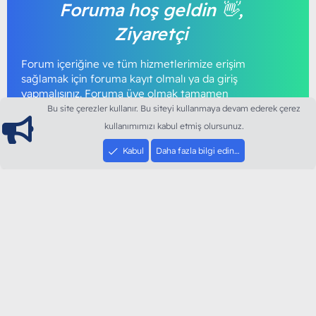
Foruma hoş geldin 👋,
Ziyaretçi
Forum içeriğine ve tüm hizmetlerimize erişim
sağlamak için foruma kayıt olmalı ya da giriş
yapmalısınız. Foruma üye olmak tamamen
ücretsizdir.
Bu site çerezler kullanır. Bu siteyi kullanmaya devam ederek çerez
kullanımımızı kabul etmiş olursunuz.
Giriş yap
Şimdi kayıt ol
Kabul
Daha fazla bilgi edin…
ModArt PC
Türkiye'nin Güncel Forumu
Teknolojiyi Görsellikle Buluşturanların Ortak Adresi
sloganı ile kurduğumuz ModArt PC 2016 yılının Aralık