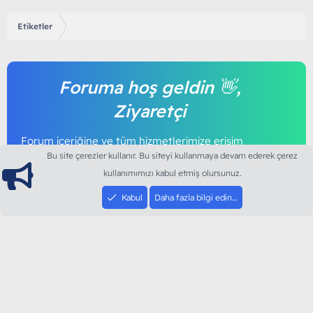
Etiketler
Foruma hoş geldin 👋,
Ziyaretçi
Forum içeriğine ve tüm hizmetlerimize erişim
sağlamak için foruma kayıt olmalı ya da giriş
Bu site çerezler kullanır. Bu siteyi kullanmaya devam ederek çerez
yapmalısınız. Foruma üye olmak tamamen
kullanımımızı kabul etmiş olursunuz.
ücretsizdir.
Kabul
Daha fazla bilgi edin…
Giriş yap
Şimdi kayıt ol