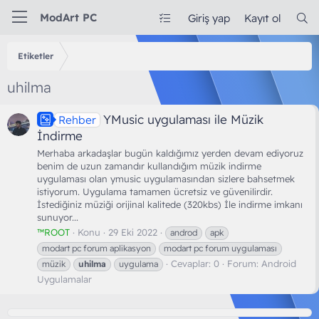
ModArt PC
Giriş yap
Kayıt ol
Etiketler
uhilma
YMusic uygulaması ile Müzik
Rehber
İndirme
Merhaba arkadaşlar bugün kaldığımız yerden devam ediyoruz
benim de uzun zamandır kullandığım müzik indirme
uygulaması olan ymusic uygulamasından sizlere bahsetmek
istiyorum. Uygulama tamamen ücretsiz ve güvenilirdir.
İstediğiniz müziği orijinal kalitede (320kbs) İle indirme imkanı
sunuyor...
™ROOT
Konu
29 Eki 2022
androd
apk
modart pc forum aplikasyon
modart pc forum uygulaması
Cevaplar: 0
Forum:
Android
müzik
uhilma
uygulama
Uygulamalar