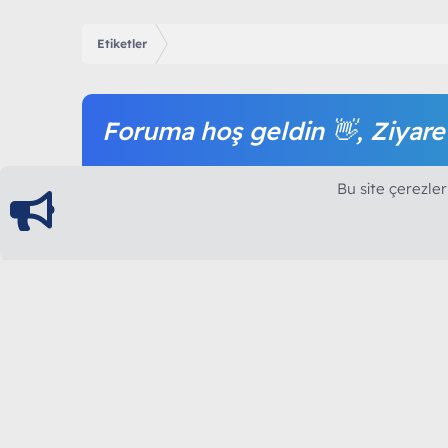
Etiketler
Foruma hoş geldin 👋, Ziyare
Forum içeriğine ve tüm hizmetlerimize erişim sağl
Bu site çerezler
olmak tamamen ücretsizdir.
ModArt PC
Türkiye'nin Güncel Forumu
Teknolojiyi Görsellikle Buluşturanların Ortak Ad
yılının Aralık ayında hizmete ve yayın hayatına başla