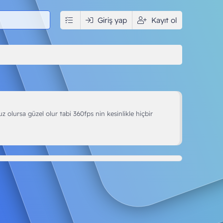
edya
İndir
Giriş yap
Kullanıcılar
Kayıt ol
olursa güzel olur tabi 360fps nin kesinlikle hiçbir