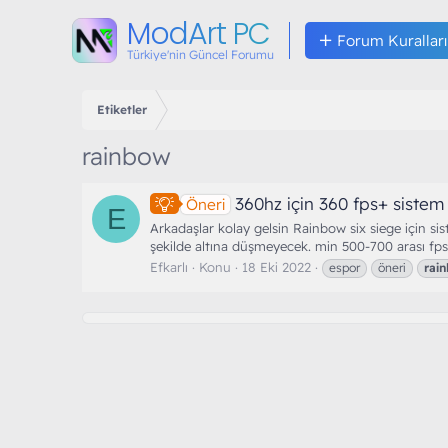
ModArt PC
Forum Kuralları
Türkiye'nin Güncel Forumu
Etiketler
rainbow
360hz için 360 fps+ sistem 
Öneri
E
Arkadaşlar kolay gelsin Rainbow six siege için s
şekilde altına düşmeyecek. min 500-700 arası fps d
Efkarlı
Konu
18 Eki 2022
espor
öneri
rai