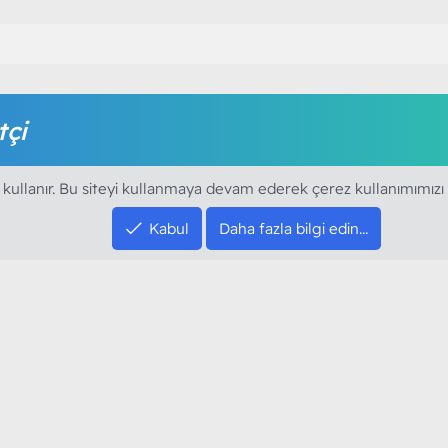
tçi
amak için foruma kayıt olmalı ya da giriş yapmalısınız. Foruma ü
 kullanır. Bu siteyi kullanmaya devam ederek çerez kullanımımızı
Kabul
Daha fazla bilgi edin…
SOSYAL MEDYA HE
YouTube
Instagram
resi sloganı ile kurduğumuz ModArt PC 2016
Facebook
dı. Ağırlıklı olarak sektörel haberler, bilim,
Twitter