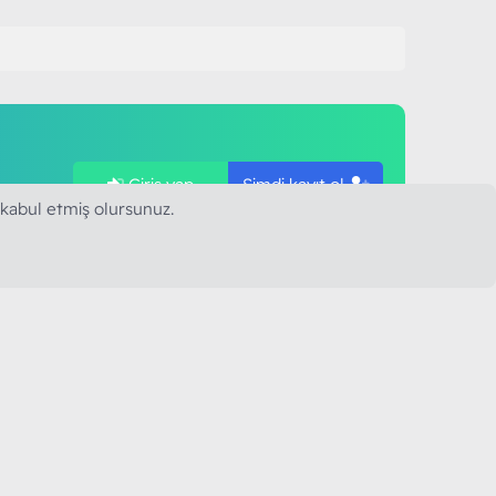
Giriş yap
Şimdi kayıt ol
ye
 kabul etmiş olursunuz.
SAPLARIMIZ
MODART PC BILIŞIM
YAYINCILIK TİC. LTD. ŞTİ.
mail :
iletisim@modartpc.com
Adres : Türkiye/İstanbul
......