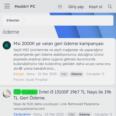
ModArt PC
Giriş yap
Kayıt ol
Etiketler
ödeme
Msi 2000tl ye varan geri ödeme kampanyası
K
Seçili MSI ürünlerinde ve seçili mağazalar da yapacağınız
alışverişlerde geri ödeme alabiliyorsunuz alacağınız ürünü
piyasada araştırıp daha uyguna gelmesi durumunda
kullanabilirsiniz tabi kullanılmış şekilden daha ucuza varsa onu
alın😄 yoksa bakabilirsiniz...
Kürşat
Konu
21 Mar 2023
Cevaplar: 0
msi
ödeme
Forum:
Sıcak Fırsatlar
İntel i3 13100F 1967 TL Nays ile 196
İndirim
TL Geri Ödeme
Nays ile %10 daha ucuzluyor. Link Removed Pazarama
www.pazarama.com
Ckribrahim
Konu
13 Mar 2023
Cevaplar: 0
intel
ödeme