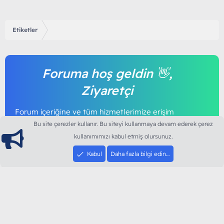
Etiketler
Foruma hoş geldin 👋,
Ziyaretçi
Forum içeriğine ve tüm hizmetlerimize erişim
sağlamak için foruma kayıt olmalı ya da giriş
Bu site çerezler kullanır. Bu siteyi kullanmaya devam ederek çerez
yapmalısınız. Foruma üye olmak tamamen
kullanımımızı kabul etmiş olursunuz.
ücretsizdir.
Kabul
Daha fazla bilgi edin…
Giriş yap
Şimdi kayıt ol