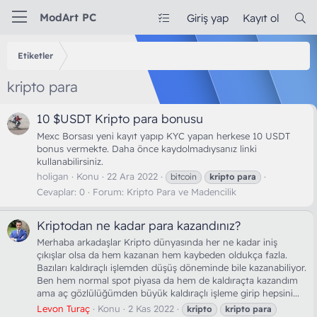
ModArt PC
Giriş yap
Kayıt ol
Etiketler
kripto para
10 $USDT Kripto para bonusu
Mexc Borsası yeni kayıt yapıp KYC yapan herkese 10 USDT
bonus vermekte. Daha önce kaydolmadıysanız linki
kullanabilirsiniz.
holigan
Konu
22 Ara 2022
bitcoin
kripto
para
Cevaplar: 0
Forum:
Kripto Para ve Madencilik
Kriptodan ne kadar para kazandınız?
Merhaba arkadaşlar Kripto dünyasında her ne kadar iniş
çıkışlar olsa da hem kazanan hem kaybeden oldukça fazla.
Bazıları kaldıraçlı işlemden düşüş döneminde bile kazanabiliyor.
Ben hem normal spot piyasa da hem de kaldıraçta kazandım
ama aç gözlülüğümden büyük kaldıraçlı işleme girip hepsini...
Levon Turaç
Konu
2 Kas 2022
kripto
kripto
para