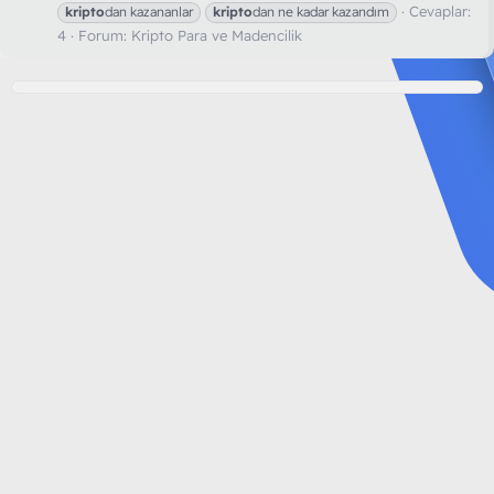
Cevaplar:
kripto
dan kazananlar
kripto
dan ne kadar kazandım
4
Forum:
Kripto Para ve Madencilik