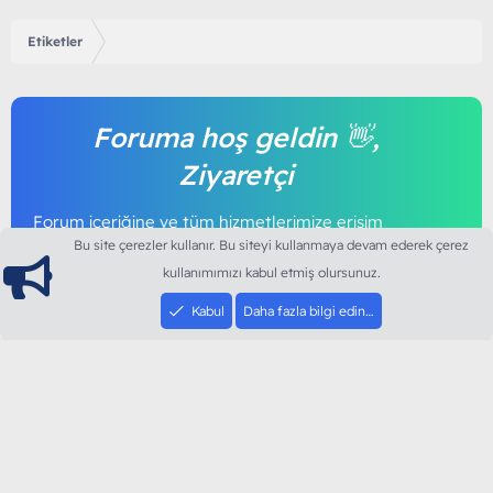
Etiketler
Foruma hoş geldin 👋,
Ziyaretçi
Forum içeriğine ve tüm hizmetlerimize erişim
sağlamak için foruma kayıt olmalı ya da giriş
Bu site çerezler kullanır. Bu siteyi kullanmaya devam ederek çerez
yapmalısınız. Foruma üye olmak tamamen
kullanımımızı kabul etmiş olursunuz.
ücretsizdir.
Kabul
Daha fazla bilgi edin…
Giriş yap
Şimdi kayıt ol