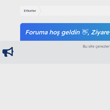
Etiketler
Foruma hoş geldin 👋, Ziyare
Forum içeriğine ve tüm hizmetlerimize erişim sağl
Bu site çerezler
olmak tamamen ücretsizdir.
ModArt PC
Türkiye'nin Güncel Forumu
Teknolojiyi Görsellikle Buluşturanların Ortak Ad
yılının Aralık ayında hizmete ve yayın hayatına başla