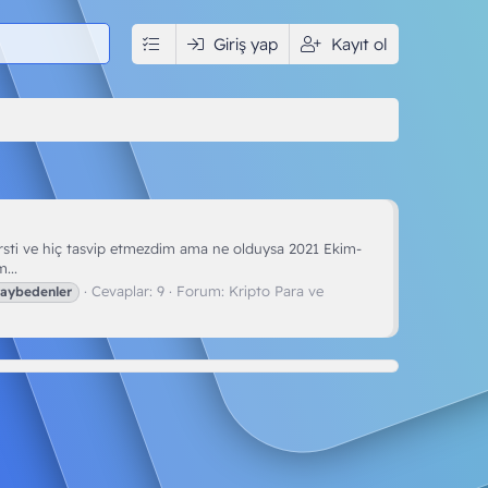
edya
İndir
Giriş yap
Kullanıcılar
Kayıt ol
rsti ve hiç tasvip etmezdim ama ne olduysa 2021 Ekim-
...
Cevaplar: 9
Forum:
Kripto Para ve
aybedenler