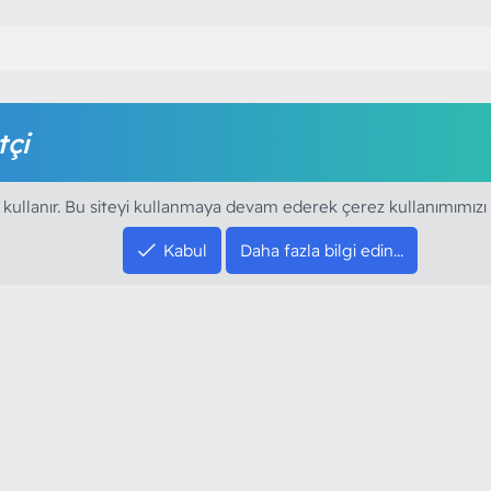
tçi
amak için foruma kayıt olmalı ya da giriş yapmalısınız. Foruma ü
 kullanır. Bu siteyi kullanmaya devam ederek çerez kullanımımızı
Kabul
Daha fazla bilgi edin…
SOSYAL MEDYA HE
YouTube
Instagram
resi sloganı ile kurduğumuz ModArt PC 2016
Facebook
dı. Ağırlıklı olarak sektörel haberler, bilim,
Twitter