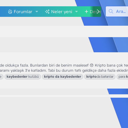
Forumlar
Neler yeni
Destek
M
 oldukça fazla. Bunlardan biri de benim maalesef 😞 Kripto bana çok te
aramı yaklaşık 3'e katladım. Tabi bu durum tatlı geldikçe daha fazla ekledim
e
kaybedenler
kulübü
kripto
da
kaybedenler
kripto
da batanlar
para
k