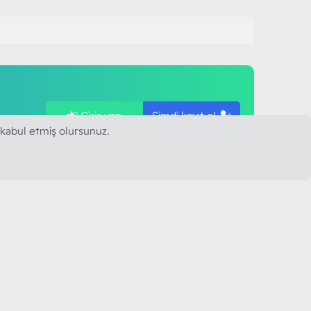
Giriş yap
Şimdi kayıt ol
ye
 kabul etmiş olursunuz.
SAPLARIMIZ
MODART PC BILIŞIM
YAYINCILIK TİC. LTD. ŞTİ.
mail :
iletisim@modartpc.com
Adres : Türkiye/İstanbul
......