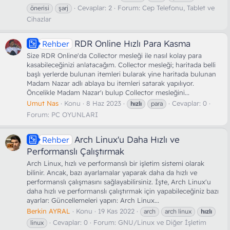
Cevaplar: 2
Forum:
Cep Telefonu, Tablet ve
önerisi
şarj
Cihazlar
RDR Online Hızlı Para Kasma
Rehber
Size RDR Online'da Collector mesleği ile nasıl kolay para
kasabileceğinizi anlatacağım. Collector mesleği; haritada belli
başlı yerlerde bulunan itemleri bularak yine haritada bulunan
Madam Nazar adlı ablaya bu itemleri satarak yapılıyor.
Öncelikle Madam Nazar'ı bulup Collector mesleğini...
Umut Nas
Konu
8 Haz 2023
Cevaplar: 0
hızlı
para
Forum:
PC OYUNLARI
Arch Linux'u Daha Hızlı ve
Rehber
Performanslı Çalıştırmak
Arch Linux, hızlı ve performanslı bir işletim sistemi olarak
bilinir. Ancak, bazı ayarlamalar yaparak daha da hızlı ve
performanslı çalışmasını sağlayabilirsiniz. İşte, Arch Linux'u
daha hızlı ve performanslı çalıştırmak için yapabileceğiniz bazı
ayarlar: Güncellemeleri yapın: Arch Linux...
Berkin AYRAL
Konu
19 Kas 2022
arch
arch linux
hızlı
Cevaplar: 0
Forum:
GNU/Linux ve Diğer İşletim
linux