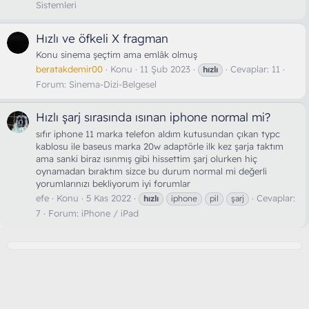
Sistemleri
Hızlı ve öfkeli X fragman
Konu sinema şeçtim ama emlâk olmuş
beratakdemir00
Konu
11 Şub 2023
Cevaplar: 11
hızlı
Forum:
Sinema-Dizi-Belgesel
Hızlı şarj sırasında ısınan iphone normal mi?
sıfır iphone 11 marka telefon aldım kutusundan çıkan typc
kablosu ile baseus marka 20w adaptörle ilk kez şarja taktım
ama sanki biraz ısınmış gibi hissettim şarj olurken hiç
oynamadan bıraktım sizce bu durum normal mi değerli
yorumlarınızı bekliyorum iyi forumlar
efe
Konu
5 Kas 2022
Cevaplar:
hızlı
iphone
pil
şarj
7
Forum:
iPhone / iPad