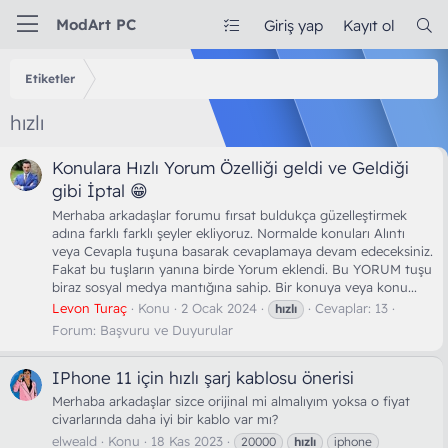
ModArt PC
Giriş yap
Kayıt ol
Etiketler
hızlı
Konulara Hızlı Yorum Özelliği geldi ve Geldiği
gibi İptal 😁
Merhaba arkadaşlar forumu fırsat buldukça güzelleştirmek
adına farklı farklı şeyler ekliyoruz. Normalde konuları Alıntı
veya Cevapla tuşuna basarak cevaplamaya devam edeceksiniz.
Fakat bu tuşların yanına birde Yorum eklendi. Bu YORUM tuşu
biraz sosyal medya mantığına sahip. Bir konuya veya konu...
Levon Turaç
Konu
2 Ocak 2024
Cevaplar: 13
hızlı
Forum:
Başvuru ve Duyurular
IPhone 11 için hızlı şarj kablosu önerisi
Merhaba arkadaşlar sizce orijinal mi almalıyım yoksa o fiyat
civarlarında daha iyi bir kablo var mı?
elweald
Konu
18 Kas 2023
20000
hızlı
iphone