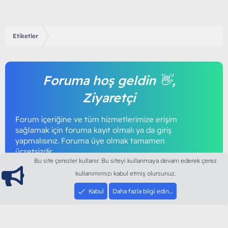
Etiketler
Foruma hoş geldin 👋,
Ziyaretçi
Forum içeriğine ve tüm hizmetlerimize erişim
sağlamak için foruma kayıt olmalı ya da giriş
yapmalısınız. Foruma üye olmak tamamen
ücretsizdir.
Bu site çerezler kullanır. Bu siteyi kullanmaya devam ederek çerez
kullanımımızı kabul etmiş olursunuz.
Giriş yap
Şimdi kayıt ol
Kabul
Daha fazla bilgi edin…