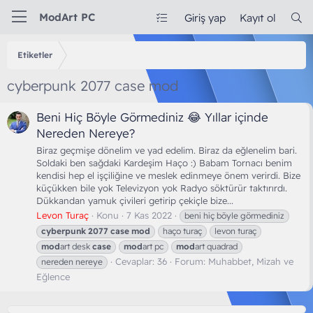
ModArt PC
Giriş yap
Kayıt ol
Etiketler
cyberpunk 2077 case mod
Beni Hiç Böyle Görmediniz 😂 Yıllar içinde
Nereden Nereye?
Biraz geçmişe dönelim ve yad edelim. Biraz da eğlenelim bari.
Soldaki ben sağdaki Kardeşim Haço :) Babam Tornacı benim
kendisi hep el işçiliğine ve meslek edinmeye önem verirdi. Bize
küçükken bile yok Televizyon yok Radyo söktürür taktırırdı.
Dükkandan yamuk çivileri getirip çekiçle bize...
Levon Turaç
Konu
7 Kas 2022
beni hiç böyle görmediniz
cyberpunk
2077
case
mod
haço turaç
levon turaç
mod
art desk
case
mod
art pc
mod
art quadrad
Cevaplar: 36
Forum:
Muhabbet, Mizah ve
nereden nereye
Eğlence