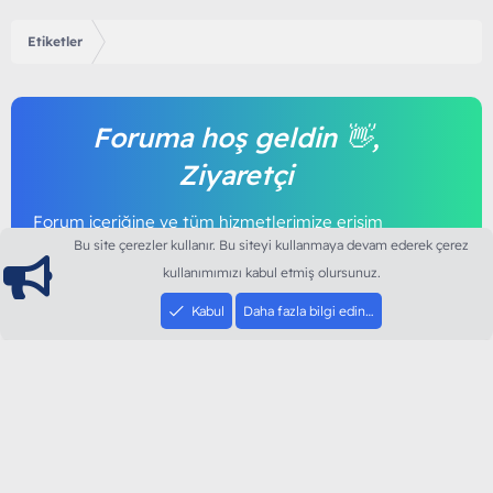
Etiketler
Foruma hoş geldin 👋,
Ziyaretçi
Forum içeriğine ve tüm hizmetlerimize erişim
sağlamak için foruma kayıt olmalı ya da giriş
Bu site çerezler kullanır. Bu siteyi kullanmaya devam ederek çerez
yapmalısınız. Foruma üye olmak tamamen
kullanımımızı kabul etmiş olursunuz.
ücretsizdir.
Kabul
Daha fazla bilgi edin…
Giriş yap
Şimdi kayıt ol