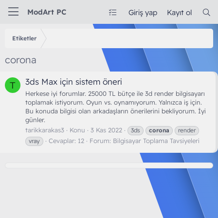
ModArt PC
Giriş yap
Kayıt ol
Etiketler
corona
3ds Max için sistem öneri
T
Herkese iyi forumlar. 25000 TL bütçe ile 3d render bilgisayarı
toplamak istiyorum. Oyun vs. oynamıyorum. Yalnızca iş için.
Bu konuda bilgisi olan arkadaşların önerilerini bekliyorum. İyi
günler.
tarikkarakas3
Konu
3 Kas 2022
3ds
corona
render
Cevaplar: 12
Forum:
Bilgisayar Toplama Tavsiyeleri
vray