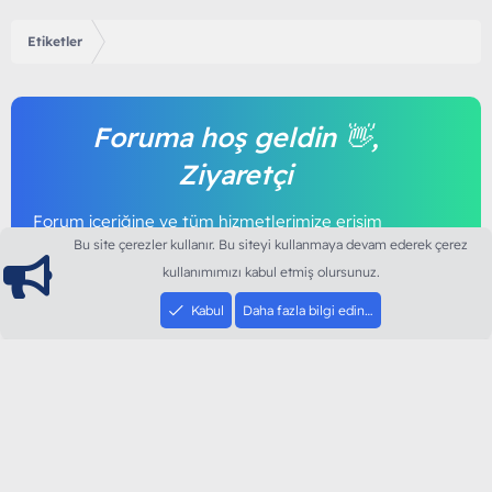
Etiketler
Foruma hoş geldin 👋,
Ziyaretçi
Forum içeriğine ve tüm hizmetlerimize erişim
sağlamak için foruma kayıt olmalı ya da giriş
Bu site çerezler kullanır. Bu siteyi kullanmaya devam ederek çerez
yapmalısınız. Foruma üye olmak tamamen
kullanımımızı kabul etmiş olursunuz.
ücretsizdir.
Kabul
Daha fazla bilgi edin…
Giriş yap
Şimdi kayıt ol