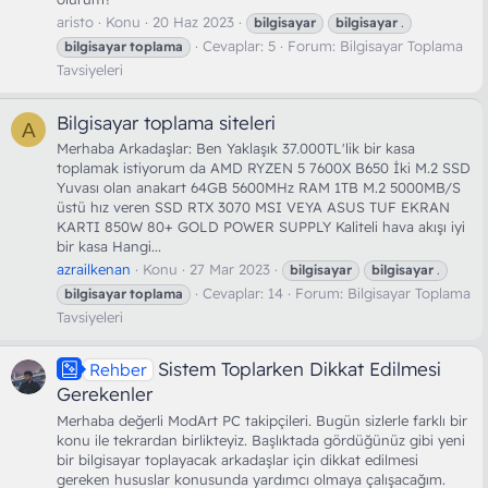
aristo
Konu
20 Haz 2023
bilgisayar
bilgisayar
.
Cevaplar: 5
Forum:
Bilgisayar Toplama
bilgisayar
toplama
Tavsiyeleri
Bilgisayar toplama siteleri
A
Merhaba Arkadaşlar: Ben Yaklaşık 37.000TL'lik bir kasa
toplamak istiyorum da AMD RYZEN 5 7600X B650 İki M.2 SSD
Yuvası olan anakart 64GB 5600MHz RAM 1TB M.2 5000MB/S
üstü hız veren SSD RTX 3070 MSI VEYA ASUS TUF EKRAN
KARTI 850W 80+ GOLD POWER SUPPLY Kaliteli hava akışı iyi
bir kasa Hangi...
azrailkenan
Konu
27 Mar 2023
bilgisayar
bilgisayar
.
Cevaplar: 14
Forum:
Bilgisayar Toplama
bilgisayar
toplama
Tavsiyeleri
Sistem Toplarken Dikkat Edilmesi
Rehber
Gerekenler
Merhaba değerli ModArt PC takipçileri. Bugün sizlerle farklı bir
konu ile tekrardan birlikteyiz. Başlıktada gördüğünüz gibi yeni
bir bilgisayar toplayacak arkadaşlar için dikkat edilmesi
gereken hususlar konusunda yardımcı olmaya çalışacağım.