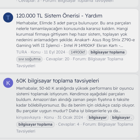
Cevaplar: 3
Forum:
Bilgisayar Toplama Tavsiyeleri
120.000 TL Sistem Önerisi - Yardım
T
Merhabalar, Elimde 3 adet parça bulunuyor. Bu ana parçaları
nelerle tamamlayacağım konusunda kararsız kaldım. Hangi
kurumsal firmaya gittiysem hep hazır sistem, toplayan yok
nedenini anlamadığım şekilde. Anakart- Asus Rog Strix Z790-e
Gaming Wifi II İşlemci - Intel i9 14900KF Ekran Kartı -...
TURA
Konu
11 Eyl 2024
14900kf
bilgisayar
toplama
Cevaplar: 20
Forum:
Bilgisayar Toplama
sıvı soğutma
Tavsiyeleri
60K bilgisayar toplama tavsiyeleri
K
Merhabalar, 50-60 K aralığında yüksek performans bir oyuncu
sistemi toplamak istiyorum. Kendimce aşağıdaki parçaları
buldum. Amazon'dan alındığı zaman peşin fiyatına 6 taksite
kadar bölebiliyorsunuz. Bu da benim için oldukça cazip oluyor.
Bu parçalar uygun mudur? Daha iyi bileşenlerle ya da...
kinyasvkayra
Konu
31 Ocak 2024
bilgisayar
bilgisayar
.
Cevaplar: 4
Forum:
Bilgisayar Toplama
bilgisayar
toplama
Tavsiyeleri