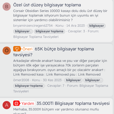
Özel üst düzey bilgisayar toplama
B
Corsair Obsidian Series 1000D kasayı dolu dolu üst düzey bir
bilgisayar toplamak istiyorum bunun için uyumlu en iyi
sistemler için yardımcı olabilirimisiniz ?
bnyaminzenciregen62754
Konu
14 Ara 2023
bilgisayar
Cevaplar: 3
Forum:
bilgisayar
.
bilgisayar
toplama
Bilgisayar Toplama Tavsiyeleri
65K bütçe bilgisayar toplama
Öneri
Ö
tavsiyesi?
Arkadaşlar elimde anakart kasa ve psu var diğer parçalar için
bütçem 65k eğer işe yarayacaksa 70k zorlarım parçaları
aşşağıya bırakıyorum. oyun amaçlı bir pc olacaktır anakart :
Link Removed kasa : Link Removed psu : Link Removed
ömer2008
Konu
30 Kas 2023
bilgisayar
bilgisayar
.
Cevaplar: 7
Forum:
Bilgisayar Toplama
bilgisayar
toplama
Tavsiyeleri
35.000Tl Bilgisayar toplama tavsiyesi
Yardım
A
Merhaba, 35.000tl bütçem var yardımcı olursanız mutlu
olurum?