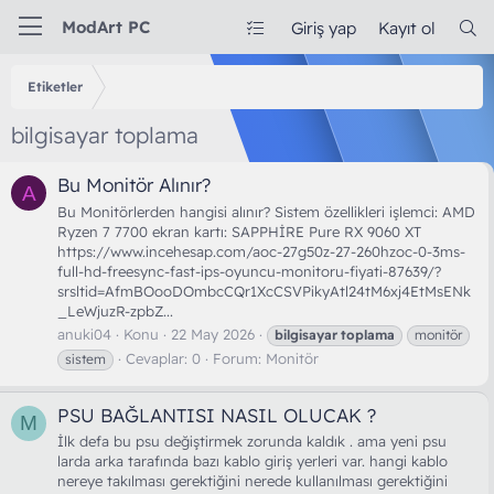
ModArt PC
Giriş yap
Kayıt ol
Etiketler
bilgisayar toplama
Bu Monitör Alınır?
A
Bu Monitörlerden hangisi alınır? Sistem özellikleri işlemci: AMD
Ryzen 7 7700 ekran kartı: SAPPHİRE Pure RX 9060 XT
https://www.incehesap.com/aoc-27g50z-27-260hzoc-0-3ms-
full-hd-freesync-fast-ips-oyuncu-monitoru-fiyati-87639/?
srsltid=AfmBOooDOmbcCQr1XcCSVPikyAtl24tM6xj4EtMsENk
_LeWjuzR-zpbZ...
anuki04
Konu
22 May 2026
bilgisayar
toplama
monitör
Cevaplar: 0
Forum:
Monitör
sistem
PSU BAĞLANTISI NASIL OLUCAK ?
M
İlk defa bu psu değiştirmek zorunda kaldık . ama yeni psu
larda arka tarafında bazı kablo giriş yerleri var. hangi kablo
nereye takılması gerektiğini nerede kullanılması gerektiğini