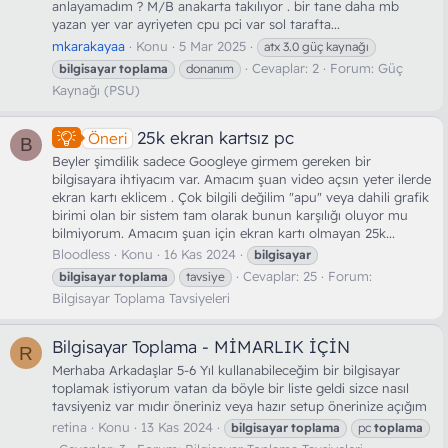
anlayamadım ? M/B anakarta takılıyor . bir tane daha mb
yazan yer var ayriyeten cpu pci var sol tarafta...
mkarakayaa
Konu
5 Mar 2025
atx 3.0 güç kaynağı
Cevaplar: 2
Forum:
Güç
bilgisayar
toplama
donanım
Kaynağı (PSU)
25k ekran kartsız pc
Öneri
B
Beyler şimdilik sadece Googleye girmem gereken bir
bilgisayara ihtiyacım var. Amacım şuan video açsın yeter ilerde
ekran kartı eklicem . Çok bilgili değilim "apu" veya dahili grafik
birimi olan bir sistem tam olarak bunun karşılığı oluyor mu
bilmiyorum. Amacım şuan için ekran kartı olmayan 25k...
Bloodless
Konu
16 Kas 2024
bilgisayar
Cevaplar: 25
Forum:
bilgisayar
toplama
tavsiye
Bilgisayar Toplama Tavsiyeleri
Bilgisayar Toplama - MİMARLIK İÇİN
R
Merhaba Arkadaşlar 5-6 Yıl kullanabileceğim bir bilgisayar
toplamak istiyorum vatan da böyle bir liste geldi sizce nasıl
tavsiyeniz var mıdır öneriniz veya hazır setup önerinize açığım
retina
Konu
13 Kas 2024
bilgisayar
toplama
pc
toplama