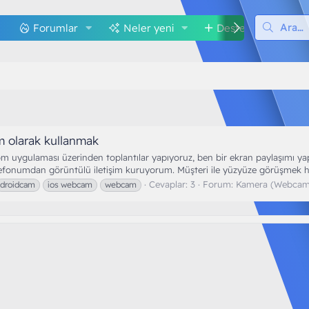
Forumlar
Neler yeni
Destek
M
 olarak kullanmak
zoom uygulaması üzerinden toplantılar yapıyoruz, ben bir ekran paylaşım
lefonumdan görüntülü iletişim kuruyorum. Müşteri ile yüzyüze görüşmek h
Cevaplar: 3
Forum:
Kamera (Webcam
droidcam
ios webcam
webcam