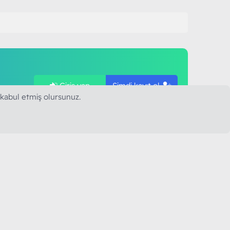
Giriş yap
Şimdi kayıt ol
ye
 kabul etmiş olursunuz.
SAPLARIMIZ
MODART PC BILIŞIM
YAYINCILIK TİC. LTD. ŞTİ.
mail :
iletisim@modartpc.com
Adres : Türkiye/İstanbul
......