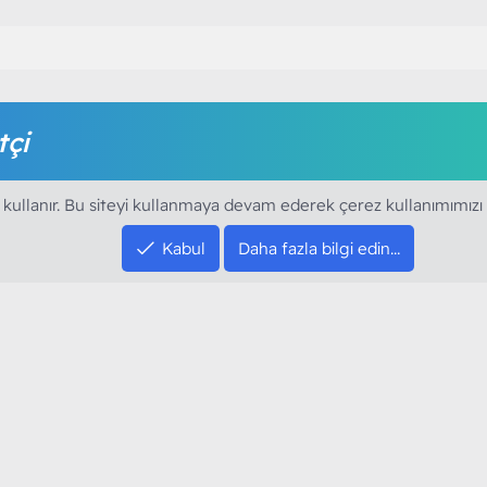
tçi
amak için foruma kayıt olmalı ya da giriş yapmalısınız. Foruma ü
 kullanır. Bu siteyi kullanmaya devam ederek çerez kullanımımızı
Kabul
Daha fazla bilgi edin…
SOSYAL MEDYA HE
YouTube
Instagram
resi sloganı ile kurduğumuz ModArt PC 2016
Facebook
dı. Ağırlıklı olarak sektörel haberler, bilim,
Twitter