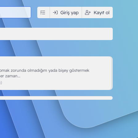
edya
İndir
Giriş yap
Kullanıcılar
Kayıt ol
ı yapmak zorunda olmadığım yada bişey göstermek
er zaman...
)