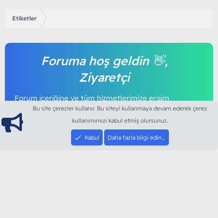
Etiketler
Foruma hoş geldin 👋,
Ziyaretçi
Forum içeriğine ve tüm hizmetlerimize erişim
sağlamak için foruma kayıt olmalı ya da giriş
Bu site çerezler kullanır. Bu siteyi kullanmaya devam ederek çerez
yapmalısınız. Foruma üye olmak tamamen
kullanımımızı kabul etmiş olursunuz.
ücretsizdir.
Kabul
Daha fazla bilgi edin…
Giriş yap
Şimdi kayıt ol