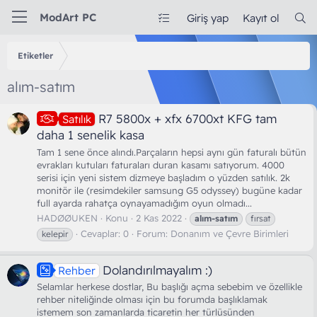
ModArt PC
Giriş yap
Kayıt ol
Etiketler
alım-satım
R7 5800x + xfx 6700xt KFG tam
Satılık
daha 1 senelik kasa
Tam 1 sene önce alındı.Parçaların hepsi aynı gün faturalı bütün
evrakları kutuları faturaları duran kasamı satıyorum. 4000
serisi için yeni sistem dizmeye başladım o yüzden satılık. 2k
monitör ile (resimdekiler samsung G5 odyssey) bugüne kadar
full ayarda rahatça oynayamadığım oyun olmadı...
HADØØUKEN
Konu
2 Kas 2022
alım-satım
fırsat
Cevaplar: 0
Forum:
Donanım ve Çevre Birimleri
kelepir
Dolandırılmayalım :)
Rehber
Selamlar herkese dostlar, Bu başlığı açma sebebim ve özellikle
rehber niteliğinde olması için bu forumda başlıklamak
istemem son zamanlarda ticaretin her türlüsünden