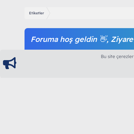
Etiketler
Foruma hoş geldin 👋, Ziyare
Forum içeriğine ve tüm hizmetlerimize erişim sağl
Bu site çerezler
olmak tamamen ücretsizdir.
ModArt PC
Türkiye'nin Güncel Forumu
Teknolojiyi Görsellikle Buluşturanların Ortak Ad
yılının Aralık ayında hizmete ve yayın hayatına başla