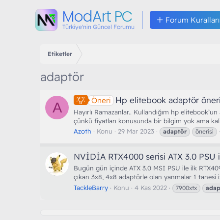
ModArt PC
Forum Kuralları
Türkiye'nin Güncel Forumu
Etiketler
adaptör
Hp elitebook adaptör öneri
Öneri
A
Hayırlı Ramazanlar.. Kullandığım hp elitebook’u
çünkü fiyatları konusunda bir bilgim yok ama kalit
Azoth
Konu
29 Mar 2023
adaptör
önerisi
NVİDİA RTX4000 serisi ATX 3.0 PSU il
Bugün gün içinde ATX 3.0 MSI PSU ile ilk RTX4090
çıkan 3x8, 4x8 adaptörle olan yanmalar 1 tanesi 
TackleBarry
Konu
4 Kas 2022
7900xtx
adap