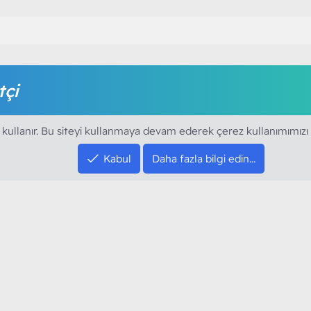
tçi
amak için foruma kayıt olmalı ya da giriş yapmalısınız. Foruma ü
 kullanır. Bu siteyi kullanmaya devam ederek çerez kullanımımızı
Kabul
Daha fazla bilgi edin…
SOSYAL MEDYA HE
YouTube
Instagram
resi sloganı ile kurduğumuz ModArt PC 2016
Facebook
dı. Ağırlıklı olarak sektörel haberler, bilim,
Twitter