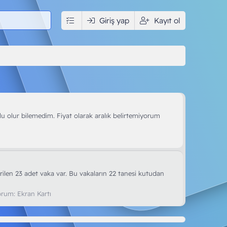
edya
İndir
Giriş yap
Kullanıcılar
Kayıt ol
 olur bilemedim. Fiyat olarak aralık belirtemiyorum
ilen 23 adet vaka var. Bu vakaların 22 tanesi kutudan
orum:
Ekran Kartı