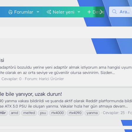
Forumlar
Neler yeni
Destek
M
si
n adaptörü bozuldu yerine yeni adaptör almak istiyorum ama hangisi uyumlu
e olarak en az orta seviye ve güvenilir olursa sevinirim. Sizden...
Cevaplar: 0
Forum:
Harici Ürünler
e bile yanıyor, uzak durun!
 yanma vakası bildirildi ve şuanda aktif olarak Reddit platformunda bildir
ise ATX 3.0 PSU ile oluşan yanma. Vakalar hızla her gün atmaya devam...
Cevaplar: 25
F
tör
amd
melted
psu
rtx4000
rtx4090
yanma