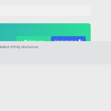
Giriş yap
Şimdi kayıt ol
ye
 kabul etmiş olursunuz.
SAPLARIMIZ
MODART PC BILIŞIM
YAYINCILIK TİC. LTD. ŞTİ.
mail :
iletisim@modartpc.com
Adres : Türkiye/İstanbul
......