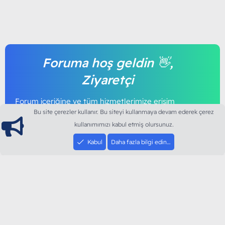
Foruma hoş geldin 👋,
Ziyaretçi
Forum içeriğine ve tüm hizmetlerimize erişim
sağlamak için foruma kayıt olmalı ya da giriş
Bu site çerezler kullanır. Bu siteyi kullanmaya devam ederek çerez
yapmalısınız. Foruma üye olmak tamamen
kullanımımızı kabul etmiş olursunuz.
ücretsizdir.
Kabul
Daha fazla bilgi edin…
Giriş yap
Şimdi kayıt ol