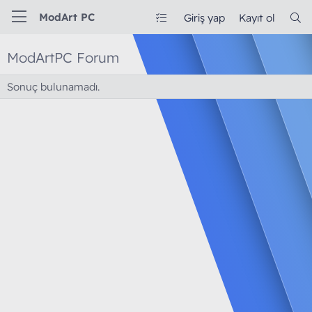
ModArt PC
Giriş yap
Kayıt ol
ModArtPC Forum
Sonuç bulunamadı.