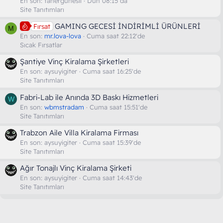
En son:
tanergunesli
Dün 08:15 da
Site Tanıtımları
GAMING GECESİ İNDİRİMLİ ÜRÜNLERİ
Fırsat
M
En son:
mr.lova-lova
Cuma saat 22:12'de
Sıcak Fırsatlar
Şantiye Vinç Kiralama Şirketleri
En son:
aysuyigiter
Cuma saat 16:25'de
Site Tanıtımları
Fabri-Lab ile Anında 3D Baskı Hizmetleri
W
En son:
wbmstradam
Cuma saat 15:51'de
Site Tanıtımları
Trabzon Aile Villa Kiralama Firması
En son:
aysuyigiter
Cuma saat 15:39'de
Site Tanıtımları
Ağır Tonajlı Vinç Kiralama Şirketi
En son:
aysuyigiter
Cuma saat 14:43'de
Site Tanıtımları