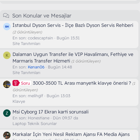
Son Konular ve Mesajlar
İstanbul Dyson Servis - İlçe Bazlı Dyson Servis Rehberi
(2 Görüntüleyen)
En son:
codescaptain
Bugün 15:31
Site Tanıtımları
Dalaman Uygun Transfer ile VIP Havalimanı, Fethiye ve
K
Marmaris Transfer Hizmeti
(1 Görüntüleyen)
En son:
Kenan06
Bugün 14:48
Site Tanıtımları
3000-3500 TL Arası manyetik klavye önerisi ?
Soru
(1
Görüntüleyen)
En son:
melihglf
Bugün 13:03
Klavye
Msi Cyborg 17 Ekran karti sorunsali
En son:
Honestiane
Dün 09:37 da
Laptop Teknik Sorunlar
Markalar İçin Yeni Nesil Reklam Ajansı FA Media Ajans