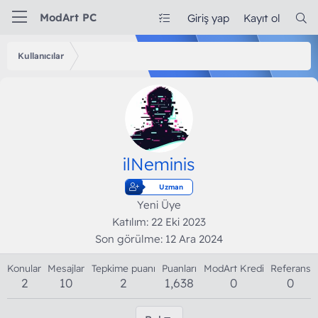
ModArt PC
Giriş yap
Kayıt ol
Kullanıcılar
ilNeminis
Uzman
Yeni Üye
Katılım
22 Eki 2023
Son görülme
12 Ara 2024
Konular
Mesajlar
Tepkime puanı
Puanları
ModArt Kredi
Referans
2
10
2
1,638
0
0