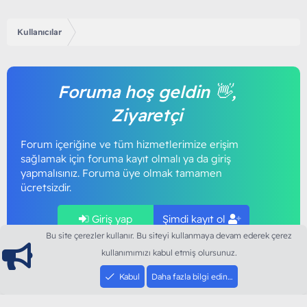
Kullanıcılar
Foruma hoş geldin 👋,
Ziyaretçi
Forum içeriğine ve tüm hizmetlerimize erişim
sağlamak için foruma kayıt olmalı ya da giriş
yapmalısınız. Foruma üye olmak tamamen
ücretsizdir.
Giriş yap
Şimdi kayıt ol
Bu site çerezler kullanır. Bu siteyi kullanmaya devam ederek çerez
kullanımımızı kabul etmiş olursunuz.
Kabul
Daha fazla bilgi edin…