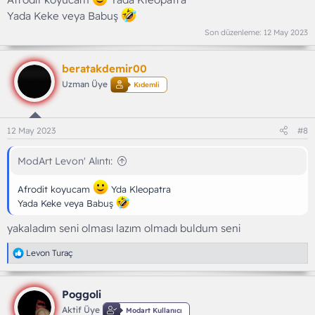
Yada Keke veya Babuş
Son düzenleme:
12 May 2023
beratakdemir00
Uzman Üye
Kıdemli
12 May 2023
#8
ModArt Levon' Alıntı:
Afrodit koyucam
Yda Kleopatra
Yada Keke veya Babuş
yakaladım seni olması lazım olmadı buldum seni
T
Levon Turaç
e
p
k
Poggoli
i
l
Aktif Üye
Modart Kullanıcı