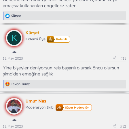
amaçsız kullananları engelleriz zaten.
T
Kürşat
e
p
k
Kürşat
i
K
l
Kıdemli Üye
Kıdemli
e
r
:
12 May 2023
#11
Yine bişeyler deniyorsun reis başarılı olursak öncü olursun
şimdiden emeğine sağlık
T
Levon Turaç
e
p
k
Umut Nas
i
l
Moderasyon Ekibi
Süper Moderatör
e
r
:
12 May 2023
#12