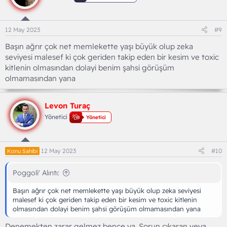
e
r
:
12 May 2023
#9
Başın ağrır çok net memlekette yaşı büyük olup zeka
seviyesi malesef ki çok geriden takip eden bir kesim ve toxic
kitlenin olmasından dolayi benim şahsi görüşüm
olmamasından yana
Levon Turaç
Yönetici
Yönetici
12 May 2023
#10
Konu Sahibi
Poggoli' Alıntı:
Başın ağrır çok net memlekette yaşı büyük olup zeka seviyesi
malesef ki çok geriden takip eden bir kesim ve toxic kitlenin
olmasından dolayi benim şahsi görüşüm olmamasından yana
Denemekten zarar gelmez bence ya. Sorun çıkaran veya