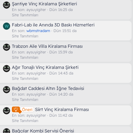
Şantiye Vinç Kiralama Şirketleri
En son:
aysuyigiter
Dün 16:25 da
Site Tanıtımları
Fabri-Lab ile Anında 3D Baskı Hizmetleri
W
En son:
wbmstradam
Dün 15:51 da
Site Tanıtımları
Trabzon Aile Villa Kiralama Firması
En son:
aysuyigiter
Dün 15:39 da
Site Tanıtımları
Ağır Tonajlı Vinç Kiralama Şirketi
En son:
aysuyigiter
Dün 14:43 da
Site Tanıtımları
Bağdat Caddesi Altın İğne Tedavisi
En son:
aysuyigiter
Dün 14:20 da
Site Tanıtımları
Siirt Vinç Kiralama Firması
Öneri
En son:
aysuyigiter
Dün 11:42 da
Site Tanıtımları
Bağcılar Kombi Servisi Önerisi