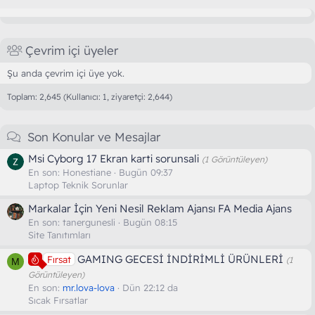
Çevrim içi üyeler
Şu anda çevrim içi üye yok.
Toplam: 2,645 (Kullanıcı: 1, ziyaretçi: 2,644)
Son Konular ve Mesajlar
Msi Cyborg 17 Ekran karti sorunsali
(1 Görüntüleyen)
En son:
Honestiane
Bugün 09:37
Laptop Teknik Sorunlar
Markalar İçin Yeni Nesil Reklam Ajansı FA Media Ajans
En son:
tanergunesli
Bugün 08:15
Site Tanıtımları
GAMING GECESİ İNDİRİMLİ ÜRÜNLERİ
Fırsat
(1
M
Görüntüleyen)
En son:
mr.lova-lova
Dün 22:12 da
Sıcak Fırsatlar