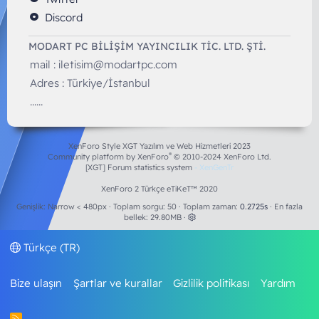
Discord
MODART PC BILIŞIM YAYINCILIK TİC. LTD. ŞTİ.
mail :
iletisim@modartpc.com
Adres : Türkiye/İstanbul
......
XenForo Style XGT Yazılım ve Web Hizmetleri 2023
®
Community platform by XenForo
© 2010-2024 XenForo Ltd.
[XGT] Forum statistics system
- XenGenTr
XenForo 2 Türkçe eTiKeT™ 2020
Genişlik
Toplam sorgu
50
Toplam zaman
0.2725s
En fazla
bellek
29.80MB
Türkçe (TR)
Bize ulaşın
Şartlar ve kurallar
Gizlilik politikası
Yardım
R