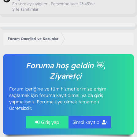
En son:
aysuyigiter
Perşembe saat 23:43'de
Site Tanıtımları
Forum Önerileri ve Sorunlar
Foruma hoş geldin 👋,
Ziyaretçi
Forum içeriğine ve tüm hizmetlerimize erişim
sağlamak için foruma kayıt olmalı ya da giriş
yapmalısınız. Foruma üye olmak tamamen
ücretsizdir.
Giriş yap
Şimdi kayıt ol