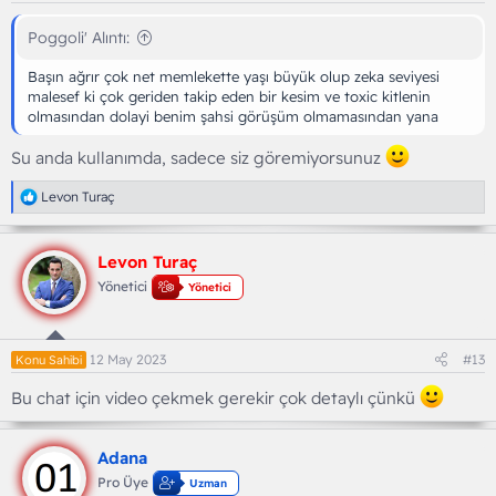
Poggoli' Alıntı:
Başın ağrır çok net memlekette yaşı büyük olup zeka seviyesi
malesef ki çok geriden takip eden bir kesim ve toxic kitlenin
olmasından dolayi benim şahsi görüşüm olmamasından yana
Su anda kullanımda, sadece siz göremiyorsunuz
T
Levon Turaç
e
p
k
Levon Turaç
i
l
Yönetici
Yönetici
e
r
:
12 May 2023
#13
Konu Sahibi
Bu chat için video çekmek gerekir çok detaylı çünkü
Adana
Pro Üye
Uzman