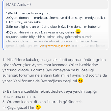
MARS' Alıntı:
1)Bu fikir bence biraz ağır olur
2)Oyun, donanım, markalar, sinema ve diziler, sosyal medya(belki),
Bilim, uzay, yapay zeka
3)En çok ilgilisi olan en üstte olabilir özellikle donanım haberleri
4)Çaycı Hüseyin arada !çay yazarız çay getirir
5)Şuana kadar böyle bir suistimal olayı görmedim burada
olacağını da sanmam moderatör ekibi de aktiftir bence. Ama
gene de çok aşırı sert olmaması lazım mesela bir kod atıcaz içinde
Genişletmek için tıkla ...
otzbi var diyelim bunu engellememli, sinir bozucu olur bu tip
şeylere de engel atarsa
6)Forumun bir bölümünün discord tarzı olması iyi olur
1- Misafirlere kabak gibi açarsak chati dışardan önüne gelen
7)Hızlı erişim gerçekten işe yarar
girer söver çıkar. Ayrıca chat kısmında kişiler birbirlerine
yardımcı olacak. Foruma üye olmayana da bu özelliği
sunarsak forumun ne anlamı kalır millet aynısını discordta da
yapar. Yani foruma da üye sağlasın değil mi
2- Bir tanesi özellikle teknik destek veya yardım başlığı
olacak ona eminim.
3- Otomatik en aktif olan ilk sırada görünecek.
4- Çaycı güzel fikir