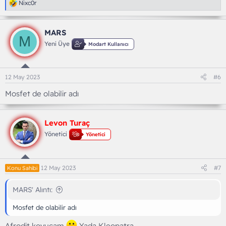
T
Nixc0r
e
p
k
MARS
i
M
l
Yeni Üye
Modart Kullanıcı
e
r
:
12 May 2023
#6
Mosfet de olabilir adı
Levon Turaç
Yönetici
Yönetici
12 May 2023
#7
Konu Sahibi
MARS' Alıntı:
Mosfet de olabilir adı
Afrodit koyucam
Yada Kleopatra