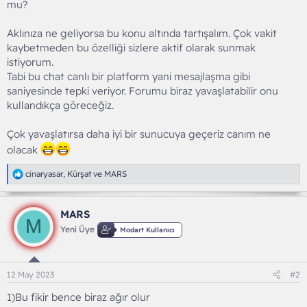
mu?
Aklınıza ne geliyorsa bu konu altında tartışalım. Çok vakit
kaybetmeden bu özelliği sizlere aktif olarak sunmak
istiyorum.
Tabi bu chat canlı bir platform yani mesajlaşma gibi
saniyesinde tepki veriyor. Forumu biraz yavaşlatabilir onu
kullandıkça göreceğiz.
Çok yavaşlatırsa daha iyi bir sunucuya geçeriz canım ne
olacak
T
cinaryasar
,
Kürşat
ve
MARS
e
p
k
MARS
i
M
l
Yeni Üye
Modart Kullanıcı
e
r
:
12 May 2023
#2
1)Bu fikir bence biraz ağır olur