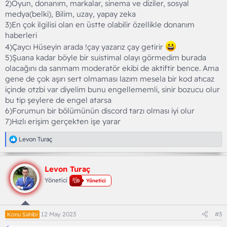
2)Oyun, donanım, markalar, sinema ve diziler, sosyal
medya(belki), Bilim, uzay, yapay zeka
3)En çok ilgilisi olan en üstte olabilir özellikle donanım
haberleri
4)Çaycı Hüseyin arada !çay yazarız çay getirir
5)Şuana kadar böyle bir suistimal olayı görmedim burada
olacağını da sanmam moderatör ekibi de aktiftir bence. Ama
gene de çok aşırı sert olmaması lazım mesela bir kod atıcaz
içinde otzbi var diyelim bunu engellememli, sinir bozucu olur
bu tip şeylere de engel atarsa
6)Forumun bir bölümünün discord tarzı olması iyi olur
7)Hızlı erişim gerçekten işe yarar
T
Levon Turaç
e
p
k
Levon Turaç
i
l
Yönetici
Yönetici
e
r
:
12 May 2023
#3
Konu Sahibi