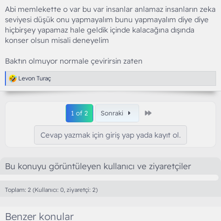
Abi memlekette o var bu var insanlar anlamaz insanların zeka
seviyesi düşük onu yapmayalım bunu yapmayalım diye diye
hiçbirşey yapamaz hale geldik içinde kalacağına dışında
konser olsun misali deneyelim
Baktın olmuyor normale çevirirsin zaten
T
Levon Turaç
e
p
k
i
Son
1 of 2
Sonraki
l
e
r
Cevap yazmak için giriş yap yada kayıt ol.
:
Bu konuyu görüntüleyen kullanıcı ve ziyaretçiler
Toplam: 2 (Kullanıcı: 0, ziyaretçi: 2)
Benzer konular