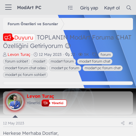
ModArt PC
Giriş yap
Kayıt ol
Forum Önerileri ve Sorunlar
TOPLANIN ModArt Foruma CHAT
Duyuru
Özelliğini Getiriyorum 😉
K
B
C
G
E
Levon Turaç
12 May 2023
22
5K
forum
o
a
e
ö
t
forum sohbet
modart
modart forum
modart forum chat
n
ş
v
r
i
modart forum chat odası
modart pc forum
modart pc forum chat
b
l
a
ü
k
modart pc forum sohbet
u
a
p
n
e
y
n
l
t
t
u
g
a
ü
l
b
ı
r
l
e
Levon Turaç
a
ç
e
r
Yönetici
ş
t
m
Yönetici
l
a
e
a
r
t
i
12 May 2023
#1
a
h
n
i
Herkese Merhaba Dostlar,