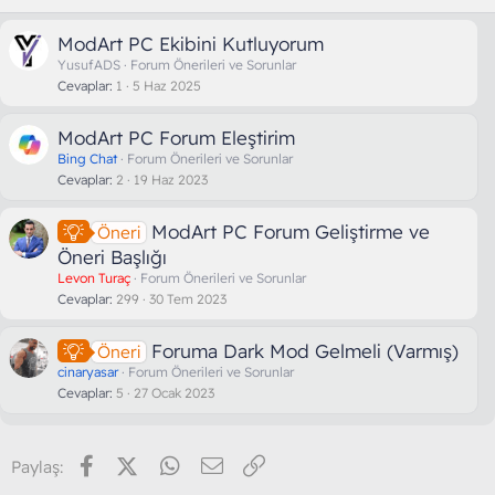
ModArt PC Ekibini Kutluyorum
YusufADS
Forum Önerileri ve Sorunlar
Cevaplar
1
5 Haz 2025
ModArt PC Forum Eleştirim
Bing Chat
Forum Önerileri ve Sorunlar
Cevaplar
2
19 Haz 2023
ModArt PC Forum Geliştirme ve
Öneri
Öneri Başlığı
Levon Turaç
Forum Önerileri ve Sorunlar
Cevaplar
299
30 Tem 2023
Foruma Dark Mod Gelmeli (Varmış)
Öneri
cinaryasar
Forum Önerileri ve Sorunlar
Cevaplar
5
27 Ocak 2023
Facebook
X (Twitter)
WhatsApp
E-posta
Link
Paylaş: