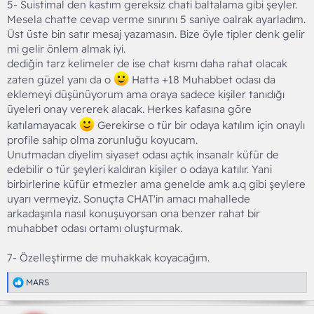
5- Suistimal den kastım gereksiz chati baltalama gibi şeyler.
Mesela chatte cevap verme sınırını 5 saniye oalrak ayarladım.
Üst üste bin satır mesaj yazamasın. Bize öyle tipler denk gelir
mi gelir önlem almak iyi.
dediğin tarz kelimeler de ise chat kısmı daha rahat olacak
zaten güzel yanı da o
Hatta +18 Muhabbet odası da
eklemeyi düşünüyorum ama oraya sadece kişiler tanıdığı
üyeleri onay vererek alacak. Herkes kafasına göre
katılamayacak
Gerekirse o tür bir odaya katılım için onaylı
profile sahip olma zorunluğu koyucam.
Unutmadan diyelim siyaset odası açtık insanalr küfür de
edebilir o tür şeyleri kaldıran kişiler o odaya katılır. Yani
birbirlerine küfür etmezler ama genelde amk a.q gibi şeylere
uyarı vermeyiz. Sonuçta CHAT'in amacı mahallede
arkadaşınla nasıl konuşuyorsan ona benzer rahat bir
muhabbet odası ortamı oluşturmak.
7- Özelleştirme de muhakkak koyacağım.
T
MARS
e
p