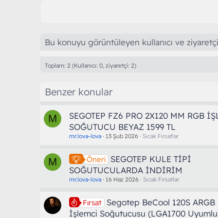
Bu konuyu görüntüleyen kullanıcı ve ziyaretçi
Toplam: 2 (Kullanıcı: 0, ziyaretçi: 2)
Benzer konular
SEGOTEP FZ6 PRO 2X120 MM RGB İ
M
SOĞUTUCU BEYAZ 1599 TL
mr.lova-lova
13 Şub 2026
Sıcak Fırsatlar
SEGOTEP KULE TİPİ
Öneri
M
SOĞUTUCULARDA İNDİRİM
mr.lova-lova
16 Haz 2026
Sıcak Fırsatlar
Segotep BeCool 120S ARGB S
Fırsat
İşlemci Soğutucusu (LGA1700 Uyumlu)