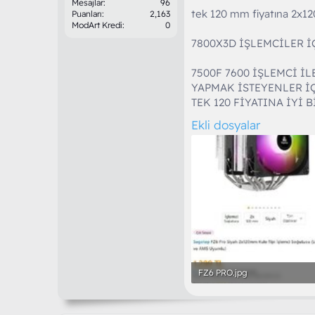
Mesajlar
96
tek 120 mm fiyatına 2x1
Puanları
2,163
ModArt Kredi
0
7800X3D İŞLEMCİLER İ
7500F 7600 İŞLEMCİ İ
YAPMAK İSTEYENLER İ
TEK 120 FİYATINA İYİ 
Ekli dosyalar
FZ6 PRO.jpg
41.3 KB · Görüntüleme: 63