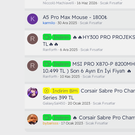
Niccolò Machiavelli
16 Haz 2026
Sıcak Fırsatlar
A5 Pro Max Mouse - 1800₺
K
karmilo
30 Ara 2025
Sıcak Fırsatlar
🔥🔥HY300 PRO PROJEKS
İndirim
R
TL🔥🔥
Ranforth
6 Ara 2025
Sıcak Fırsatlar
MSI PRO X870-P 8200MHZ
İndirim
R
10.499 TL ) Son 6 Ayın En İyi Fiyatı 🔥
Ranforth
10 Kas 2025
Sıcak Fırsatlar
Corsair Sabre Pro Ch
İndirim Bitti
Series 399 TL
GalaxySal450
20 Ocak 2023
Sıcak Fırsatlar
🔥 Corsair Sabre Pro Cham
İndirim
bybarisss
17 Ocak 2023
Sıcak Fırsatlar