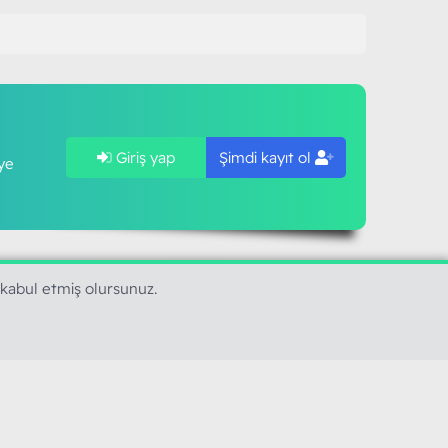
Giriş yap
Şimdi kayıt ol
ye
 kabul etmiş olursunuz.
SAPLARIMIZ
MODART PC BILIŞIM
YAYINCILIK TİC. LTD. ŞTİ.
mail :
iletisim@modartpc.com
Adres : Türkiye/İstanbul
......