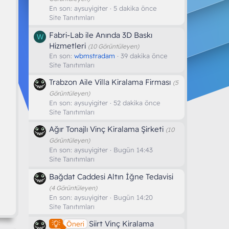
En son:
aysuyigiter
5 dakika önce
Site Tanıtımları
Fabri-Lab ile Anında 3D Baskı
W
Hizmetleri
(10 Görüntüleyen)
En son:
wbmstradam
39 dakika önce
Site Tanıtımları
Trabzon Aile Villa Kiralama Firması
(5
Görüntüleyen)
En son:
aysuyigiter
52 dakika önce
Site Tanıtımları
Ağır Tonajlı Vinç Kiralama Şirketi
(10
Görüntüleyen)
En son:
aysuyigiter
Bugün 14:43
Site Tanıtımları
Bağdat Caddesi Altın İğne Tedavisi
(4 Görüntüleyen)
En son:
aysuyigiter
Bugün 14:20
Site Tanıtımları
Siirt Vinç Kiralama
Öneri