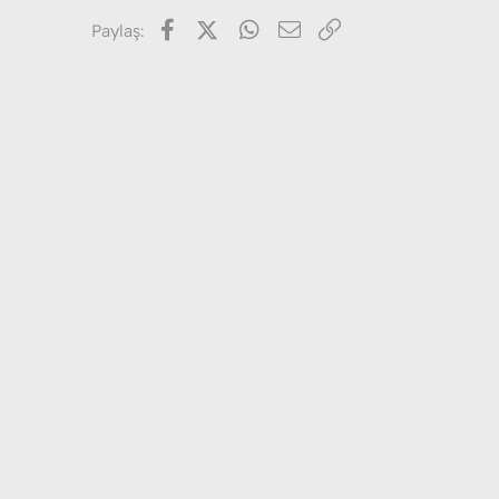
Facebook
X (Twitter)
WhatsApp
E-posta
Link
Paylaş: