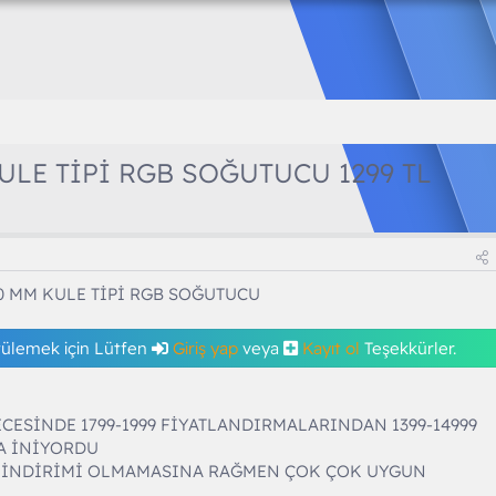
ULE TİPİ RGB SOĞUTUCU 1299 TL
0 MM KULE TİPİ RGB SOĞUTUCU
tülemek için Lütfen
Giriş yap
veya
Kayıt ol
Teşekkürler.
ESİNDE 1799-1999 FİYATLANDIRMALARINDAN 1399-14999
A İNİYORDU
İ İNDİRİMİ OLMAMASINA RAĞMEN ÇOK ÇOK UYGUN