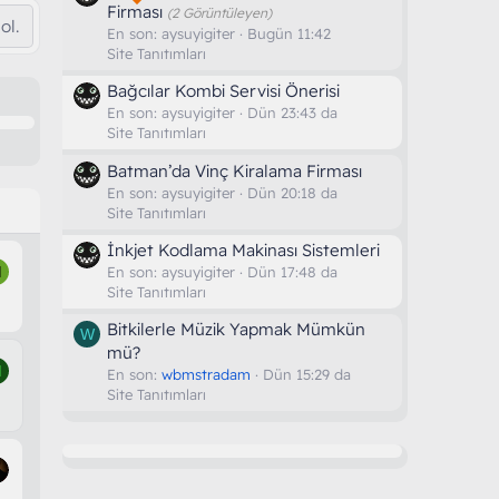
Firması
(2 Görüntüleyen)
ol.
En son:
aysuyigiter
Bugün 11:42
Site Tanıtımları
Bağcılar Kombi Servisi Önerisi
En son:
aysuyigiter
Dün 23:43 da
Site Tanıtımları
Batman’da Vinç Kiralama Firması
En son:
aysuyigiter
Dün 20:18 da
Site Tanıtımları
İnkjet Kodlama Makinası Sistemleri
M
En son:
aysuyigiter
Dün 17:48 da
Site Tanıtımları
Bitkilerle Müzik Yapmak Mümkün
W
mü?
M
En son:
wbmstradam
Dün 15:29 da
Site Tanıtımları