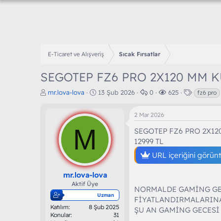
E-Ticaret ve Alışveriş
Sıcak Fırsatlar
SEGOTEP FZ6 PRO 2X120 MM K
K
B
C
G
E
mr.lova-lova
13 Şub 2026
0
625
fz6 pro
o
a
e
ö
t
n
ş
v
r
i
2 Mar 2026
b
l
a
ü
k
u
M
a
p
n
e
SEGOTEP FZ6 PRO 2X12
y
n
l
t
t
12999 TL
u
g
a
ü
l
b
ı
r
l
e
URL içeriğini görün
a
ç
e
r
ş
t
m
mr.lova-lova
l
a
e
Aktif Üye
NORMALDE GAMİNG GEC
a
r
Uzman
t
i
FİYATLANDIRMALARIN
Katılım
8 Şub 2025
a
h
ŞU AN GAMİNG GECES
Konular
31
n
i