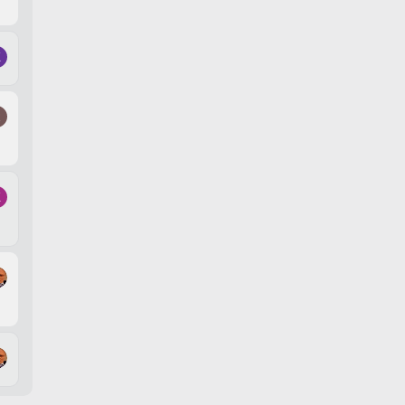
K
R
K