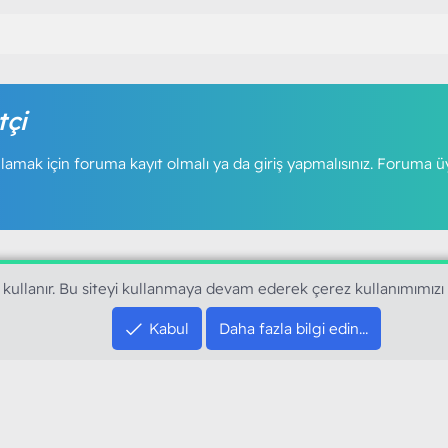
tçi
amak için foruma kayıt olmalı ya da giriş yapmalısınız. Foruma ü
 kullanır. Bu siteyi kullanmaya devam ederek çerez kullanımımızı
Kabul
Daha fazla bilgi edin…
SOSYAL MEDYA HE
YouTube
Instagram
resi sloganı ile kurduğumuz ModArt PC 2016
Facebook
dı. Ağırlıklı olarak sektörel haberler, bilim,
Twitter
ya gündemi, mobil cihaz ve yazılımlar gibi