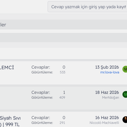
Cevap yazmak için giriş yap yada kayıt 
ler
ŞLEMCİ
Cevaplar
0
13 Şub 2026
Görüntüleme
533
mr.lova-lova
Cevaplar
1
18 Haz 2026
Görüntüleme
409
Mertdoğan
iyah Sıvı
Cevaplar
0
16 Haz 2026
Görüntüleme
291
Niccolò Machiavelli
 | 999 TL