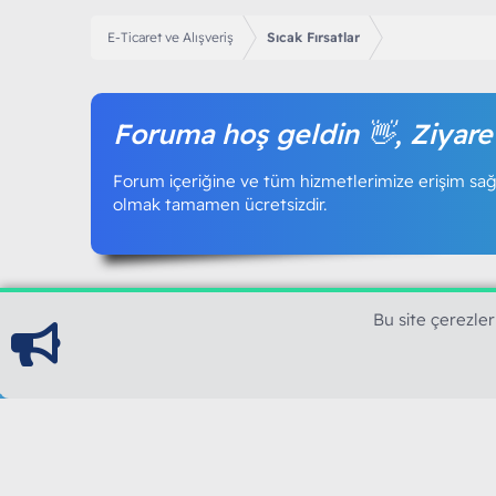
E-Ticaret ve Alışveriş
Sıcak Fırsatlar
Foruma hoş geldin 👋, Ziyare
Forum içeriğine ve tüm hizmetlerimize erişim sağl
olmak tamamen ücretsizdir.
Bu site çerezler
ModArt PC
Türkiye'nin Güncel Forumu
Teknolojiyi Görsellikle Buluşturanların Ortak Ad
yılının Aralık ayında hizmete ve yayın hayatına başla
teknolojik içerik, bilgisayar donanımı, sosyal med