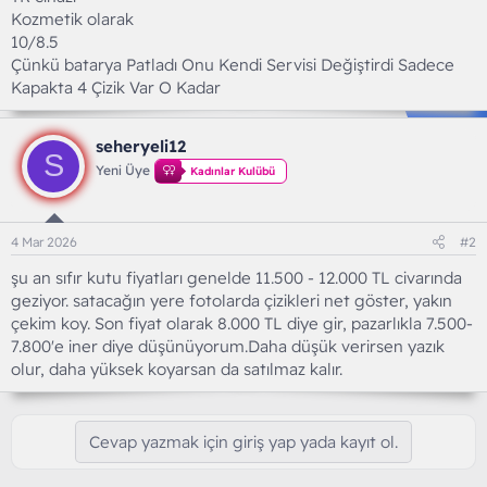
Kozmetik olarak
10/8.5
Çünkü batarya Patladı Onu Kendi Servisi Değiştirdi Sadece
Kapakta 4 Çizik Var O Kadar
seheryeli12
S
Yeni Üye
Kadınlar Kulübü
4 Mar 2026
#2
şu an sıfır kutu fiyatları genelde 11.500 - 12.000 TL civarında
geziyor. satacağın yere fotolarda çizikleri net göster, yakın
çekim koy. Son fiyat olarak 8.000 TL diye gir, pazarlıkla 7.500-
7.800'e iner diye düşünüyorum.Daha düşük verirsen yazık
olur, daha yüksek koyarsan da satılmaz kalır.
Cevap yazmak için giriş yap yada kayıt ol.