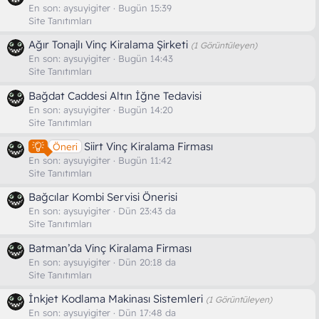
En son:
aysuyigiter
Bugün 15:39
Site Tanıtımları
Ağır Tonajlı Vinç Kiralama Şirketi
(1 Görüntüleyen)
En son:
aysuyigiter
Bugün 14:43
Site Tanıtımları
Bağdat Caddesi Altın İğne Tedavisi
En son:
aysuyigiter
Bugün 14:20
Site Tanıtımları
Siirt Vinç Kiralama Firması
Öneri
En son:
aysuyigiter
Bugün 11:42
Site Tanıtımları
Bağcılar Kombi Servisi Önerisi
En son:
aysuyigiter
Dün 23:43 da
Site Tanıtımları
Batman’da Vinç Kiralama Firması
En son:
aysuyigiter
Dün 20:18 da
Site Tanıtımları
İnkjet Kodlama Makinası Sistemleri
(1 Görüntüleyen)
En son:
aysuyigiter
Dün 17:48 da