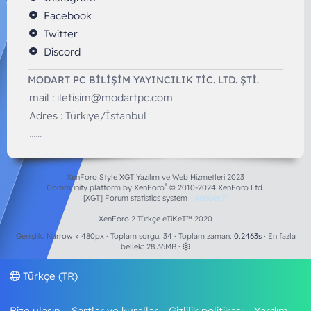
Facebook
Twitter
Discord
MODART PC BILIŞIM YAYINCILIK TİC. LTD. ŞTİ.
mail :
iletisim@modartpc.com
Adres : Türkiye/İstanbul
......
XenForo Style XGT Yazılım ve Web Hizmetleri 2023
®
Community platform by XenForo
© 2010-2024 XenForo Ltd.
[XGT] Forum statistics system
- XenGenTr
XenForo 2 Türkçe eTiKeT™ 2020
Genişlik
Toplam sorgu
34
Toplam zaman
0.2463s
En fazla
bellek
28.36MB
Türkçe (TR)
Bize ulaşın
Şartlar ve kurallar
Gizlilik politikası
Yardım