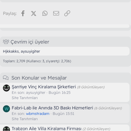
Facebook
X (Twitter)
WhatsApp
E-posta
Link
Paylaş:
Çevrim içi üyeler
Hjkkakks
aysuyigiter
Toplam: 2,709 (Kullanıcı: 3, ziyaretçi: 2,706)
Son Konular ve Mesajlar
Şantiye Vinç Kiralama Şirketleri
(8 Görüntüleyen)
En son:
aysuyigiter
Bugün 16:25
Site Tanıtımları
Fabri-Lab ile Anında 3D Baskı Hizmetleri
(6 Görüntüleyen)
W
En son:
wbmstradam
Bugün 15:51
Site Tanıtımları
Trabzon Aile Villa Kiralama Firması
(2 Görüntüleyen)