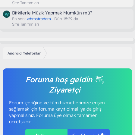
Site Tanıtımları
Bitkilerle Müzik Yapmak Mümkün mü?
W
En son:
wbmstradam
Dün 15:29 da
Site Tanıtımları
Android Telefonlar
Foruma hoş geldin 👋,
Ziyaretçi
Forum içeriğine ve tüm hizmetlerimize erişim
sağlamak için foruma kayıt olmalı ya da giriş
yapmalısınız. Foruma üye olmak tamamen
ücretsizdir.