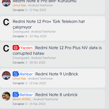
Redmi Note 8 Pro BRP Kurulumu
Umut Nas
Android Telefonlar
Cevaplar
0
17 May 2023
Redmi Note 12 Pro+ Türk Telekom hat
çalışmıyor
Crownguard
Android Telefonlar
Cevaplar
8
22 May 2023
Redmi Note 12 Pro Plus NV data is
Yardım
corrupted hatası
Crownguard
Android Telefonlar
Cevaplar
2
28 Nis 2023
Redmi Note 9 UnBrick
Rehber
Umut Nas
Android Telefonlar
Cevaplar
2
12 Haz 2023
Redmi Note 8 unbrick
Rehber
Berkin AYRAL
Android Telefonlar
Cevaplar
0
15 Kas 2022