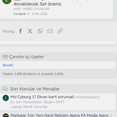
Alınabilecek Set önerisi
eo52
MOBİL OYUNLAR
Cevaplar
0
4 Mar 2025
Facebook
X (Twitter)
WhatsApp
E-posta
Link
Paylaş:
Çevrim içi üyeler
BeratC
Toplam: 1,830 (Kullanıcı: 4, ziyaretçi: 1,826)
Son Konular ve Mesajlar
Msi Cyborg 17 Ekran karti sorunsali
(3 Görüntüleyen)
En son:
Honestiane
Bugün 09:37
Laptop Teknik Sorunlar
Markalar İçin Yeni Nesil Reklam Ajansı FA Media Ajans
(1