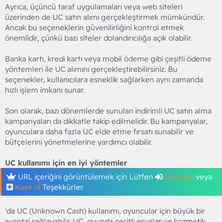
Ayrıca, üçüncü taraf uygulamaları veya web siteleri
üzerinden de UC satın alımı gerçekleştirmek mümkündür.
Ancak bu seçeneklerin güvenilirliğini kontrol etmek
önemlidir, çünkü bazı siteler dolandırıcılığa açık olabilir.
Banka kartı, kredi kartı veya mobil ödeme gibi çeşitli ödeme
yöntemleri ile UC alımını gerçekleştirebilirsiniz. Bu
seçenekler, kullanıcılara esneklik sağlarken aynı zamanda
hızlı işlem imkanı sunar.
Son olarak, bazı dönemlerde sunulan indirimli UC satın alma
kampanyaları da dikkatle takip edilmelidir. Bu kampanyalar,
oyunculara daha fazla UC elde etme fırsatı sunabilir ve
bütçelerini yönetmelerine yardımcı olabilir.
UC kullanımı için en iyi yöntemler
URL içeriğini görüntülemek için Lütfen
Giriş yap
veya
Kayıt ol
Teşekkürler.
'da UC (Unknown Cash) kullanımı, oyuncular için büyük bir
avantaj sağlayabilir. UC, oyunda çeşitli eşyalar ve kozmetik