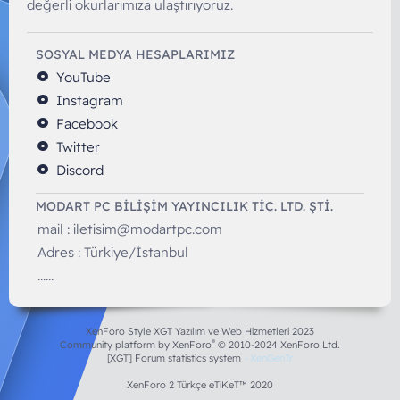
değerli okurlarımıza ulaştırıyoruz.
SOSYAL MEDYA HESAPLARIMIZ
YouTube
Instagram
Facebook
Twitter
Discord
MODART PC BILIŞIM YAYINCILIK TİC. LTD. ŞTİ.
mail :
iletisim@modartpc.com
Adres : Türkiye/İstanbul
......
XenForo Style XGT Yazılım ve Web Hizmetleri 2023
®
Community platform by XenForo
© 2010-2024 XenForo Ltd.
[XGT] Forum statistics system
- XenGenTr
XenForo 2 Türkçe eTiKeT™ 2020