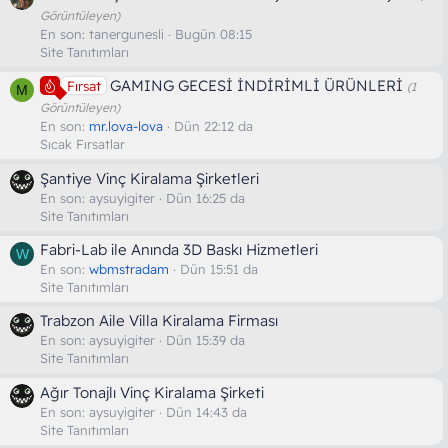
Görüntüleyen)
En son:
tanergunesli
Bugün 08:15
Site Tanıtımları
GAMING GECESİ İNDİRİMLİ ÜRÜNLERİ
Fırsat
(1
M
Görüntüleyen)
En son:
mr.lova-lova
Dün 22:12 da
Sıcak Fırsatlar
Şantiye Vinç Kiralama Şirketleri
En son:
aysuyigiter
Dün 16:25 da
Site Tanıtımları
Fabri-Lab ile Anında 3D Baskı Hizmetleri
W
En son:
wbmstradam
Dün 15:51 da
Site Tanıtımları
Trabzon Aile Villa Kiralama Firması
En son:
aysuyigiter
Dün 15:39 da
Site Tanıtımları
Ağır Tonajlı Vinç Kiralama Şirketi
En son:
aysuyigiter
Dün 14:43 da
Site Tanıtımları