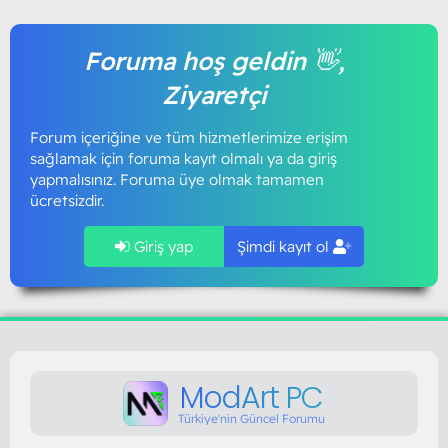
Foruma hoş geldin 👋,
Ziyaretçi
Forum içeriğine ve tüm hizmetlerimize erişim
sağlamak için foruma kayıt olmalı ya da giriş
yapmalısınız. Foruma üye olmak tamamen
ücretsizdir.
Giriş yap
Şimdi kayıt ol
ModArt PC
Türkiye'nin Güncel Forumu