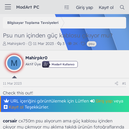
ModArt PC
Giriş yap
Kayıt ol
Bilgisayar Toplama Tavsiyeleri
Psu nun içinden güç kablosu çıkıyor mu?
K
B
C
G
E
Mahirpkr0
11 Mar 2023
3
2K
psu
o
a
e
ö
t
n
ş
v
r
i
Mahirpkr0
b
l
a
ü
k
M
u
a
p
n
e
Aktif Üye
Modart Kullanıcı
y
n
l
t
t
u
g
a
ü
l
b
ı
r
l
e
11 Mar 2023
#1
a
ç
e
r
ş
t
m
Check this out!
l
a
e
a
r
URL içeriğini görüntülemek için Lütfen
Giriş yap
veya
t
i
Kayıt ol
Teşekkürler.
a
h
n
i
corsair
cx750m psu alıyorum ama güç kablosu içinden
çıkıyor mu çıkmıyor mu aklıma takıldı ürünün fotoğraflarında