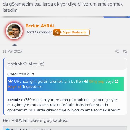
da göremedim psu larda çıkıyor diye biliyorum ama sormak
istedim
Berkin AYRAL
Don't Surrender
Süper Moderatör
11 Mar 2023
#2
Mahirpkr0' Alıntı:
Check this out!
URL içeriğini görüntülemek için Lütfen
Giriş yap
veya
Kayıt ol
Teşekkürler.
corsair
cx750m psu alıyorum ama güç kablosu içinden çıkıyor
mu çıkmıyor mu aklıma takıldı ürünün fotoğraflarında da
göremedim psu larda çıkıyor diye biliyorum ama sormak istedim
Her PSU'dan çıkıyor güç kablosu.