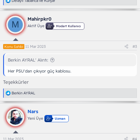
T
Delaylı Tabanca
ve
Kürşat
e
p
k
Mahirpkr0
i
M
l
Aktif Üye
Modart Kullanıcı
e
r
:
11 Mar 2023
#3
Konu Sahibi
Berkin AYRAL' Alıntı:
Her PSU'dan çıkıyor güç kablosu.
Teşekkürler
T
Berkin AYRAL
e
p
k
Nars
i
l
Yeni Üye
Uzman
e
r
:
11 Mar 2023
#4