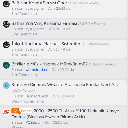
Bağcılar Kombi Servisi Önerisi
(2 Görüntüleyen)
En son:
aysuyigiter
Dün 23:43 da
Site Tanıtımları
Batman’da Vinç Kiralama Firması
(1 Görüntüleyen)
En son:
aysuyigiter
Dün 20:18 da
Site Tanıtımları
İnkjet Kodlama Makinası Sistemleri
(1 Görüntüleyen)
En son:
aysuyigiter
Dün 17:48 da
Site Tanıtımları
Bitkilerle Müzik Yapmak Mümkün mü?
(1 Görüntüleyen)
W
En son:
wbmstradam
Dün 15:29 da
Site Tanıtımları
Statik ve Dinamik Website Arasındaki Farklar Nedir?
(1
B
Görüntüleyen)
En son:
BuinsoftTech
Dün 12:49 da
Web Programlama
2000 - 2500 TL Arası %100 Mekanik Klavye
Öneri
Önerisi (Blackwidowdan Bıktım Artık)
En son:
PCBudur
Dün 02:05 da
Klavye