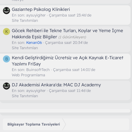
Gaziantep Psikolog Klinikleri
En son:
aysuyigiter
Çarşamba saat 23:46'de
Site Tanıtımları
Göcek Rehberi ile Tekne Turları, Koylar ve Yeme İçme
K
Hakkında Eşsiz Bilgiler
(1 Görüntüleyen)
En son:
Kenan06
Çarşamba saat 20:34'de
Site Tanıtımları
Kendi Geliştirdiğimiz Ücretsiz ve Açık Kaynak E-Ticaret
B
Yazılımı FriSay
En son:
BuinsoftTech
Çarşamba saat 14:01'de
Web Programlama
DJ Akademisi Ankara'da: MAC DJ Academy
En son:
aysuyigiter
Çarşamba saat 11:46'de
Site Tanıtımları
Bilgisayar Toplama Tavsiyeleri