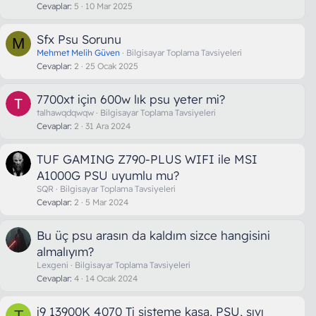
Cevaplar
5
10 Mar 2025
Sfx Psu Sorunu
M
Mehmet Melih Güven
Bilgisayar Toplama Tavsiyeleri
Cevaplar
2
25 Ocak 2025
7700xt için 600w lık psu yeter mi?
talhawqdqwqw
Bilgisayar Toplama Tavsiyeleri
Cevaplar
2
31 Ara 2024
TUF GAMING Z790-PLUS WIFI ile MSI
A1000G PSU uyumlu mu?
SQR
Bilgisayar Toplama Tavsiyeleri
Cevaplar
2
5 Mar 2024
Bu üç psu arasın da kaldım sizce hangisini
almalıyım?
Lexgeni
Bilgisayar Toplama Tavsiyeleri
Cevaplar
4
14 Ocak 2024
i9 13900K 4070 Ti sisteme kasa, PSU, sıvı
T