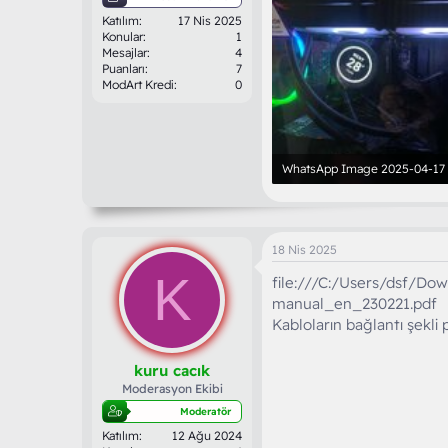
Katılım
17 Nis 2025
Konular
1
Mesajlar
4
Puanları
7
ModArt Kredi
0
252.4 KB · Görüntüleme: 164
18 Nis 2025
K
file:///C:/Users/dsf/Do
manual_en_230221.pdf
Kabloların bağlantı şekli 
kuru cacık
Moderasyon Ekibi
Moderatör
Katılım
12 Ağu 2024