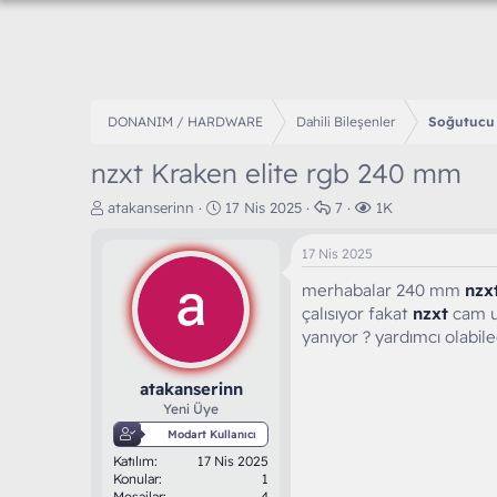
DONANIM / HARDWARE
Dahili Bileşenler
Soğutucu 
nzxt Kraken elite rgb 240 mm
K
B
C
G
atakanserinn
17 Nis 2025
7
1K
o
a
e
ö
n
ş
v
r
17 Nis 2025
b
l
a
ü
u
a
p
n
merhabalar 240 mm
nzx
y
n
l
t
çalısıyor fakat
nzxt
cam u
u
g
a
ü
yanıyor ? yardımcı olabil
b
ı
r
l
a
ç
e
ş
t
m
atakanserinn
l
a
e
Yeni Üye
a
r
Modart Kullanıcı
t
i
Katılım
17 Nis 2025
a
h
Konular
1
n
i
Mesajlar
4