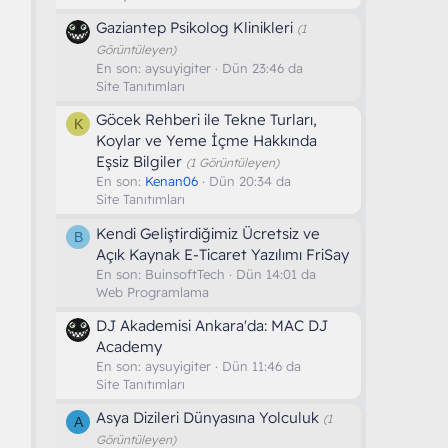
Gaziantep Psikolog Klinikleri
(1
Görüntüleyen)
En son:
aysuyigiter
Dün 23:46 da
Site Tanıtımları
Göcek Rehberi ile Tekne Turları,
K
Koylar ve Yeme İçme Hakkında
Eşsiz Bilgiler
(1 Görüntüleyen)
En son:
Kenan06
Dün 20:34 da
Site Tanıtımları
Kendi Geliştirdiğimiz Ücretsiz ve
B
Açık Kaynak E-Ticaret Yazılımı FriSay
En son:
BuinsoftTech
Dün 14:01 da
Web Programlama
DJ Akademisi Ankara'da: MAC DJ
Academy
En son:
aysuyigiter
Dün 11:46 da
Site Tanıtımları
Asya Dizileri Dünyasına Yolculuk
(1
A
Görüntüleyen)