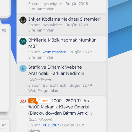
En son:
aysuyigiter
Bugün 20:18
Site Tanıtımları
İnkjet Kodlama Makinası Sistemleri
En son:
aysuyigiter
Bugün 17:48
Site Tanıtımları
#2
Bitkilerle Müzik Yapmak Mümkün
W
mü?
En son:
wbmstradam
Bugün 15:29
Site Tanıtımları
Statik ve Dinamik Website
B
Arasındaki Farklar Nedir?
(3
Görüntüleyen)
En son:
BuinsoftTech
Bugün 12:49
Web Programlama
2000 - 2500 TL Arası
Öneri
%100 Mekanik Klavye Önerisi
(Blackwidowdan Bıktım Artık)
(1
Görüntüleyen)
En son:
PCBudur
Bugün 02:05
#3
Klavye