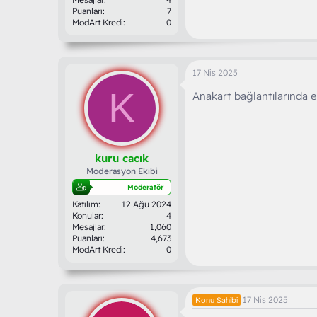
Puanları
7
ModArt Kredi
0
17 Nis 2025
K
Anakart bağlantılarında ek
kuru cacık
Moderasyon Ekibi
Moderatör
Katılım
12 Ağu 2024
Konular
4
Mesajlar
1,060
Puanları
4,673
ModArt Kredi
0
17 Nis 2025
Konu Sahibi