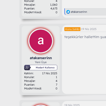
Konular
4
Mesajlar
1,060
Puanları
4,673
T
atakanserinn
ModArt Kredi
0
e
p
k
i
19 Nis 2025
Konu Sahibi
l
e
teşekkürler hallettim şua
r
:
atakanserinn
Yeni Üye
Modart Kullanıcı
Katılım
17 Nis 2025
Konular
1
Mesajlar
4
Puanları
7
ModArt Kredi
0
19 Nis 2025