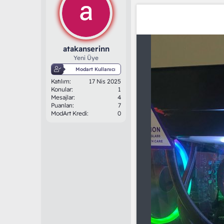
atakanserinn
Yeni Üye
Modart Kullanıcı
Katılım
17 Nis 2025
Konular
1
Mesajlar
4
Puanları
7
ModArt Kredi
0