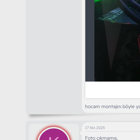
hocam montajını böyle yap
17 Nis 2025
Foto çıkmamış.