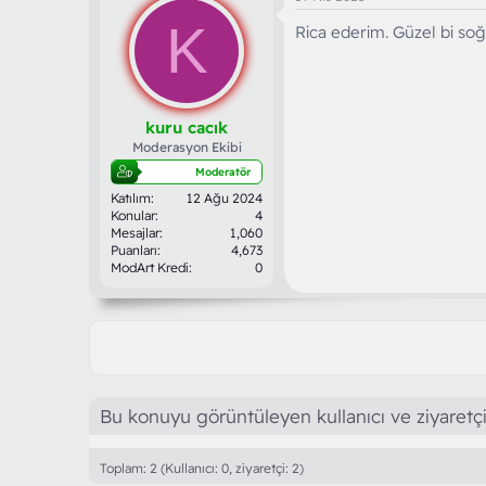
K
Rica ederim. Güzel bi so
kuru cacık
Moderasyon Ekibi
Moderatör
Katılım
12 Ağu 2024
Konular
4
Mesajlar
1,060
Puanları
4,673
ModArt Kredi
0
Bu konuyu görüntüleyen kullanıcı ve ziyaretçi
Toplam: 2 (Kullanıcı: 0, ziyaretçi: 2)