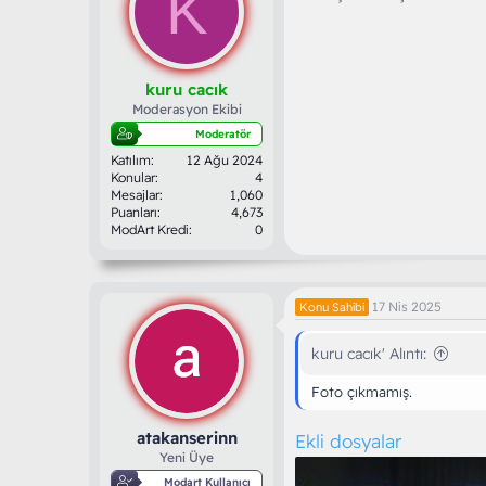
K
kuru cacık
Moderasyon Ekibi
Moderatör
Katılım
12 Ağu 2024
Konular
4
Mesajlar
1,060
Puanları
4,673
ModArt Kredi
0
17 Nis 2025
Konu Sahibi
kuru cacık' Alıntı:
Foto çıkmamış.
atakanserinn
Ekli dosyalar
Yeni Üye
Modart Kullanıcı