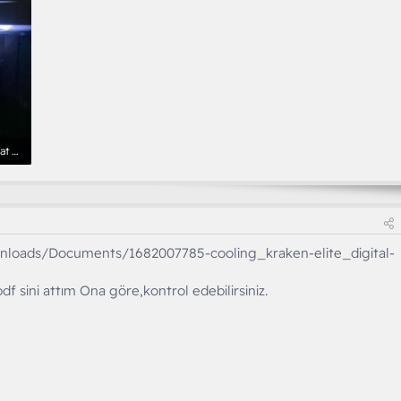
WhatsApp Image 2025-04-17 at 21.46.40.jpeg
wnloads/Documents/1682007785-cooling_kraken-elite_digital-
pdf sini attım Ona göre,kontrol edebilirsiniz.