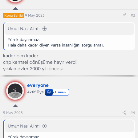
r
:
9 May 2023
#3
Konu Sahibi
Umut Nas' Alıntı:
Yürek dayanmaz...
Hala daha kader diyen varsa insanlığını sorgulamalı.
kader olm kader
chp kentsel dönüşüme hayır verdi.
yıkılan evler 2000 yılı öncesi.
everyone
Aktif Üye
Uzman
9 May 2023
#4
Umut Nas' Alıntı:
Yürek dayanmaz...