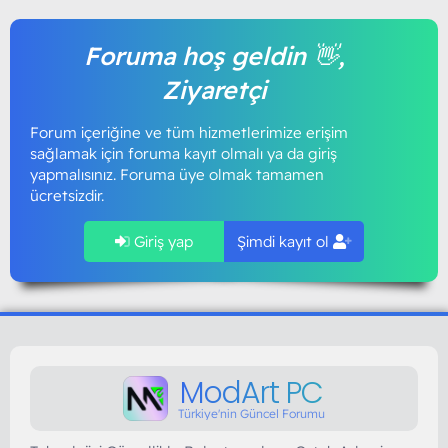
Foruma hoş geldin 👋,
Ziyaretçi
Forum içeriğine ve tüm hizmetlerimize erişim
sağlamak için foruma kayıt olmalı ya da giriş
yapmalısınız. Foruma üye olmak tamamen
ücretsizdir.
Giriş yap
Şimdi kayıt ol
ModArt PC
Türkiye'nin Güncel Forumu