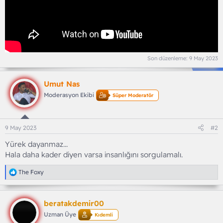
Son düzenleme:
9 May 2023
Umut Nas
Moderasyon Ekibi
Süper Moderatör
9 May 2023
#2
Yürek dayanmaz...
Hala daha kader diyen varsa insanlığını sorgulamalı.
T
The Foxy
e
p
k
beratakdemir00
i
l
Uzman Üye
Kıdemli
e