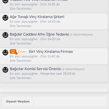
En son:
aysuyigiter
Dün 15:39 da
Site Tanıtımları
Ağır Tonajlı Vinç Kiralama Şirketi
En son:
aysuyigiter
Dün 14:43 da
Site Tanıtımları
Bağdat Caddesi Altın İğne Tedavisi
(1 Görüntüleyen)
En son:
aysuyigiter
Dün 14:20 da
Site Tanıtımları
Siirt Vinç Kiralama Firması
Öneri
En son:
aysuyigiter
Dün 11:42 da
Site Tanıtımları
Bağcılar Kombi Servisi Önerisi
(2 Görüntüleyen)
En son:
aysuyigiter
Perşembe saat 23:43'de
Site Tanıtımları
Siyaset Meydanı