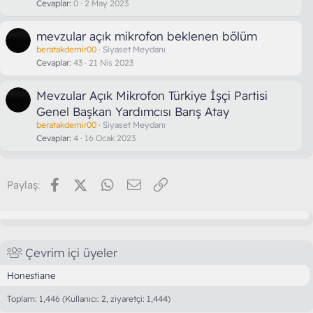
Cevaplar
0
2 May 2023
mevzular açık mikrofon beklenen bölüm
beratakdemir00
Siyaset Meydanı
Cevaplar
43
21 Nis 2023
Mevzular Açık Mikrofon Türkiye İşçi Partisi
Genel Başkan Yardımcısı Barış Atay
beratakdemir00
Siyaset Meydanı
Cevaplar
4
16 Ocak 2023
Facebook
X (Twitter)
WhatsApp
E-posta
Link
Paylaş:
Çevrim içi üyeler
Honestiane
Toplam: 1,446 (Kullanıcı: 2, ziyaretçi: 1,444)