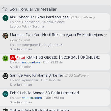
Son Konular ve Mesajlar
Msi Cyborg 17 Ekran karti sorunsali
(5 Görüntüleyen)
En son:
Honestiane
34 dakika önce
Laptop Teknik Sorunlar
Markalar İçin Yeni Nesil Reklam Ajansı FA Media Ajans
(4
Görüntüleyen)
En son:
tanergunesli
Bugün 08:15
Site Tanıtımları
GAMING GECESİ İNDİRİMLİ ÜRÜNLERİ
Fırsat
M
En son:
mr.lova-lova
Dün 22:12 da
Sıcak Fırsatlar
Şantiye Vinç Kiralama Şirketleri
(1 Görüntüleyen)
En son:
aysuyigiter
Dün 16:25 da
Site Tanıtımları
Fabri-Lab ile Anında 3D Baskı Hizmetleri
W
En son:
wbmstradam
Dün 15:51 da
Site Tanıtımları
Trabzon Aile Villa Kiralama Firması