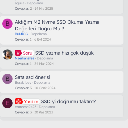
aguila
Depolama
Cevaplar
2
14 Nis 2025
Aldığım M2 Nvme SSD Okuma Yazma
B
Değerleri Doğru Mu ?
BuMiGG
Depolama
Cevaplar
1
6 Eyl 2024
SSD yazma hızı çok düşük
Soru
Nserkanates
Depolama
Cevaplar
1
24 Mar 2024
Sata ssd önerisi
B
Burakilbey
Depolama
Cevaplar
3
10 Ocak 2024
SSD yi doğrumu taktım?
Yardım
E
emrecan9423
Depolama
Cevaplar
3
30 Kas 2023