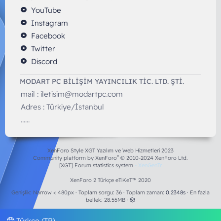
YouTube
Instagram
Facebook
Twitter
Discord
MODART PC BILIŞIM YAYINCILIK TİC. LTD. ŞTİ.
mail :
iletisim@modartpc.com
Adres : Türkiye/İstanbul
......
XenForo Style XGT Yazılım ve Web Hizmetleri 2023
®
Community platform by XenForo
© 2010-2024 XenForo Ltd.
[XGT] Forum statistics system
- XenGenTr
XenForo 2 Türkçe eTiKeT™ 2020
Genişlik
Toplam sorgu
36
Toplam zaman
0.2348s
En fazla
bellek
28.55MB
Türkçe (TR)