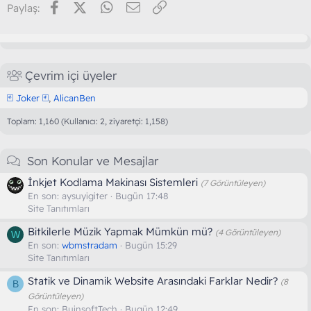
Facebook
X (Twitter)
WhatsApp
E-posta
Link
Paylaş:
Çevrim içi üyeler
🃏 Joker 🃏
AlicanBen
Toplam: 1,160 (Kullanıcı: 2, ziyaretçi: 1,158)
Son Konular ve Mesajlar
İnkjet Kodlama Makinası Sistemleri
(7 Görüntüleyen)
En son:
aysuyigiter
Bugün 17:48
Site Tanıtımları
Bitkilerle Müzik Yapmak Mümkün mü?
(4 Görüntüleyen)
W
En son:
wbmstradam
Bugün 15:29
Site Tanıtımları
Statik ve Dinamik Website Arasındaki Farklar Nedir?
(8
B
Görüntüleyen)
En son:
BuinsoftTech
Bugün 12:49