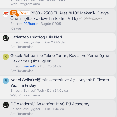
Web Programlama
2000 - 2500 TL Arası %100 Mekanik Klavye
Öneri
Önerisi (Blackwidowdan Bıktım Artık)
(4 Görüntüleyen)
En son:
PCBudur
Bugün 02:05
Klavye
Gaziantep Psikolog Klinikleri
En son:
aysuyigiter
Dün 23:46 da
Site Tanıtımları
Göcek Rehberi ile Tekne Turları, Koylar ve Yeme İçme
K
Hakkında Eşsiz Bilgiler
En son:
Kenan06
Dün 20:34 da
Site Tanıtımları
Kendi Geliştirdiğimiz Ücretsiz ve Açık Kaynak E-Ticaret
B
Yazılımı FriSay
En son:
BuinsoftTech
Dün 14:01 da
Web Programlama
DJ Akademisi Ankara'da: MAC DJ Academy
En son:
aysuyigiter
Dün 11:46 da
Site Tanıtımları