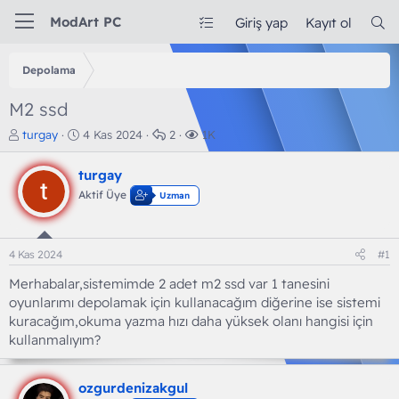
ModArt PC
Giriş yap
Kayıt ol
Depolama
M2 ssd
K
B
C
G
turgay
4 Kas 2024
2
1K
o
a
e
ö
n
ş
v
r
turgay
b
l
a
ü
Aktif Üye
Uzman
u
a
p
n
y
n
l
t
u
g
a
ü
b
ı
r
l
4 Kas 2024
#1
a
ç
e
ş
t
m
Merhabalar,sistemimde 2 adet m2 ssd var 1 tanesini
l
a
e
oyunlarımı depolamak için kullanacağım diğerine ise sistemi
a
r
kuracağım,okuma yazma hızı daha yüksek olanı hangisi için
t
i
kullanmalıyım?
a
h
n
i
ozgurdenizakgul