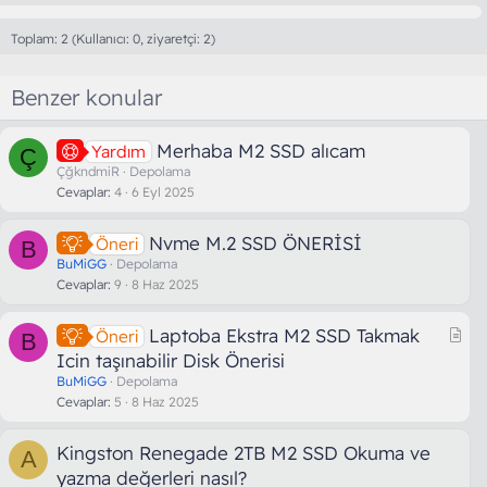
Toplam: 2 (Kullanıcı: 0, ziyaretçi: 2)
Benzer konular
Merhaba M2 SSD alıcam
Yardım
Ç
ÇğkndmiR
Depolama
Cevaplar
4
6 Eyl 2025
Nvme M.2 SSD ÖNERİSİ
Öneri
B
BuMiGG
Depolama
Cevaplar
9
8 Haz 2025
M
Laptoba Ekstra M2 SSD Takmak
Öneri
B
a
Icin taşınabilir Disk Önerisi
k
BuMiGG
Depolama
a
Cevaplar
5
8 Haz 2025
l
e
Kingston Renegade 2TB M2 SSD Okuma ve
A
yazma değerleri nasıl?