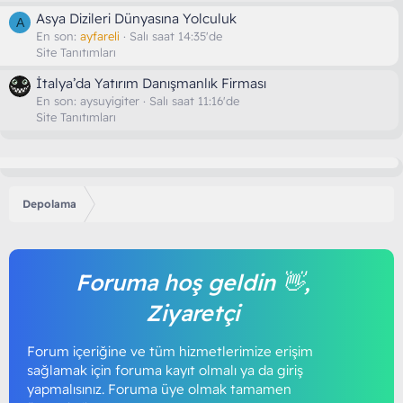
Asya Dizileri Dünyasına Yolculuk
A
En son:
ayfareli
Salı saat 14:35'de
Site Tanıtımları
İtalya’da Yatırım Danışmanlık Firması
En son:
aysuyigiter
Salı saat 11:16'de
Site Tanıtımları
Depolama
Foruma hoş geldin 👋,
Ziyaretçi
Forum içeriğine ve tüm hizmetlerimize erişim
sağlamak için foruma kayıt olmalı ya da giriş
yapmalısınız. Foruma üye olmak tamamen