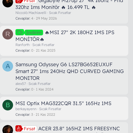
Gıgabyte M27up 27″ 4k 160hz - Fhd
Fırsat
320hz 1ms Monitör 🔥 16.499 TL 🔥
Niccolò Machiavelli
Sıcak Fırsatlar
Cevaplar
4
29 May 2026
🔥MSI 27" 2K 180HZ 1MS IPS
İndirim
R
MONİTÖR🔥
Ranforth
Sıcak Fırsatlar
Cevaplar
0
21 Kas 2025
Samsung Odyssey G6 LS27BG652EUXUF
A
Smart 27" 1ms 240Hz QHD CURVED GAMING
MONITOR
alex57
Sıcak Fırsatlar
Cevaplar
0
1 Kas 2024
MSI Optix MAG322CQR 31.5" 165Hz 1MS
B
berkayayenn
Sıcak Fırsatlar
Cevaplar
3
21 Kas 2022
ACER 23.8″ 165HZ 1MS FREESYNC
Fırsat