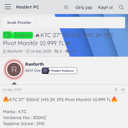
ModArt PC
Giriş yap
Kayıt ol
Sıcak Fırsatlar
🔥KTC 27" 300HZ 1MS 2K IPS
İndirim
Pivot Monitör 10.999 TL🔥
K
B
C
G
Ranforth
16 Kas 2025
0
332
o
a
e
ö
n
ş
v
r
Ranforth
b
l
a
ü
R
Aktif Üye
Modart Kullanıcı
u
a
p
n
y
n
l
t
u
g
a
ü
b
ı
r
l
16 Kas 2025
#1
a
ç
e
ş
t
m
KTC 27" 300HZ 1MS 2K IPS Pivot Monitör 10.999 TL
l
a
e
a
r
Marka : KTC
t
i
Yenileme Hızı : 300HZ
a
h
n
i
Tepkime Süresi : 1MS