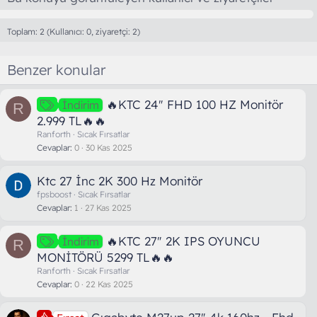
Toplam: 2 (Kullanıcı: 0, ziyaretçi: 2)
Benzer konular
🔥KTC 24" FHD 100 HZ Monitör
İndirim
R
2.999 TL🔥🔥
Ranforth
Sıcak Fırsatlar
Cevaplar
0
30 Kas 2025
Ktc 27 İnc 2K 300 Hz Monitör
fpsboost
Sıcak Fırsatlar
Cevaplar
1
27 Kas 2025
🔥KTC 27" 2K IPS OYUNCU
İndirim
R
MONİTÖRÜ 5299 TL🔥🔥
Ranforth
Sıcak Fırsatlar
Cevaplar
0
22 Kas 2025