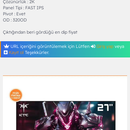
Çözünürlük : 2K
Panel Tipi : FAST IPS
Pivot : Evet
OD : 320OD
Çıktığından beri gördüğü en dip fiyat
URL içeriğini görüntülemek için Lütfen
Giriş yap
veya
Kayıt ol
Teşekkürler.