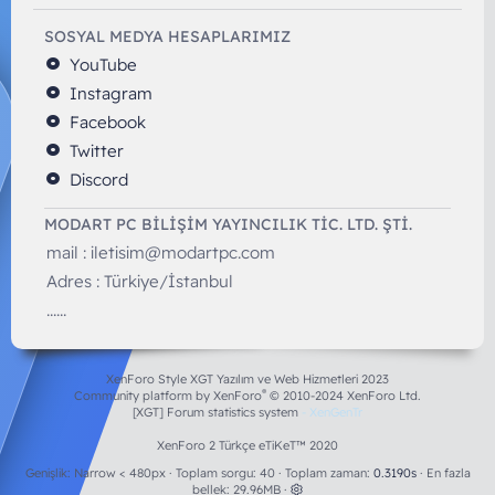
SOSYAL MEDYA HESAPLARIMIZ
YouTube
Instagram
Facebook
Twitter
Discord
MODART PC BILIŞIM YAYINCILIK TİC. LTD. ŞTİ.
mail :
iletisim@modartpc.com
Adres : Türkiye/İstanbul
......
XenForo Style XGT Yazılım ve Web Hizmetleri 2023
®
Community platform by XenForo
© 2010-2024 XenForo Ltd.
[XGT] Forum statistics system
- XenGenTr
XenForo 2 Türkçe eTiKeT™ 2020
Genişlik
Toplam sorgu
40
Toplam zaman
0.3190s
En fazla
bellek
29.96MB