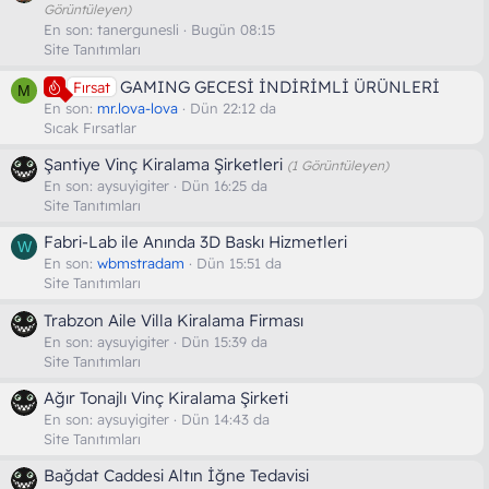
Görüntüleyen)
En son:
tanergunesli
Bugün 08:15
Site Tanıtımları
GAMING GECESİ İNDİRİMLİ ÜRÜNLERİ
Fırsat
M
En son:
mr.lova-lova
Dün 22:12 da
Sıcak Fırsatlar
Şantiye Vinç Kiralama Şirketleri
(1 Görüntüleyen)
En son:
aysuyigiter
Dün 16:25 da
Site Tanıtımları
Fabri-Lab ile Anında 3D Baskı Hizmetleri
W
En son:
wbmstradam
Dün 15:51 da
Site Tanıtımları
Trabzon Aile Villa Kiralama Firması
En son:
aysuyigiter
Dün 15:39 da
Site Tanıtımları
Ağır Tonajlı Vinç Kiralama Şirketi
En son:
aysuyigiter
Dün 14:43 da
Site Tanıtımları
Bağdat Caddesi Altın İğne Tedavisi