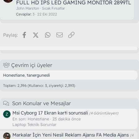
FULL HD IPS LED GAMING MONİTÖR 2899TL
John Marston
Sıcak Fırsatlar
Cevaplar
3
22 Eki 2022
Facebook
X (Twitter)
WhatsApp
E-posta
Link
Paylaş:
Çevrim içi üyeler
Honestiane
tanergunesli
Toplam: 2,396 (Kullanıcı: 3, ziyaretçi: 2,393)
Son Konular ve Mesajlar
Msi Cyborg 17 Ekran karti sorunsali
(4 Görüntüleyen)
En son:
Honestiane
23 dakika önce
Laptop Teknik Sorunlar
Markalar İçin Yeni Nesil Reklam Ajansı FA Media Ajans
(4