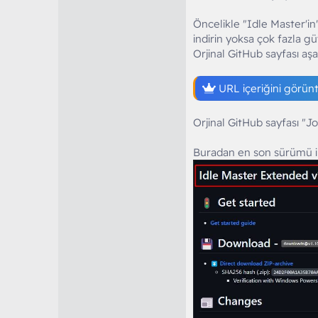
Öncelikle "Idle Master'in"
indirin yoksa çok fazla güv
Orjinal GitHub sayfası aşa
URL içeriğini görün
Orjinal GitHub sayfası "Jon
Buradan en son sürümü in