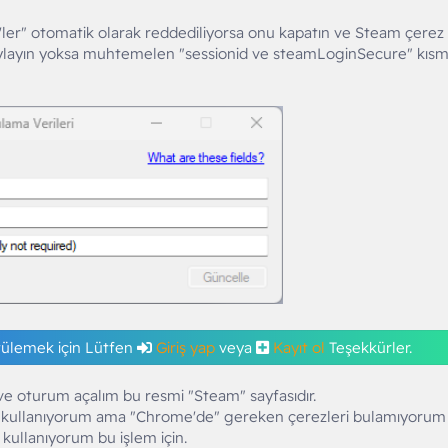
z'ler" otomatik olarak reddediliyorsa onu kapatın ve Steam çerez
onaylayın yoksa muhtemelen "sessionid ve steamLoginSecure" kısm
tülemek için Lütfen
Giriş yap
veya
Kayıt ol
Teşekkürler.
ve oturum açalım bu resmi "Steam" sayfasıdır.
kullanıyorum ama "Chrome'de" gereken çerezleri bulamıyorum
kullanıyorum bu işlem için.