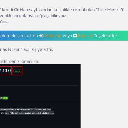
 kendi GitHub sayfasından kesinlikle orjinal olan "Idle Master'i"
enlik sorunlarıyla uğraşabilirsiniz.
ğıda.
tülemek için Lütfen
Giriş yap
veya
Kayıt ol
Teşekkürler.
as Nilson" adlı kişiye aittir.
dirmenizi öneririm.