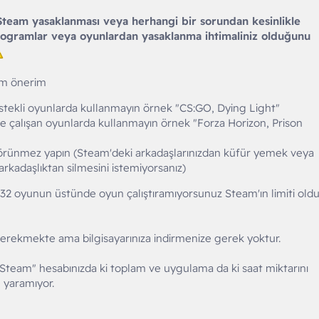
team yasaklanması veya herhangi bir sorundan kesinlikle
rogramlar veya oyunlardan yasaklanma ihtimaliniz olduğunu
ım önerim
stekli oyunlarda kullanmayın örnek "CS:GO, Dying Light"
rle çalışan oyunlarda kullanmayın örnek "Forza Horizon, Prison
örünmez yapın (Steam'deki arkadaşlarınızdan küfür yemek veya
i arkadaşlıktan silmesini istemiyorsanız)
1-32 oyunun üstünde oyun çalıştıramıyorsunuz Steam'ın limiti old
erekmekte ama bilgisayarınıza indirmenize gerek yoktur.
Steam" hesabınızda ki toplam ve uygulama da ki saat miktarını
e yaramıyor.