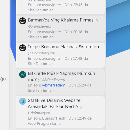
En son:
aysuyigiter
Dün 23:43 da
Site Tanıtımları
Batman’da Vinç Kiralama Firması
(1
Görüntüleyen)
En son:
aysuyigiter
Dün 20:18 da
Site Tanıtımları
İnkjet Kodlama Makinası Sistemleri
(1 Görüntüleyen)
En son:
aysuyigiter
Dün 17:48 da
Site Tanıtımları
Bitkilerle Müzik Yapmak Mümkün
W
uğu
mü?
(1 Görüntüleyen)
En son:
wbmstradam
Dün 15:29 da
Site Tanıtımları
Statik ve Dinamik Website
B
Arasındaki Farklar Nedir?
(1
Görüntüleyen)
En son:
BuinsoftTech
Dün 12:49 da
Web Programlama