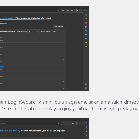
eamLoginSecure" kısmını bulun açın ama sakın ama sakın kimsey
e "Steam" hesabınıza kolayca giriş yapılınabilir kimseyle paylaşma