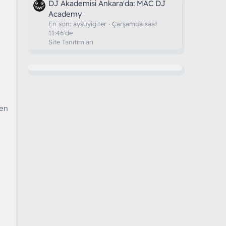
DJ Akademisi Ankara'da: MAC DJ
Academy
En son:
aysuyigiter
Çarşamba saat
11:46'de
Site Tanıtımları
len