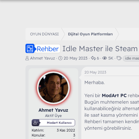
OYUN DÜNYASI
Dijital Oyun Platformları
Idle Master ile Steam
Rehber
K
B
C
G
E
Ahmet Yavuz
20 May 2023
6
5K
idle mas
o
a
e
ö
t
n
ş
v
r
i
20 May 2023
b
l
a
ü
k
u
a
p
n
e
Merhaba.
y
n
l
t
t
u
g
a
ü
l
Yeni bir
ModArt PC
rehbe
b
ı
r
l
e
Bugün muhtemelen saat ka
a
ç
e
r
ş
t
kullanabiliceğiniz altern
m
Ahmet Yavuz
l
a
e
ile saat kasma yöntemini
Aktif Üye
a
r
Rehberi tamamen kendim 
Modart Kullanıcı
t
i
yöntemi görebilirsiniz.
Katılım
3 Kas 2022
a
h
Konular
3
n
i