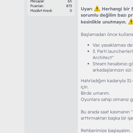
Mesajlar
65
Puanları
873
Uyarı
Herhangi bir S
ModArt Kredi
0
sorumlu değilim bazı p
kesinlikle unutmayın.
Başlamadan önce kullan
Vac yasaklaması de
3. Parti launcherle
Architect"
Steam hesabınızı g
arkadaşlarınızın siz
Hatırladığım kadarıyla 3
için.
Birde umarım.
Oyunlara sahip olmanız g
Bu arada saat kasmanın "
arttırmaktan başka bir iş
Rehberimize başlayalım.