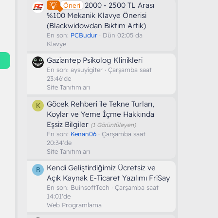
2000 - 2500 TL Arası
Öneri
%100 Mekanik Klavye Önerisi
(Blackwidowdan Bıktım Artık)
En son:
PCBudur
Dün 02:05 da
Klavye
Gaziantep Psikolog Klinikleri
En son:
aysuyigiter
Çarşamba saat
23:46'de
Site Tanıtımları
Göcek Rehberi ile Tekne Turları,
K
Koylar ve Yeme İçme Hakkında
Eşsiz Bilgiler
(1 Görüntüleyen)
En son:
Kenan06
Çarşamba saat
20:34'de
Site Tanıtımları
Kendi Geliştirdiğimiz Ücretsiz ve
B
Açık Kaynak E-Ticaret Yazılımı FriSay
En son:
BuinsoftTech
Çarşamba saat
14:01'de
Web Programlama