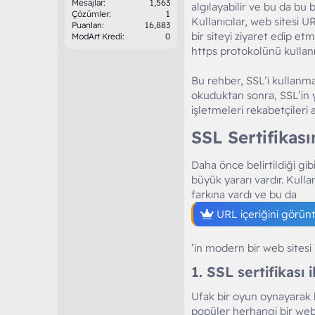
Mesajlar
1,563
algılayabilir ve bu da bu b
Çözümler
1
Kullanıcılar, web sitesi U
Puanları
16,883
bir siteyi ziyaret edip etm
ModArt Kredi
0
https protokolünü kullanm
Bu rehber, SSL’i kullanma
okuduktan sonra, SSL’in ya
işletmeleri rekabetçileri 
SSL Sertifikası
Daha önce belirtildiği gi
büyük yararı vardır. Kulla
farkına vardı ve bu da
URL içeriğini görün
’in modern bir web sitesi
1. SSL sertifikası
Ufak bir oyun oynayarak b
popüler herhangi bir web 