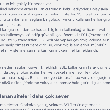
nun için çok iyi bir neden var.
bilinci hakkında artan kullanıcı trendini kabul ediyorlar. Dolayısıyla
inin korunmakta olduğunu bilmelerini isterler. SSL, platformunuz
nu onaylamanın sağlam bir yoludur ve onu kullanan herhangi b
unuşu katar.
ntıları gibi son derece hassas bilgilerin kullanıldığı e-ticaret web
asının kullanıcıya sağladığı güvenlik çok önemlidir. PCI (Payment C
düstrisi) standartları, SSL yoluyla yapılan çevrimiçi ödemelerin
ye sahip olmasını gerektirir. Bu, çevrimiçi işlemlerinizi mümkün
tirir – işletmenizin markası için mükemmel bir reklamdır.
 nedeni sağlam güvenlik teklifidir. SSL, kullanıcının tarayıcısı ile
rasında değiş tokuş edilen her veri paketinin en son teknoloji
orunmasını sağlar. Bu, istenmeyen bir tarafın bu veriyi ele geçirm
r sözü edilen şifreleme yoluyla okunamaz hale getirildiği anlamı
anan siteleri daha çok sever​
rama Motoru Optimizasyonu), yalnızca SSL’i etkinleştirmenin
da bir sıralama yükseltmesi kazandırdığını fark etmeden tonlarc