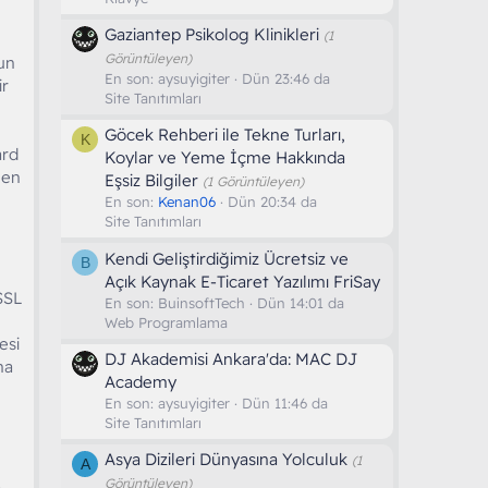
Gaziantep Psikolog Klinikleri
(1
Görüntüleyen)
un
En son:
aysuyigiter
Dün 23:46 da
ir
Site Tanıtımları
Göcek Rehberi ile Tekne Turları,
K
ard
Koylar ve Yeme İçme Hakkında
 en
Eşsiz Bilgiler
(1 Görüntüleyen)
En son:
Kenan06
Dün 20:34 da
Site Tanıtımları
Kendi Geliştirdiğimiz Ücretsiz ve
B
Açık Kaynak E-Ticaret Yazılımı FriSay
 SSL
En son:
BuinsoftTech
Dün 14:01 da
Web Programlama
esi
DJ Akademisi Ankara'da: MAC DJ
na
Academy
En son:
aysuyigiter
Dün 11:46 da
Site Tanıtımları
Asya Dizileri Dünyasına Yolculuk
(1
A
Görüntüleyen)
a