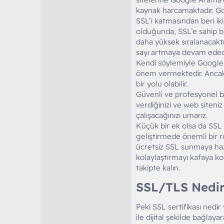
kaynak harcamaktadır. Go
SSL’i katmasından beri ik
olduğunda, SSL’e sahip b
daha yüksek sıralanacaktı
sayı artmaya devam ede
Kendi söylemiyle Google, 
önem vermektedir. Ancak 
bir yolu olabilir.
Güvenli ve profesyonel b
verdiğinizi ve web siteni
çalışacağınızı umarız.
Küçük bir ek olsa da SSL 
geliştirmede önemli bir ro
ücretsiz SSL sunmaya ha
kolaylaştırmayı kafaya koy
takipte kalın.
SSL/TLS Nedir v
Peki SSL sertifikası nedir v
ile dijital şekilde bağlaya