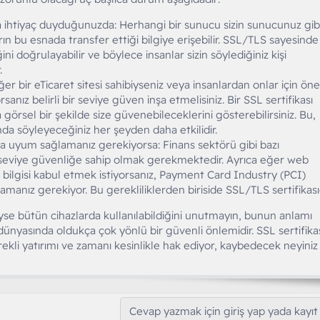
 ihtiyaç duyduğunuzda: Herhangi bir sunucu sizin sunucunuz gib
ın bu esnada transfer ettiği bilgiye erişebilir. SSL/TLS sayesinde
i doğrulayabilir ve böylece insanlar sizin söylediğiniz kişi
.
r bir eTicaret sitesi sahibiyseniz veya insanlardan onlar için ön
yorsanız belirli bir seviye güven inşa etmelisiniz. Bir SSL sertifikası
 görsel bir şekilde size güvenebileceklerini gösterebilirsiniz. Bu,
nda söyleyeceğiniz her şeyden daha etkilidir.
na uyum sağlamanız gerekiyorsa: Finans sektörü gibi bazı
i seviye güvenliğe sahip olmak gerekmektedir. Ayrıca eğer web
ı bilgisi kabul etmek istiyorsanız, Payment Card Industry (PCI)
amanız gerekiyor. Bu gerekliliklerden biriside SSL/TLS sertifikasıd
yse bütün cihazlarda kullanılabildiğini unutmayın, bunun anlamı
nyasında oldukça çok yönlü bir güvenli önlemidir. SSL sertifika
rekli yatırımı ve zamanı kesinlikle hak ediyor, kaybedecek neyiniz
Cevap yazmak için giriş yap yada kayıt 