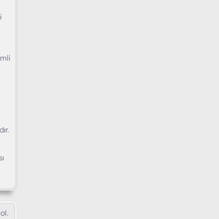
i
emli
ır.
sı
ol.