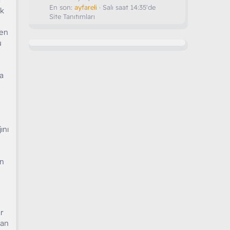
En son:
ayfareli
Salı saat 14:35'de
ak
Site Tanıtımları
den
u
a
ını
in
ar
dan