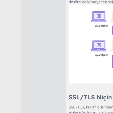
deşifre edilemeyecek şekil
SSL/TLS Niçi
SSL/TLS, kullanıcı isimler
edileceği durumlarda kesin