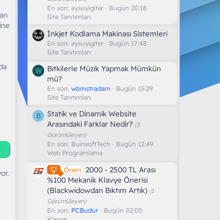
En son:
aysuyigiter
Bugün 20:18
nan
Site Tanıtımları
rine
İnkjet Kodlama Makinası Sistemleri
En son:
aysuyigiter
Bugün 17:48
Site Tanıtımları
nda
Bitkilerle Müzik Yapmak Mümkün
W
mü?
En son:
wbmstradam
Bugün 15:29
Site Tanıtımları
Statik ve Dinamik Website
B
Arasındaki Farklar Nedir?
(3
Görüntüleyen)
En son:
BuinsoftTech
Bugün 12:49
Web Programlama
2000 - 2500 TL Arası
Öneri
or.
%100 Mekanik Klavye Önerisi
(Blackwidowdan Bıktım Artık)
(1
Görüntüleyen)
En son:
PCBudur
Bugün 02:05
Klavye