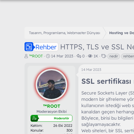
Tasarım, Programlama, Webmaster Dünyası
Hosting ve D
HTTPS, TLS ve SSL Ne
Rehber
K
B
C
G
E
™ROOT
14 Mar 2023
0
1K
nedir
rehber
o
a
e
ö
t
n
ş
v
r
i
14 Mar 2023
b
l
a
ü
k
u
a
p
n
e
SSL sertifikası 
y
n
l
t
t
u
g
a
ü
l
Secure Sockets Layer (SS
b
ı
r
l
e
a
ç
modern bir şifreleme yönt
e
r
ş
t
m
kullanıcının istediği web 
™ROOT
l
a
e
kanaldan geçen herhangi bi
Moderasyon Ekibi
a
r
Böylece, birisi bu bilgiler
Moderatör
t
i
sağlayamayacaktır.
Katılım
26 Eki 2022
a
h
Web siteleri, bir SSL sertif
Konular
300
n
i