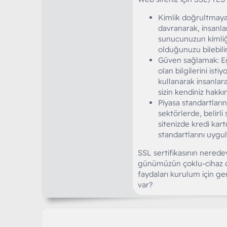
Kimlik doğrultmaya
davranarak, insanlar
sunucunuzun kimliğin
olduğunuzu bilebilir
Güven sağlamak: Eğe
olan bilgilerini isti
kullanarak insanlara
sizin kendiniz hakkı
Piyasa standartları
sektörlerde, belirl
sitenizde kredi kart
standartlarını uygul
SSL sertifikasının nerede
günümüzün çoklu-cihaz dü
faydaları kurulum için ge
var?