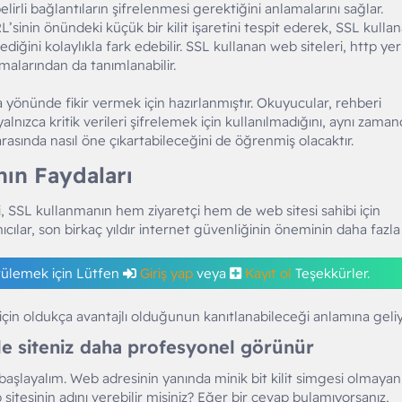
elirli bağlantıların şifrelenmesi gerektiğini anlamalarını sağlar.
RL’sinin önündeki küçük bir kilit işaretini tespit ederek, SSL kulla
ediğini kolaylıkla fark edebilir. SSL kullanan web siteleri, http ye
alarından da tanımlanabilir.
 yönünde fikir vermek için hazırlanmıştır. Okuyucular, rehberi
lnızca kritik verileri şifrelemek için kullanılmadığını, aynı zama
arasında nasıl öne çıkartabileceğini de öğrenmiş olacaktır.
nın Faydaları​
bi, SSL kullanmanın hem ziyaretçi hem de web sitesi sahibi için
nıcılar, son birkaç yıldır internet güvenliğinin öneminin daha fazla
tülemek için Lütfen
Giriş yap
veya
Kayıt ol
Teşekkürler.
 için oldukça avantajlı olduğunun kanıtlanabileceği anlamına geliy
 ile siteniz daha profesyonel görünür​
aşlayalım. Web adresinin yanında minik bit kilit simgesi olmayan
sitesinin adını verebilir misiniz? Eğer bir cevap bulamıyorsanız,