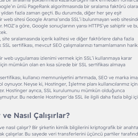
ogle’ın ünlü PageRank algoritmasında bir sıralama faktörü olar
i yıldan fazla zaman geçti. Bu durumda, diğer her şey eşit
ir web sitesi Google Arama’sında SSL’i bulunmayan web sitesin
r. MOZ‘a göre, Google sonuçlarının yarısı HTTPS’ye sahiptir ve b
cek.
site sıralamasında içerik kalitesi ve diğer faktörlere daha fazla
SSL sertifikası, mevcut SEO çalışmalarınızı tamamlamanın harik
ir web uygulaması izlenimi vermek için SSL’i kullanmaya karar
z için mümkün olan en kısa sürede bir SSL sertifikası almaya
sertifikası, kullanıcı memnuniyetini artırmada, SEO ve marka imaj
l oynuyor. Neyse ki, Hostinger, İşletme planı kullanıcılarımız için
zır. Hostinger ayrıca, SSL kurulumunu mümkün olduğunca
muştur. Bu nedenle Hostinger’da SSL ile ilgili daha fazla bilgi iç
e Nasıl Çalışırlar?​
e nasıl çalışır? Bir şirketin kimlik bilgilerini kriptografik bir anaht
rak çalışırlar. Bu sayede veri transferlerini üçüncü partiler tarafın