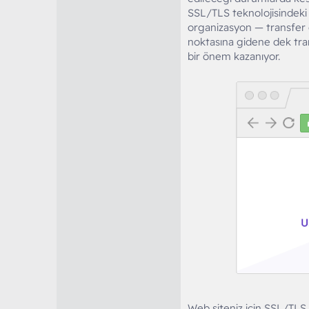
SSL/TLS teknolojisindeki 
organizasyon — transfer ed
noktasına gidene dek trans
bir önem kazanıyor.
Web siteniz için SSL/TLS 