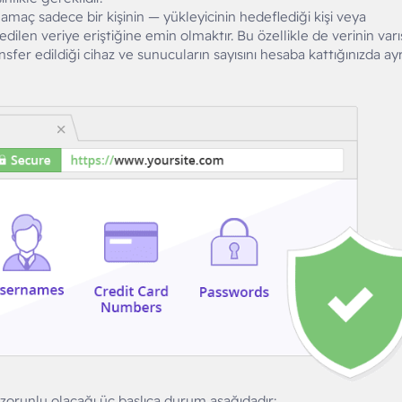
amaç sadece bir kişinin — yükleyicinin hedeflediği kişi veya
ilen veriye eriştiğine emin olmaktır. Bu özellikle de verinin varı
fer edildiği cihaz ve sunucuların sayısını hesaba kattığınızda ayr
zorunlu olacağı üç başlıca durum aşağıdadır: