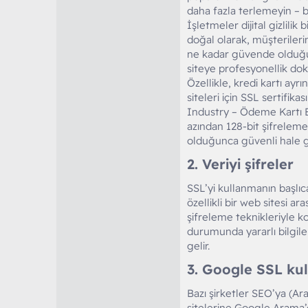
daha fazla terlemeyin – bu
İşletmeler dijital gizlilik 
doğal olarak, müşteriler
ne kadar güvende olduğu
siteye profesyonellik dok
Özellikle, kredi kartı ayrı
siteleri için SSL sertifik
Industry – Ödeme Kartı En
azından 128-bit şifreleme
olduğunca güvenli hale ge
2. Veriyi şifreler​
SSL’yi kullanmanın başlıca
özellikli bir web sitesi a
şifreleme teknikleriyle k
durumunda yararlı bilgile
gelir.
3. Google SSL kull
Bazı şirketler SEO’ya (A
sitelerine Google Arama’