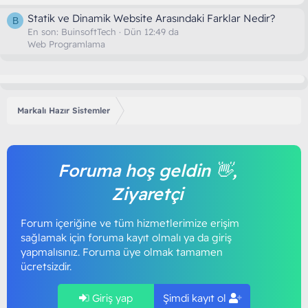
Statik ve Dinamik Website Arasındaki Farklar Nedir?
B
En son:
BuinsoftTech
Dün 12:49 da
Web Programlama
Markalı Hazır Sistemler
Foruma hoş geldin 👋,
Ziyaretçi
Forum içeriğine ve tüm hizmetlerimize erişim
sağlamak için foruma kayıt olmalı ya da giriş
yapmalısınız. Foruma üye olmak tamamen
ücretsizdir.
Giriş yap
Şimdi kayıt ol