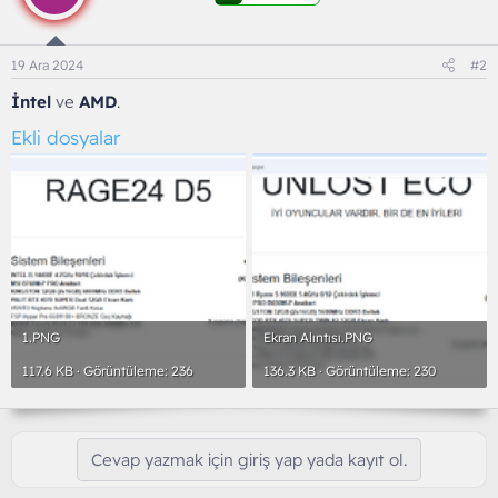
19 Ara 2024
#2
İntel
ve
AMD
.
Ekli dosyalar
1.PNG
Ekran Alıntısı.PNG
117.6 KB · Görüntüleme: 236
136.3 KB · Görüntüleme: 230
Cevap yazmak için giriş yap yada kayıt ol.