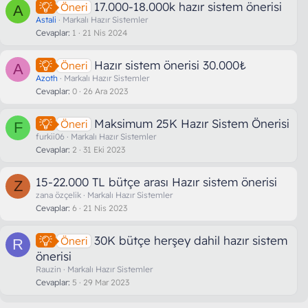
17.000-18.000k hazır sistem önerisi
Öneri
A
Astali
Markalı Hazır Sistemler
Cevaplar
1
21 Nis 2024
Hazır sistem önerisi 30.000₺
Öneri
A
Azoth
Markalı Hazır Sistemler
Cevaplar
0
26 Ara 2023
Maksimum 25K Hazır Sistem Önerisi
Öneri
F
furkii06
Markalı Hazır Sistemler
Cevaplar
2
31 Eki 2023
15-22.000 TL bütçe arası Hazır sistem önerisi
Z
zana özçelik
Markalı Hazır Sistemler
Cevaplar
6
21 Nis 2023
30K bütçe herşey dahil hazır sistem
Öneri
R
önerisi
Rauzin
Markalı Hazır Sistemler
Cevaplar
5
29 Mar 2023