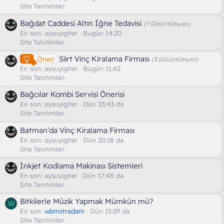
Site Tanıtımları
Bağdat Caddesi Altın İğne Tedavisi
(7 Görüntüleyen)
En son:
aysuyigiter
Bugün 14:20
Site Tanıtımları
Siirt Vinç Kiralama Firması
Öneri
(3 Görüntüleyen)
En son:
aysuyigiter
Bugün 11:42
Site Tanıtımları
Bağcılar Kombi Servisi Önerisi
En son:
aysuyigiter
Dün 23:43 da
Site Tanıtımları
Batman’da Vinç Kiralama Firması
En son:
aysuyigiter
Dün 20:18 da
Site Tanıtımları
İnkjet Kodlama Makinası Sistemleri
En son:
aysuyigiter
Dün 17:48 da
Site Tanıtımları
Bitkilerle Müzik Yapmak Mümkün mü?
W
En son:
wbmstradam
Dün 15:29 da
Site Tanıtımları