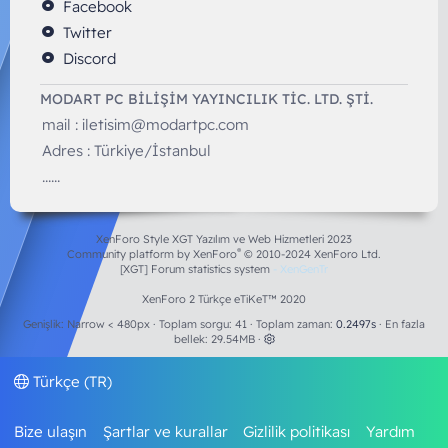
Facebook
Twitter
Discord
MODART PC BILIŞIM YAYINCILIK TİC. LTD. ŞTİ.
mail :
iletisim@modartpc.com
Adres : Türkiye/İstanbul
......
XenForo Style XGT Yazılım ve Web Hizmetleri 2023
®
Community platform by XenForo
© 2010-2024 XenForo Ltd.
[XGT] Forum statistics system
- XenGenTr
XenForo 2 Türkçe eTiKeT™ 2020
Genişlik
Toplam sorgu
41
Toplam zaman
0.2497s
En fazla
bellek
29.54MB
Türkçe (TR)
Bize ulaşın
Şartlar ve kurallar
Gizlilik politikası
Yardım