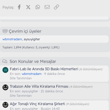
Facebook
X (Twitter)
WhatsApp
E-posta
Link
Paylaş:
Çevrim içi üyeler
wbmstradam
aysuyigiter
Toplam: 1,894 (Kullanıcı: 3, ziyaretçi: 1,891)
Son Konular ve Mesajlar
Fabri-Lab ile Anında 3D Baskı Hizmetleri
(6 Görüntüleyen)
W
En son:
wbmstradam
9 dakika önce
Site Tanıtımları
Trabzon Aile Villa Kiralama Firması
(4 Görüntüleyen)
En son:
aysuyigiter
21 dakika önce
Site Tanıtımları
Ağır Tonajlı Vinç Kiralama Şirketi
(9 Görüntüleyen)
En son:
aysuyigiter
Bugün 14:43