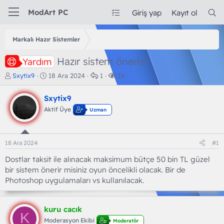
ModArt PC
Giriş yap
Kayıt ol
Markalı Hazır Sistemler
Hazır sistem önerisi
Yardım
K
B
C
G
Sxytix9
18 Ara 2024
1
1K
o
a
e
ö
n
ş
v
r
Sxytix9
b
l
a
ü
Aktif Üye
Uzman
u
a
p
n
y
n
l
t
u
g
a
ü
b
ı
r
l
18 Ara 2024
#1
a
ç
e
ş
t
m
Dostlar taksit ile alınacak maksimum bütçe 50 bin TL güzel
l
a
e
bir sistem önerir misiniz oyun öncelikli olacak. Bir de
a
r
Photoshop uygulamaları vs kullanılacak.
t
i
a
h
n
i
kuru cacık
K
Moderasyon Ekibi
Moderatör