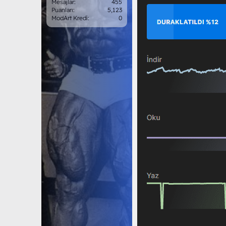
Mesajlar
455
Puanları
5,123
ModArt Kredi
0