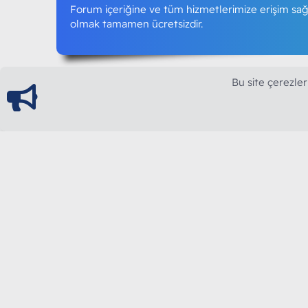
Forum içeriğine ve tüm hizmetlerimize erişim sağl
olmak tamamen ücretsizdir.
Bu site çerezler
ModArt PC
Türkiye'nin Güncel Forumu
Teknolojiyi Görsellikle Buluşturanların Ortak Ad
yılının Aralık ayında hizmete ve yayın hayatına başla
teknolojik içerik, bilgisayar donanımı, sosyal med
güncel kaliteli ve özgün içerikleri siz değerli okurl