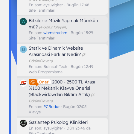
En son:
aysuyigiter
Bugün 17:48
Site Tanıtımları
Bitkilerle Müzik Yapmak Mümkün
W
mü?
(4 Görüntüleyen)
En son:
wbmstradam
Bugün 15:29
Site Tanıtımları
Statik ve Dinamik Website
B
Arasındaki Farklar Nedir?
(8
Görüntüleyen)
En son:
BuinsoftTech
Bugün 12:49
Web Programlama
2000 - 2500 TL Arası
Öneri
%100 Mekanik Klavye Önerisi
(Blackwidowdan Bıktım Artık)
(4
Görüntüleyen)
En son:
PCBudur
Bugün 02:05
Klavye
Gaziantep Psikolog Klinikleri
En son:
aysuyigiter
Dün 23:46 da
Site Tanıtımları