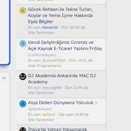
Göcek Rehberi ile Tekne Turları,
K
Koylar ve Yeme İçme Hakkında
Eşsiz Bilgiler
En son:
Kenan06
Dün 20:34 da
Site Tanıtımları
Kendi Geliştirdiğimiz Ücretsiz ve
B
Açık Kaynak E-Ticaret Yazılımı FriSay
(1 Görüntüleyen)
En son:
BuinsoftTech
Dün 14:01 da
Web Programlama
DJ Akademisi Ankara'da: MAC DJ
#2
Academy
En son:
aysuyigiter
Dün 11:46 da
Site Tanıtımları
Asya Dizileri Dünyasına Yolculuk
(1
A
Görüntüleyen)
En son:
ayfareli
Salı saat 14:35'de
Site Tanıtımları
İtalya’da Yatırım Danışmanlık