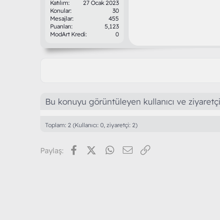
Katılım
27 Ocak 2023
Konular
30
Mesajlar
455
Puanları
5,123
ModArt Kredi
0
Bu konuyu görüntüleyen kullanıcı ve ziyaretçi
Toplam: 2 (Kullanıcı: 0, ziyaretçi: 2)
Facebook
X (Twitter)
WhatsApp
E-posta
Link
Paylaş: