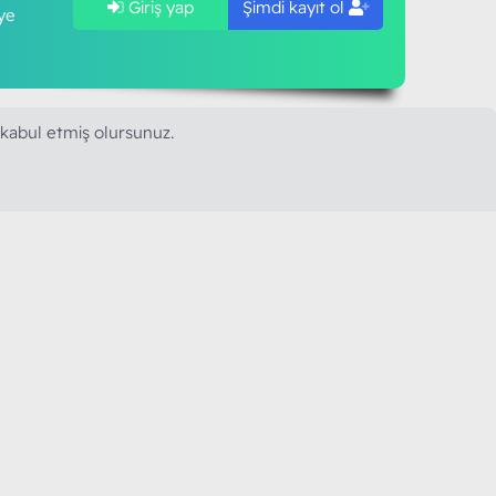
Giriş yap
Şimdi kayıt ol
ye
 kabul etmiş olursunuz.
SAPLARIMIZ
MODART PC BILIŞIM
YAYINCILIK TİC. LTD. ŞTİ.
mail :
iletisim@modartpc.com
Adres : Türkiye/İstanbul
......