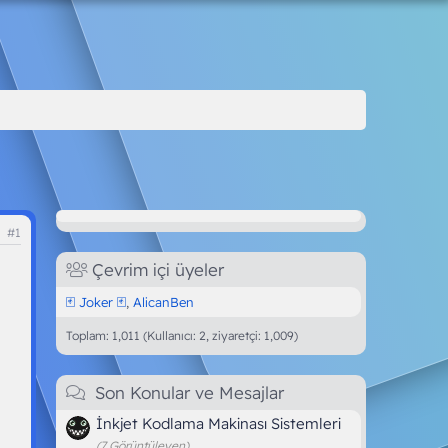
#1
Çevrim içi üyeler
🃏 Joker 🃏
AlicanBen
Toplam: 1,011 (Kullanıcı: 2, ziyaretçi: 1,009)
Son Konular ve Mesajlar
İnkjet Kodlama Makinası Sistemleri
(7 Görüntüleyen)