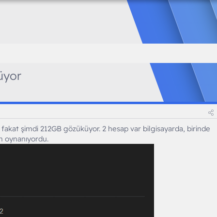
üyor
kat şimdi 212GB gözüküyor. 2 hesap var bilgisayarda, birinde
un oynanıyordu.