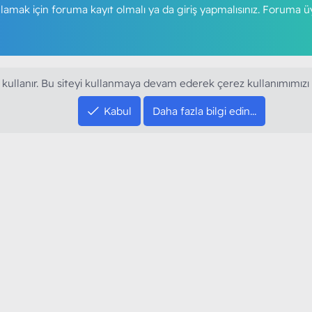
amak için foruma kayıt olmalı ya da giriş yapmalısınız. Foruma ü
 kullanır. Bu siteyi kullanmaya devam ederek çerez kullanımımızı
Kabul
Daha fazla bilgi edin…
SOSYAL MEDYA HE
YouTube
Instagram
resi sloganı ile kurduğumuz ModArt PC 2016
Facebook
dı. Ağırlıklı olarak sektörel haberler, bilim,
Twitter
ya gündemi, mobil cihaz ve yazılımlar gibi
Discord
arımıza ulaştırıyoruz.
XenForo Style XGT Yazılım ve Web Hizmetleri 2023
®
Community platform by XenForo
© 2010-2024 XenForo Ltd.
[XGT] Forum statistics system
- XenGenTr
XenForo 2 Türkçe eTiKeT™ 2020