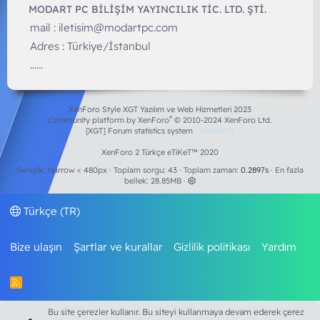
MODART PC BILIŞIM YAYINCILIK TİC. LTD. ŞTİ.
mail :
iletisim@modartpc.com
Adres : Türkiye/İstanbul
......
XenForo Style XGT Yazılım ve Web Hizmetleri 2023
®
Community platform by XenForo
© 2010-2024 XenForo Ltd.
[XGT] Forum statistics system
- XenGenTr
XenForo 2 Türkçe eTiKeT™ 2020
Genişlik
Toplam sorgu
43
Toplam zaman
0.2897s
En fazla
bellek
28.85MB
Türkçe (TR)
Bize ulaşın
Şartlar ve kurallar
Gizlilik politikası
Yardım
R
S
S
Bu site çerezler kullanır. Bu siteyi kullanmaya devam ederek çerez