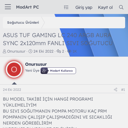
ModArt PC
Giriş yap
Kayıt ol
Soğutucu Ürünleri
ASUS TUF GAMING LC 240 ARGB AURA
SYNC 2x120mm FANLI SIVI SOĞUTUCU
K
B
C
G
Onursusur
24 Eki 2022
2
1K
o
a
e
ö
n
ş
v
r
Onursusur
b
l
a
ü
O
Yeni Üye
Modart Kullanıcı
u
a
p
n
y
n
l
t
u
g
a
ü
b
ı
r
l
24 Eki 2022
#1
a
ç
e
ş
t
m
BU MODEL TAKİBİ İÇİN HANGİ PROGRAMI
l
a
e
YÜKLEMELİYİM
a
r
BU SIVI SOĞUTMANIN POMPA MOTORU KAÇ PRM
t
i
POMPANIN ÇALIŞIP ÇALIŞMADIĞINI VE SICAKLIĞI
a
h
NERDEN GÖREBİLİRİM
n
i