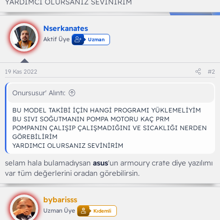
YARDIMCI OLURSANIZ SEVİNİRİM
Nserkanates
Aktif Üye
Uzman
19 Kas 2022
#2
Onursusur' Alıntı:
BU MODEL TAKİBİ İÇİN HANGİ PROGRAMI YÜKLEMELİYİM
BU SIVI SOĞUTMANIN POMPA MOTORU KAÇ PRM
POMPANIN ÇALIŞIP ÇALIŞMADIĞINI VE SICAKLIĞI NERDEN
GÖREBİLİRİM
YARDIMCI OLURSANIZ SEVİNİRİM
selam hala bulamadıysan
asus
'un armoury crate diye yazılımı
var tüm değerlerini oradan görebilirsin.
bybarisss
Uzman Üye
Kıdemli