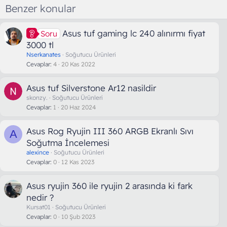
Benzer konular
Asus tuf gaming lc 240 alınırmı fiyat
Soru
3000 tl
Nserkanates
Soğutucu Ürünleri
Cevaplar
4
20 Kas 2022
Asus tuf Silverstone Ar12 nasildir
skonzy.
Soğutucu Ürünleri
Cevaplar
1
20 Haz 2024
Asus Rog Ryujin III 360 ARGB Ekranlı Sıvı
A
Soğutma İncelemesi
alexince
Soğutucu Ürünleri
Cevaplar
0
12 Kas 2023
Asus ryujin 360 ile ryujin 2 arasında ki fark
nedir ?
Kursat01
Soğutucu Ürünleri
Cevaplar
0
10 Şub 2023