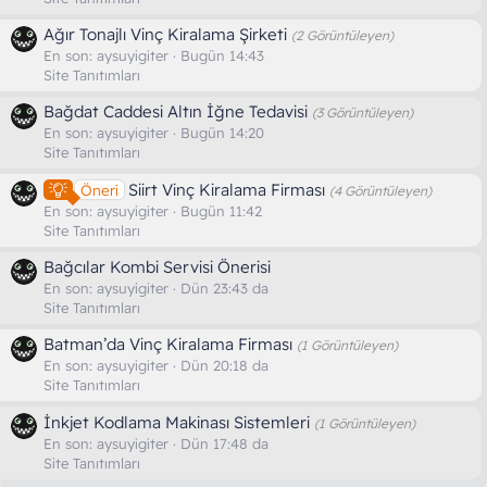
Ağır Tonajlı Vinç Kiralama Şirketi
(2 Görüntüleyen)
En son:
aysuyigiter
Bugün 14:43
Site Tanıtımları
Bağdat Caddesi Altın İğne Tedavisi
(3 Görüntüleyen)
En son:
aysuyigiter
Bugün 14:20
Site Tanıtımları
Siirt Vinç Kiralama Firması
Öneri
(4 Görüntüleyen)
En son:
aysuyigiter
Bugün 11:42
Site Tanıtımları
Bağcılar Kombi Servisi Önerisi
En son:
aysuyigiter
Dün 23:43 da
Site Tanıtımları
Batman’da Vinç Kiralama Firması
(1 Görüntüleyen)
En son:
aysuyigiter
Dün 20:18 da
Site Tanıtımları
İnkjet Kodlama Makinası Sistemleri
(1 Görüntüleyen)
En son:
aysuyigiter
Dün 17:48 da
Site Tanıtımları