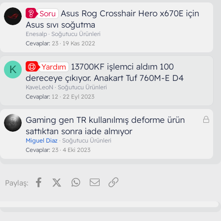
Asus Rog Crosshair Hero x670E için
Soru
Asus sıvı soğutma
Enesalp
Soğutucu Ürünleri
Cevaplar
23
19 Kas 2022
13700KF işlemci aldım 100
Yardım
K
dereceye çıkıyor. Anakart Tuf 760M-E D4
KaveLeoN
Soğutucu Ürünleri
Cevaplar
12
22 Eyl 2023
K
Gaming gen TR kullanılmış deforme ürün
i
sattıktan sonra iade almıyor
l
Miguel Diaz
Soğutucu Ürünleri
i
Cevaplar
23
4 Eki 2023
t
l
i
Facebook
X (Twitter)
WhatsApp
E-posta
Link
Paylaş: