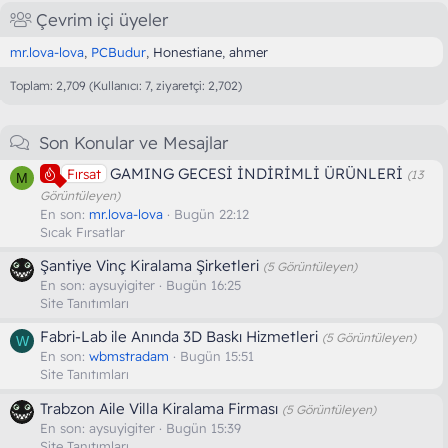
Çevrim içi üyeler
mr.lova-lova
PCBudur
Honestiane
ahmer
Toplam: 2,709 (Kullanıcı: 7, ziyaretçi: 2,702)
Son Konular ve Mesajlar
GAMING GECESİ İNDİRİMLİ ÜRÜNLERİ
Fırsat
(13
M
Görüntüleyen)
En son:
mr.lova-lova
Bugün 22:12
Sıcak Fırsatlar
Şantiye Vinç Kiralama Şirketleri
(5 Görüntüleyen)
En son:
aysuyigiter
Bugün 16:25
Site Tanıtımları
Fabri-Lab ile Anında 3D Baskı Hizmetleri
(5 Görüntüleyen)
W
En son:
wbmstradam
Bugün 15:51
Site Tanıtımları
Trabzon Aile Villa Kiralama Firması
(5 Görüntüleyen)
En son:
aysuyigiter
Bugün 15:39
Site Tanıtımları