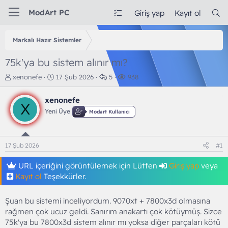
ModArt PC
Giriş yap
Kayıt ol
Markalı Hazır Sistemler
75k'ya bu sistem alınır mı?
K
B
C
G
xenonefe
17 Şub 2026
5
938
o
a
e
ö
n
ş
v
r
xenonefe
b
l
a
ü
X
Yeni Üye
Modart Kullanıcı
u
a
p
n
y
n
l
t
u
g
a
ü
b
ı
r
l
17 Şub 2026
#1
a
ç
e
ş
t
m
URL içeriğini görüntülemek için Lütfen
Giriş yap
veya
l
a
e
Kayıt ol
Teşekkürler.
a
r
t
i
a
h
Şuan bu sistemi inceliyordum. 9070xt + 7800x3d olmasına
n
i
rağmen çok ucuz geldi. Sanırım anakartı çok kötüymüş. Sizce
75k'ya bu 7800x3d sistem alınır mı yoksa diğer parçaları kötü