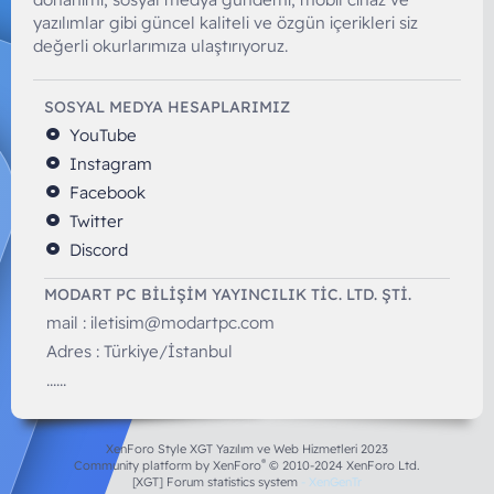
yazılımlar gibi güncel kaliteli ve özgün içerikleri siz
değerli okurlarımıza ulaştırıyoruz.
SOSYAL MEDYA HESAPLARIMIZ
YouTube
Instagram
Facebook
Twitter
Discord
MODART PC BILIŞIM YAYINCILIK TİC. LTD. ŞTİ.
mail :
iletisim@modartpc.com
Adres : Türkiye/İstanbul
......
XenForo Style XGT Yazılım ve Web Hizmetleri 2023
®
Community platform by XenForo
© 2010-2024 XenForo Ltd.
[XGT] Forum statistics system
- XenGenTr