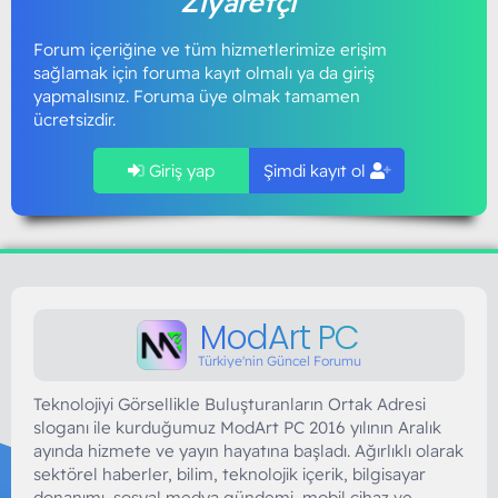
Ziyaretçi
Forum içeriğine ve tüm hizmetlerimize erişim
sağlamak için foruma kayıt olmalı ya da giriş
yapmalısınız. Foruma üye olmak tamamen
ücretsizdir.
Giriş yap
Şimdi kayıt ol
ModArt PC
Türkiye'nin Güncel Forumu
Teknolojiyi Görsellikle Buluşturanların Ortak Adresi
sloganı ile kurduğumuz ModArt PC 2016 yılının Aralık
ayında hizmete ve yayın hayatına başladı. Ağırlıklı olarak
sektörel haberler, bilim, teknolojik içerik, bilgisayar
donanımı, sosyal medya gündemi, mobil cihaz ve