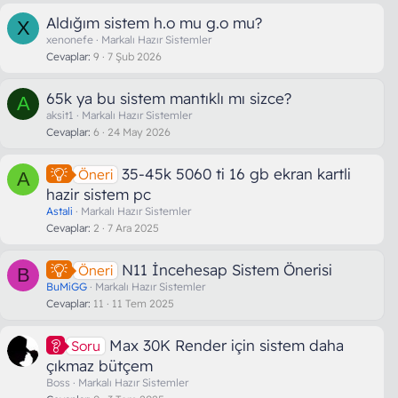
Aldığım sistem h.o mu g.o mu?
X
xenonefe
Markalı Hazır Sistemler
Cevaplar
9
7 Şub 2026
65k ya bu sistem mantıklı mı sizce?
A
aksit1
Markalı Hazır Sistemler
Cevaplar
6
24 May 2026
35-45k 5060 ti 16 gb ekran kartli
Öneri
A
hazir sistem pc
Astali
Markalı Hazır Sistemler
Cevaplar
2
7 Ara 2025
N11 İncehesap Sistem Önerisi
Öneri
B
BuMiGG
Markalı Hazır Sistemler
Cevaplar
11
11 Tem 2025
Max 30K Render için sistem daha
Soru
çıkmaz bütçem
Boss
Markalı Hazır Sistemler