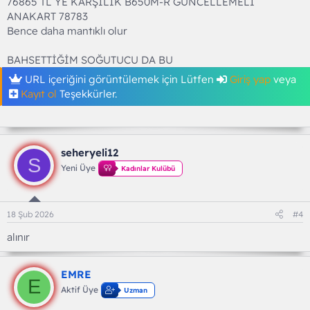
76865 TL YE KARŞILIK B650M-R GÜNCELLEMELİ
ANAKART 78783
Bence daha mantıklı olur
BAHSETTİĞİM SOĞUTUCU DA BU
URL içeriğini görüntülemek için Lütfen
Giriş yap
veya
Kayıt ol
Teşekkürler.
seheryeli12
S
Yeni Üye
Kadınlar Kulübü
18 Şub 2026
#4
alınır
EMRE
E
Aktif Üye
Uzman