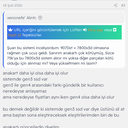
18 Şub 2026
#3
xenonefe' Alıntı:
URL içeriğini görüntülemek için Lütfen
Giriş yap
veya
Kayıt ol
Teşekkürler.
Şuan bu sistemi inceliyordum. 9070xt + 7800x3d olmasına
rağmen çok ucuz geldi. Sanırım anakartı çok kötüymüş. Sizce
75k'ya bu 7800x3d sistem alınır mı yoksa diğer parçaları kötü
olduğu için alınmaz mı? Veya yükseltmem mi lazım?
anakart daha iyi olsa daha iyi olur
sistemde gen3 ssd var
gen3 ile gen4 arasındaki farkı gündelik bir kullanıcı
neredeyse anlayamaz
ama neredeyse fiyatları aynı iken gen4 olsa daha iyi olur
bu demek değildir ki sistemde gen3 ssd var diye üstünü sil at
ama baştan sona eleştireceksek eleştirilerimden biri de bu
anakartı güncelledin diyelim