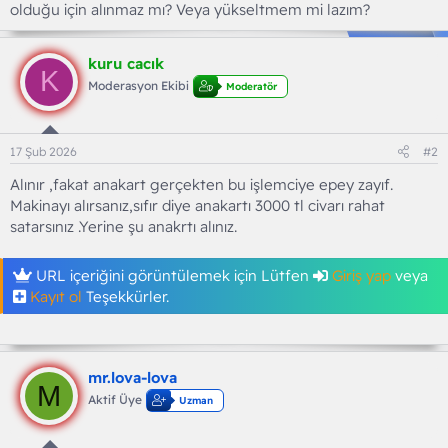
olduğu için alınmaz mı? Veya yükseltmem mi lazım?
kuru cacık
K
Moderasyon Ekibi
Moderatör
17 Şub 2026
#2
Alınır ,fakat anakart gerçekten bu işlemciye epey zayıf.
Makinayı alırsanız,sıfır diye anakartı 3000 tl civarı rahat
satarsınız .Yerine şu anakrtı alınız.
URL içeriğini görüntülemek için Lütfen
Giriş yap
veya
Kayıt ol
Teşekkürler.
mr.lova-lova
M
Aktif Üye
Uzman