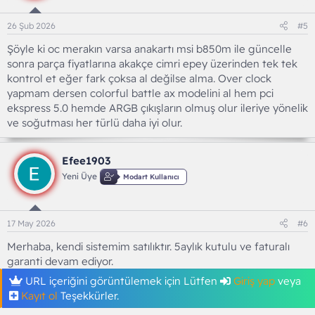
26 Şub 2026
#5
Şöyle ki oc merakın varsa anakartı msi b850m ile güncelle
sonra parça fiyatlarına akakçe cimri epey üzerinden tek tek
kontrol et eğer fark çoksa al değilse alma. Over clock
yapmam dersen colorful battle ax modelini al hem pci
ekspress 5.0 hemde ARGB çıkışların olmuş olur ileriye yönelik
ve soğutması her türlü daha iyi olur.
Efee1903
Yeni Üye
Modart Kullanıcı
17 May 2026
#6
Merhaba, kendi sistemim satılıktır. 5aylık kutulu ve faturalı
garanti devam ediyor.
URL içeriğini görüntülemek için Lütfen
Giriş yap
veya
Kayıt ol
Teşekkürler.