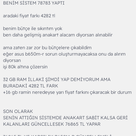
BENİM SİSTEM 78783 YAPTI
aradaki fiyat farkı 4282 tl
benim bütçe ile sıkıntım yok
ben daha gelişmiş anakart alacam diyorsan alınabilir
ama zaten zar zor bu bütçelere çıkabildim
eğer asus b650m-r sorun oluşturmayacaksa onu da alırım
diyorsan
işi 80k altına çözersin
32 GB RAM İLLAKİ ŞİMDİ YAP DEMİYORUM AMA
BURADAKİ 4282 TL FARK
+16 gb ramin neredeyse yarı fiyat farkını çıkaracak bir durum
SON OLARAK
SENİN ATTIĞIN SİSTEMDE ANAKART SABİT KALSA GERİ
KALANLARI GÜNCELLESEK 76865 TL YAPAR