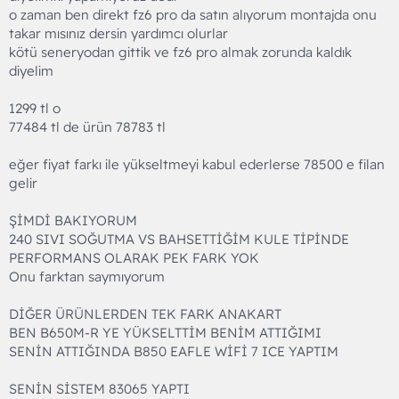
o zaman ben direkt fz6 pro da satın alıyorum montajda onu
takar mısınız dersin yardımcı olurlar
kötü seneryodan gittik ve fz6 pro almak zorunda kaldık
diyelim
1299 tl o
77484 tl de ürün 78783 tl
eğer fiyat farkı ile yükseltmeyi kabul ederlerse 78500 e filan
gelir
ŞİMDİ BAKIYORUM
240 SIVI SOĞUTMA VS BAHSETTİĞİM KULE TİPİNDE
PERFORMANS OLARAK PEK FARK YOK
Onu farktan saymıyorum
DİĞER ÜRÜNLERDEN TEK FARK ANAKART
BEN B650M-R YE YÜKSELTTİM BENİM ATTIĞIMI
SENİN ATTIĞINDA B850 EAFLE WİFİ 7 ICE YAPTIM
SENİN SİSTEM 83065 YAPTI