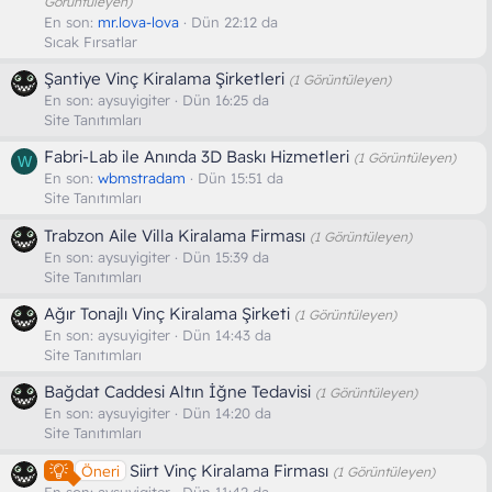
Görüntüleyen)
En son:
mr.lova-lova
Dün 22:12 da
Sıcak Fırsatlar
Şantiye Vinç Kiralama Şirketleri
(1 Görüntüleyen)
En son:
aysuyigiter
Dün 16:25 da
Site Tanıtımları
Fabri-Lab ile Anında 3D Baskı Hizmetleri
(1 Görüntüleyen)
W
En son:
wbmstradam
Dün 15:51 da
Site Tanıtımları
Trabzon Aile Villa Kiralama Firması
(1 Görüntüleyen)
En son:
aysuyigiter
Dün 15:39 da
Site Tanıtımları
Ağır Tonajlı Vinç Kiralama Şirketi
(1 Görüntüleyen)
En son:
aysuyigiter
Dün 14:43 da
Site Tanıtımları
Bağdat Caddesi Altın İğne Tedavisi
(1 Görüntüleyen)
En son:
aysuyigiter
Dün 14:20 da
Site Tanıtımları
Siirt Vinç Kiralama Firması
Öneri
(1 Görüntüleyen)
En son:
aysuyigiter
Dün 11:42 da