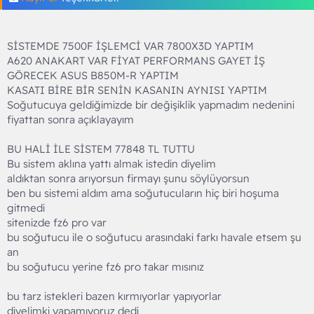
SİSTEMDE 7500F İŞLEMCİ VAR 7800X3D YAPTIM
A620 ANAKART VAR FİYAT PERFORMANS GAYET İŞ
GÖRECEK ASUS B850M-R YAPTIM
KASATI BİRE BİR SENİN KASANIN AYNISI YAPTIM
Soğutucuya geldiğimizde bir değişiklik yapmadım nedenini
fiyattan sonra açıklayayım
BU HALİ İLE SİSTEM 77848 TL TUTTU
Bu sistem aklına yattı almak istedin diyelim
aldıktan sonra arıyorsun firmayı şunu söylüyorsun
ben bu sistemi aldım ama soğutucuların hiç biri hoşuma
gitmedi
sitenizde fz6 pro var
bu soğutucu ile o soğutucu arasındaki farkı havale etsem şu
an
bu soğutucu yerine fz6 pro takar mısınız
bu tarz istekleri bazen kırmıyorlar yapıyorlar
diyelimki yapamıyoruz dedi