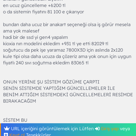
en ucuz güncelleme +6200 tl
o da sistemin fiyatını 81 100 e çıkarıyor
bundan daha ucuz bir anakart seçeneği olsa iş görür mesela
ama yok malesef
hadi bir de ssd yi gen4 yapalım
kioxia nın modelini ekledim +931 tl ye etti 82029 tl
soğutucu da pek işe yaramaz 7800X3D için aslında 2x120
kule tipi olsa daha ucuza da çözeriz ama yok onun için uygun
fiyatlı 240 sıvı soğutma ekledim 83065 tl
ONUN YERİNE ŞU SİSTEM GÖZÜME ÇARPTI
SENİN SİSTEMDE YAPTIĞIM GÜNCELLEMELER İLE
BENİM ATTIĞIM SİSTEMDEKİ GÜNCELLEMELERİ RESİMDE
BIRAKACAĞIM
SİSTEM BU
URL içeriğini görüntülemek için Lütfen
Giriş yap
veya
Kayıt ol
Teşekkürler.