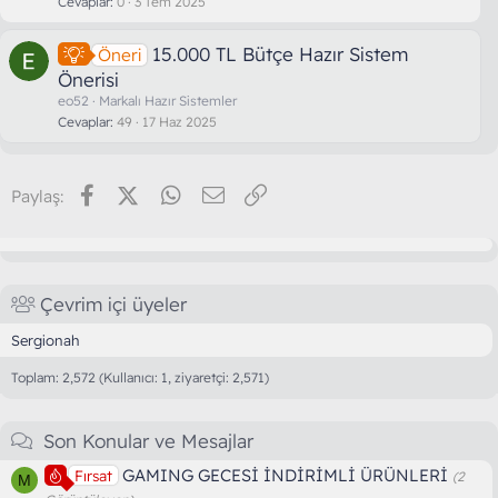
Cevaplar
0
3 Tem 2025
15.000 TL Bütçe Hazır Sistem
Öneri
Önerisi
eo52
Markalı Hazır Sistemler
Cevaplar
49
17 Haz 2025
Facebook
X (Twitter)
WhatsApp
E-posta
Link
Paylaş:
Çevrim içi üyeler
Sergionah
Toplam: 2,572 (Kullanıcı: 1, ziyaretçi: 2,571)
Son Konular ve Mesajlar
GAMING GECESİ İNDİRİMLİ ÜRÜNLERİ
Fırsat
(2
M