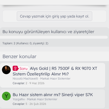
Cevap yazmak için giriş yap yada kayıt ol.
Bu konuyu görüntüleyen kullanıcı ve ziyaretçiler
Toplam: 2 (Kullanıcı: 0, ziyaretçi: 2)
Benzer konular
Alys Gold | R5 7500F & RX 9070 XT
Soru
Sistem Özelleştirilip Alınır Mı?
Niccolò Machiavelli
Markalı Hazır Sistemler
Cevaplar
2
9 Haz 2026
Bu Hazır sistem alınır mı? Sinerji viper S7K
Y
Yozgatlııı
Markalı Hazır Sistemler
Cevaplar
5
26 Şub 2026