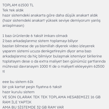
TOPLAM 61500 TL
Tek tek aldık
hazır sistemdeki anakarta göre daha düşük anakart aldık
(hazır sistemdeki anakart yüksek seviye demiyorum yanlış
anlaşılmasın)
1 bazı ürünlerde 6 taksit imkanı olmadı
2 bazı arkadaşlarımız sistem toplamayı biliyor
bazıları bilmese de ya bismillah diyerek video izleyerek
yaparım sistemi ucuza denkgetireyim diyor ama bazı
arkadaşlarımız da hiç bilmiyor bulaşmak istemiyor birilerine
toplatayım dese o da extra maliyet ben günümüz şartlarında
mütevazi davranayım 1000 tl de o maliyeti ekleyeyim 62500
tl
eee bu sistem 61k
bir çok kartat peşin fiyatına 6 taksit
hazır kurulu sistem
VE SON OLARAK TEK TEK TOPLAMA HESABIMIZI 16 GB
RAM İLE YAPTIK
AMA BU SİSTEMDE 32 GB RAM VAR