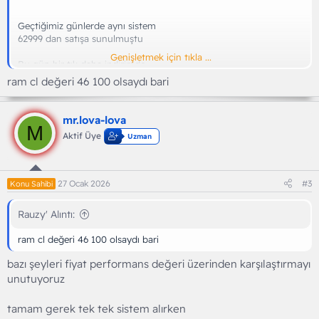
Geçtiğimiz günlerde aynı sistem
62999 dan satışa sunulmuştu
Genişletmek için tıkla ...
Bu gün bir tık daha indirimde
ram cl değeri 46 100 olsaydı bari
Bileşenleri tek tek alsanız
Avantajlı
Hazır sistem olarak almaya calişsaniz
mr.lova-lova
M
Şu an için 32 GB ramli olarak bu fiyata yok
Aktif Üye
Uzman
Evet şu an için bütçe dar ise 16 GB da iş görür ve kampanyada 16
GB versiyonunu
60k altına bulabilirsiniz
27 Ocak 2026
#3
Konu Sahibi
Fakat
Rauzy' Alıntı:
Sitedeki kredi kartlarına taksit imkanları ile
Cazip bir konuma geliyor
ram cl değeri 46 100 olsaydı bari
bazı şeyleri fiyat performans değeri üzerinden karşılaştırmayı
unutuyoruz
tamam gerek tek tek sistem alırken