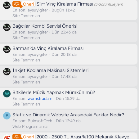
Siirt Vinç Kiralama Firması
Öneri
(3 Görüntüleyen)
En son:
aysuyigiter
Bugün 11:42
Site Tanıtımları
Bağcılar Kombi Servisi Önerisi
En son:
aysuyigiter
Dün 23:43 da
Site Tanıtımları
Batman’da Vinç Kiralama Firması
En son:
aysuyigiter
Dün 20:18 da
Site Tanıtımları
İnkjet Kodlama Makinası Sistemleri
En son:
aysuyigiter
Dün 17:48 da
Site Tanıtımları
Bitkilerle Müzik Yapmak Mümkün mü?
W
En son:
wbmstradam
Dün 15:29 da
Site Tanıtımları
Statik ve Dinamik Website Arasındaki Farklar Nedir?
B
En son:
BuinsoftTech
Dün 12:49 da
Web Programlama
2000 - 2500 TL Arası %100 Mekanik Klavye
Öneri