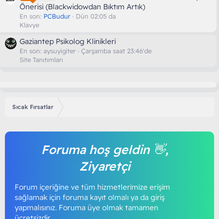
Önerisi (Blackwidowdan Bıktım Artık)
En son:
PCBudur
Dün 02:05 da
Klavye
Gaziantep Psikolog Klinikleri
En son:
aysuyigiter
Çarşamba saat 23:46'de
Site Tanıtımları
Sıcak Fırsatlar
Foruma hoş geldin 👋,
Ziyaretçi
Forum içeriğine ve tüm hizmetlerimize erişim
sağlamak için foruma kayıt olmalı ya da giriş
yapmalısınız. Foruma üye olmak tamamen
ücretsizdir.