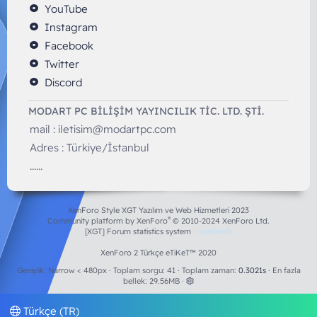
YouTube
Instagram
Facebook
Twitter
Discord
MODART PC BILIŞIM YAYINCILIK TİC. LTD. ŞTİ.
mail :
iletisim@modartpc.com
Adres : Türkiye/İstanbul
......
XenForo Style XGT Yazılım ve Web Hizmetleri 2023
®
Community platform by XenForo
© 2010-2024 XenForo Ltd.
[XGT] Forum statistics system
- XenGenTr
XenForo 2 Türkçe eTiKeT™ 2020
Genişlik
Toplam sorgu
41
Toplam zaman
0.3021s
En fazla
bellek
29.56MB
Türkçe (TR)