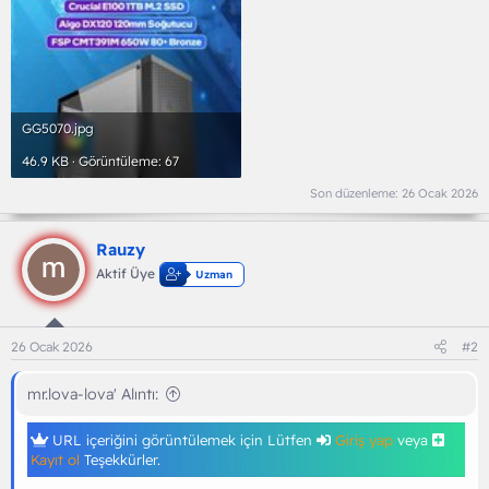
GG5070.jpg
46.9 KB · Görüntüleme: 67
Son düzenleme:
26 Ocak 2026
Rauzy
Aktif Üye
Uzman
26 Ocak 2026
#2
mr.lova-lova' Alıntı:
URL içeriğini görüntülemek için Lütfen
Giriş yap
veya
Kayıt ol
Teşekkürler.