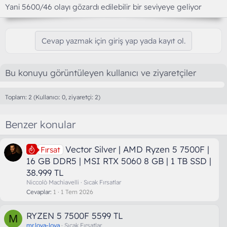
Yani 5600/46 olayı gözardı edilebilir bir seviyeye geliyor
Cevap yazmak için giriş yap yada kayıt ol.
Bu konuyu görüntüleyen kullanıcı ve ziyaretçiler
Toplam: 2 (Kullanıcı: 0, ziyaretçi: 2)
Benzer konular
Vector Silver | AMD Ryzen 5 7500F |
Fırsat
16 GB DDR5 | MSI RTX 5060 8 GB | 1 TB SSD |
38.999 TL
Niccolò Machiavelli
Sıcak Fırsatlar
Cevaplar
1
1 Tem 2026
RYZEN 5 7500F 5599 TL
M
mr.lova-lova
Sıcak Fırsatlar