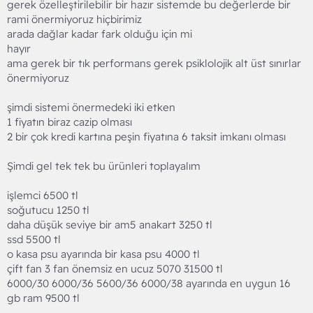
gerek özelleştirilebilir bir hazır sistemde bu değerlerde bir
rami önermiyoruz hiçbirimiz
arada dağlar kadar fark olduğu için mi
hayır
ama gerek bir tık performans gerek psiklolojik alt üst sınırlar
önermiyoruz
şimdi sistemi önermedeki iki etken
1 fiyatın biraz cazip olması
2 bir çok kredi kartına peşin fiyatına 6 taksit imkanı olması
Şimdi gel tek tek bu ürünleri toplayalım
işlemci 6500 tl
soğutucu 1250 tl
daha düşük seviye bir am5 anakart 3250 tl
ssd 5500 tl
o kasa psu ayarında bir kasa psu 4000 tl
çift fan 3 fan önemsiz en ucuz 5070 31500 tl
6000/30 6000/36 5600/36 6000/38 ayarında en uygun 16
gb ram 9500 tl