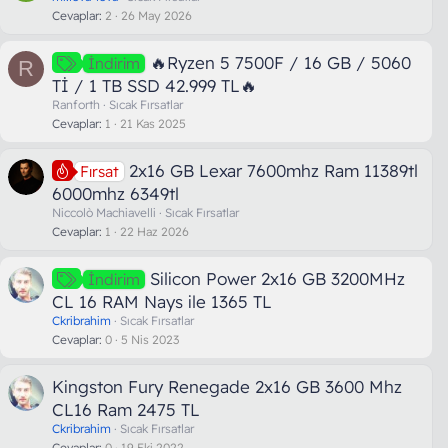
Cevaplar
2
26 May 2026
🔥Ryzen 5 7500F / 16 GB / 5060
İndirim
R
Tİ / 1 TB SSD 42.999 TL🔥
Ranforth
Sıcak Fırsatlar
Cevaplar
1
21 Kas 2025
2x16 GB Lexar 7600mhz Ram 11389tl
Fırsat
6000mhz 6349tl
Niccolò Machiavelli
Sıcak Fırsatlar
Cevaplar
1
22 Haz 2026
Silicon Power 2x16 GB 3200MHz
İndirim
CL 16 RAM Nays ile 1365 TL
Ckribrahim
Sıcak Fırsatlar
Cevaplar
0
5 Nis 2023
Kingston Fury Renegade 2x16 GB 3600 Mhz
CL16 Ram 2475 TL
Ckribrahim
Sıcak Fırsatlar
Cevaplar
0
19 Eki 2022