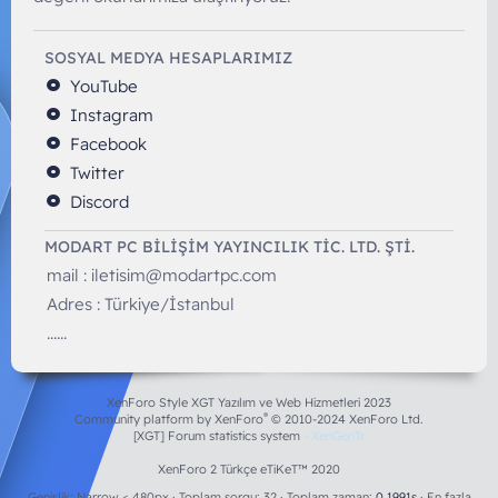
SOSYAL MEDYA HESAPLARIMIZ
YouTube
Instagram
Facebook
Twitter
Discord
MODART PC BILIŞIM YAYINCILIK TİC. LTD. ŞTİ.
mail :
iletisim@modartpc.com
Adres : Türkiye/İstanbul
......
XenForo Style XGT Yazılım ve Web Hizmetleri 2023
®
Community platform by XenForo
© 2010-2024 XenForo Ltd.
[XGT] Forum statistics system
- XenGenTr
XenForo 2 Türkçe eTiKeT™ 2020
Genişlik
Toplam sorgu
32
Toplam zaman
0.1991s
En fazla