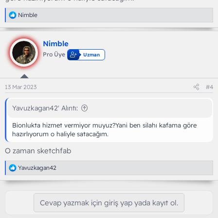
T
Nimble
e
p
k
Nimble
i
l
Pro Üye
Uzman
e
r
:
13 Mar 2023
#4
Yavuzkagan42' Alıntı:
Bionlukta hizmet vermiyor muyuz?Yani ben silahı kafama göre
hazırlıyorum o haliyle satacağım.
O zaman sketchfab
T
Yavuzkagan42
e
p
k
i
Cevap yazmak için giriş yap yada kayıt ol.
l
e