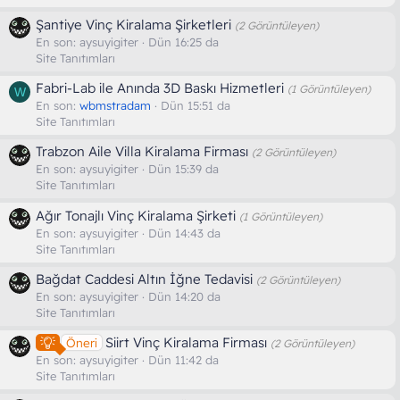
Şantiye Vinç Kiralama Şirketleri
(2 Görüntüleyen)
En son:
aysuyigiter
Dün 16:25 da
Site Tanıtımları
Fabri-Lab ile Anında 3D Baskı Hizmetleri
(1 Görüntüleyen)
W
En son:
wbmstradam
Dün 15:51 da
Site Tanıtımları
Trabzon Aile Villa Kiralama Firması
(2 Görüntüleyen)
En son:
aysuyigiter
Dün 15:39 da
Site Tanıtımları
Ağır Tonajlı Vinç Kiralama Şirketi
(1 Görüntüleyen)
En son:
aysuyigiter
Dün 14:43 da
Site Tanıtımları
Bağdat Caddesi Altın İğne Tedavisi
(2 Görüntüleyen)
En son:
aysuyigiter
Dün 14:20 da
Site Tanıtımları
Siirt Vinç Kiralama Firması
Öneri
(2 Görüntüleyen)
En son:
aysuyigiter
Dün 11:42 da
Site Tanıtımları