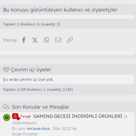
r
:
Bu konuyu görüntüleyen kullanıcı ve ziyaretçiler
Toplam: 2 (Kullanıcı: 0, ziyaretçi: 2)
Facebook
X (Twitter)
WhatsApp
E-posta
Link
Paylaş:
Çevrim içi üyeler
Şu anda çevrim içi üye yok.
Toplam: 2,133 (Kullanıcı: 1, ziyaretçi: 2,132)
Son Konular ve Mesajlar
GAMING GECESİ İNDİRİMLİ ÜRÜNLERİ
Fırsat
(5
M
Görüntüleyen)
En son:
mr.lova-lova
Dün 22:12 da
Sıcak Fırsatlar