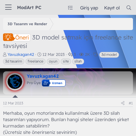
ModArt PC
Giriş yap
Kayıt ol
3D Tasarım ve Render
3D model satmak için freelance site
Öneri
tavsiyesi
K
B
C
G
E
Yavuzkagan42
12 Mar 2023
3
2K
3d model
o
a
e
ö
t
3d tasarim
freelance
oyun
site
si̇lah
n
ş
v
r
i
b
l
a
ü
k
Yavuzkagan42
u
a
p
n
e
y
n
l
t
t
Pro Üye
Uzman
u
g
a
ü
l
b
ı
r
l
e
a
ç
e
r
12 Mar 2023
#1
ş
t
m
l
a
e
Merhaba, oyun motorlarında kullanılmak üzere 3D silah
a
r
tasarımları yapıyorum. Bunları hangi siteler üzerinden şirket
t
i
a
h
kurmadan satabilirim?
n
i
(Ücretsiz site önerirseniz sevinirim)