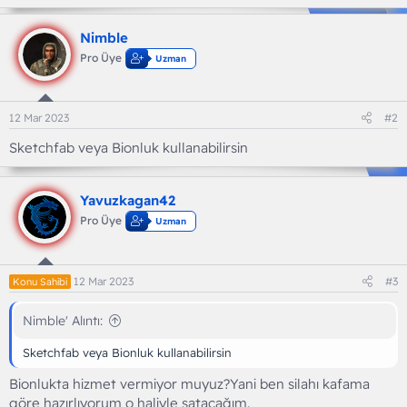
Nimble
Pro Üye
Uzman
12 Mar 2023
#2
Sketchfab veya Bionluk kullanabilirsin
Yavuzkagan42
Pro Üye
Uzman
12 Mar 2023
#3
Konu Sahibi
Nimble' Alıntı:
Sketchfab veya Bionluk kullanabilirsin
Bionlukta hizmet vermiyor muyuz?Yani ben silahı kafama
göre hazırlıyorum o haliyle satacağım.