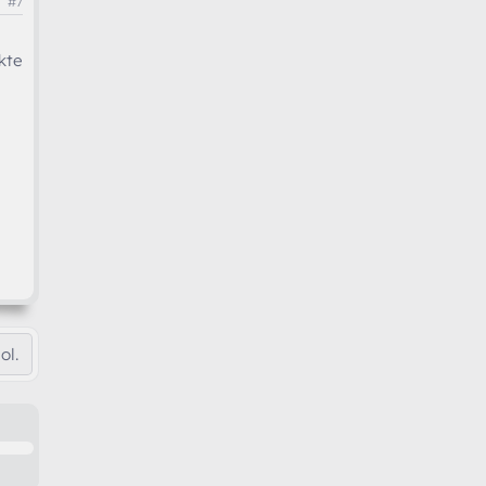
#7
kte
ol.