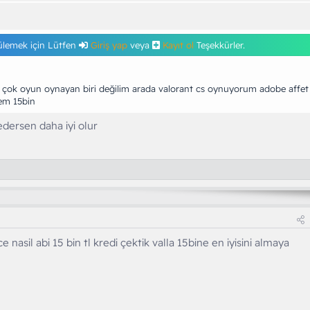
ülemek için Lütfen
Giriş yap
veya
Kayıt ol
Teşekkürler.
 çok oyun oynayan biri değilim arada valorant cs oynuyorum adobe affet
em 15bin
dersen daha iyi olur
 nasil abi 15 bin tl kredi çektik valla 15bine en iyisini almaya