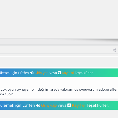
ülemek için Lütfen
Giriş yap
veya
Kayıt ol
Teşekkürler.
 çok oyun oynayan biri değilim arada valorant cs oynuyorum adobe affet
em 15bin
tülemek için Lütfen
Giriş yap
veya
Kayıt ol
Teşekkürler.