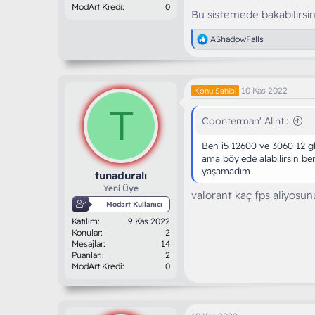
ModArt Kredi
0
Bu sistemede bakabilirsin
T
AShadowFalls
e
p
k
i
10 Kas 2022
Konu Sahibi
l
e
T
r
Coonterman' Alıntı:
:
Ben i5 12600 ve 3060 12 g
ama böylede alabilirsin b
yaşamadım
tunaduralı
Yeni Üye
valorant kaç fps aliyosu
Modart Kullanıcı
Katılım
9 Kas 2022
Konular
2
Mesajlar
14
Puanları
2
ModArt Kredi
0