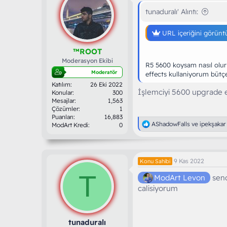
tunaduralı' Alıntı:
URL içeriğini görünt
™ROOT
Moderasyon Ekibi
R5 5600 koysam nasıl olur
Moderatör
effects kullaniyorum bütç
Katılım
26 Eki 2022
İşlemciyi 5600 upgrade e
Konular
300
Mesajlar
1,563
Çözümler
1
Puanları
16,883
T
AShadowFalls
ve
ipekşakar
ModArt Kredi
0
e
p
k
i
9 Kas 2022
Konu Sahibi
l
e
T
ModArt Levon
sence
r
calisiyorum
:
tunaduralı