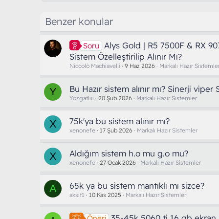
Benzer konular
Alys Gold | R5 7500F & RX 90
Soru
Sistem Özelleştirilip Alınır Mı?
Niccolò Machiavelli
9 Haz 2026
Markalı Hazır Sistemle
Bu Hazır sistem alınır mı? Sinerji viper
Y
Yozgatlııı
20 Şub 2026
Markalı Hazır Sistemler
75k'ya bu sistem alınır mı?
X
xenonefe
17 Şub 2026
Markalı Hazır Sistemler
Aldığım sistem h.o mu g.o mu?
X
xenonefe
27 Ocak 2026
Markalı Hazır Sistemler
65k ya bu sistem mantıklı mı sizce?
A
aksit1
10 Kas 2025
Markalı Hazır Sistemler
35-45k 5060 ti 16 gb ekran k
Öneri