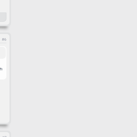
#6
tı