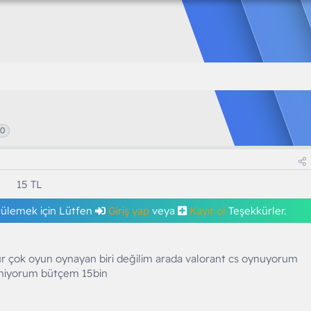
60
15 TL
tülemek için Lütfen
Giriş yap
veya
Kayıt ol
Teşekkürler.
r çok oyun oynayan biri değilim arada valorant cs oynuyorum
laniyorum bütçem 15bin