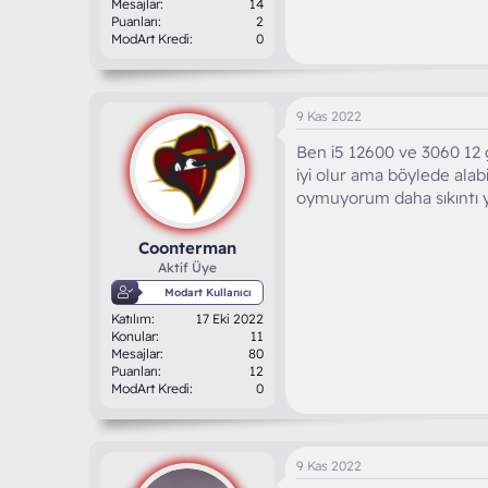
Mesajlar
14
Puanları
2
ModArt Kredi
0
9 Kas 2022
Ben i5 12600 ve 3060 12
iyi olur ama böylede ala
oymuyorum daha sıkıntı
Coonterman
Aktif Üye
Modart Kullanıcı
Katılım
17 Eki 2022
Konular
11
Mesajlar
80
Puanları
12
ModArt Kredi
0
9 Kas 2022