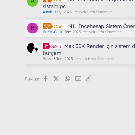
A
sistem pc
Astali
1 Eyl 2025
Markalı Hazır Sistemler
N11 İncehesap Sistem Öneri
Öneri
B
BuMiGG
10 Tem 2025
Markalı Hazır Sistemler
Max 30K Render için sistem 
Soru
bütçem
Boss
3 Tem 2025
Markalı Hazır Sistemler
Facebook
X (Twitter)
WhatsApp
E-posta
Link
Paylaş: