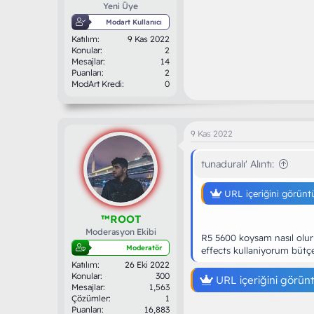
Yeni Üye
Modart Kullanıcı
Katılım
9 Kas 2022
Konular
2
Mesajlar
14
Puanları
2
ModArt Kredi
0
9 Kas 2022
tunaduralı' Alıntı:
URL içeriğini görünt
™ROOT
Moderasyon Ekibi
R5 5600 koysam nasıl olur
Moderatör
effects kullaniyorum bütç
Katılım
26 Eki 2022
Konular
300
URL içeriğini görün
Mesajlar
1,563
Çözümler
1
Puanları
16,883