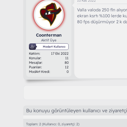
10 Kas 2022
Valla valoda 250 fln alı
ekran ksrtı %100 lerde k
80 fps düşürmüyor 2 k d
Coonterman
Aktif Üye
Modart Kullanıcı
Katılım
17 Eki 2022
Konular
11
Mesajlar
80
Puanları
12
ModArt Kredi
0
Bu konuyu görüntüleyen kullanıcı ve ziyaretçi
Toplam: 2 (Kullanıcı: 0, ziyaretçi: 2)