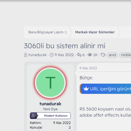
Bana Bilgisayar Lazım :)
Markalı Hazır Sistemler
3060li bu sistem alinir mi
K
B
C
G
E
tunaduralı
9 Kas 2022
6
1K
amd
rtx30
o
a
e
ö
t
n
ş
v
r
i
9 Kas 2022
b
l
a
ü
k
u
T
a
p
n
e
Bütçe
y
n
l
t
t
u
g
a
ü
l
URL içeriğini görün
b
ı
r
l
e
a
ç
e
r
ş
t
m
tunaduralı
l
a
e
R5 5600 koysam nasıl olu
Yeni Üye
a
r
adobe affet effects kul
Modart Kullanıcı
t
i
Katılım
9 Kas 2022
a
h
Konular
2
n
i