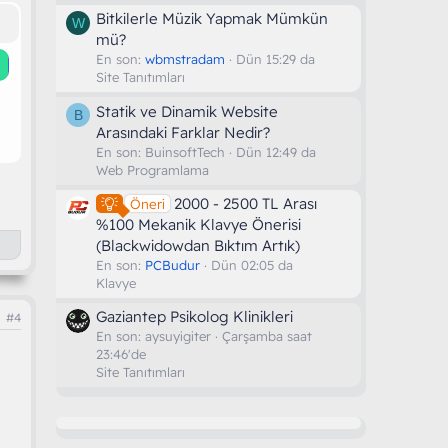
Bitkilerle Müzik Yapmak Mümkün
W
mü?
En son:
wbmstradam
Dün 15:29 da
Site Tanıtımları
Statik ve Dinamik Website
B
Arasındaki Farklar Nedir?
En son:
BuinsoftTech
Dün 12:49 da
Web Programlama
2000 - 2500 TL Arası
Öneri
%100 Mekanik Klavye Önerisi
(Blackwidowdan Bıktım Artık)
En son:
PCBudur
Dün 02:05 da
Klavye
Gaziantep Psikolog Klinikleri
#4
En son:
aysuyigiter
Çarşamba saat
23:46'de
Site Tanıtımları