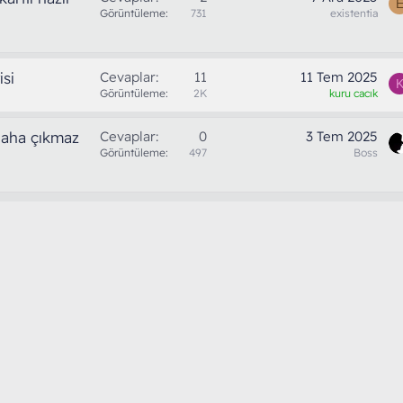
Görüntüleme
731
existentia
si
Cevaplar
11
11 Tem 2025
Görüntüleme
2K
kuru cacık
daha çıkmaz
Cevaplar
0
3 Tem 2025
Görüntüleme
497
Boss