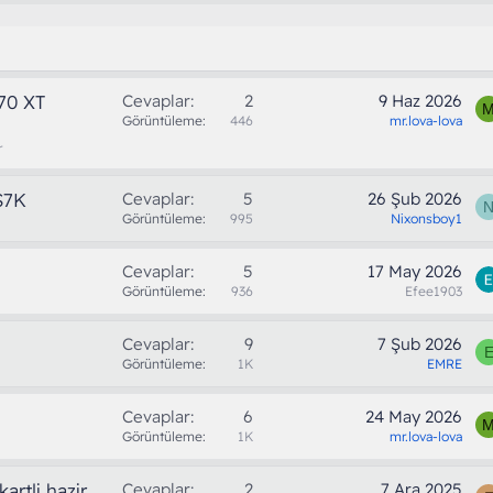
70 XT
Cevaplar
2
9 Haz 2026
Görüntüleme
446
mr.lova-lova
r
 S7K
Cevaplar
5
26 Şub 2026
Görüntüleme
995
Nixonsboy1
Cevaplar
5
17 May 2026
Görüntüleme
936
Efee1903
Cevaplar
9
7 Şub 2026
Görüntüleme
1K
EMRE
Cevaplar
6
24 May 2026
Görüntüleme
1K
mr.lova-lova
artli hazir
Cevaplar
2
7 Ara 2025