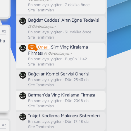
En son:
aysuyigiter
7 dakika önce
Site Tanıtımları
Bağdat Caddesi Altın İğne Tedavisi
(3 Görüntüleyen)
#2
En son:
aysuyigiter
31 dakika önce
Site Tanıtımları
aha
Siirt Vinç Kiralama
Öneri
Firması
(4 Görüntüleyen)
En son:
aysuyigiter
Bugün 11:42
Site Tanıtımları
Bağcılar Kombi Servisi Önerisi
En son:
aysuyigiter
Dün 23:43 da
Site Tanıtımları
Batman’da Vinç Kiralama Firması
En son:
aysuyigiter
Dün 20:18 da
Site Tanıtımları
İnkjet Kodlama Makinası Sistemleri
En son:
aysuyigiter
Dün 17:48 da
#3
Site Tanıtımları